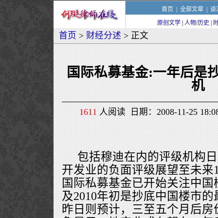
首页
|
全部文章
|
谈
原创文学
|
人物/历史
|
首页
>
财经分述
> 正文
国际私募基金:一年后是
机
1611
人阅读 日期：2008-11-25 18
包括穆迪在内的评级机构日
开发业的负面评级展望至未来1
国际私募基金已开始关注中国楼
及2010年初是抄底中国楼市
昨日则预计，三至五个月后房