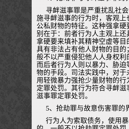
寻衅滋事罪是严重扰乱社会
施寻衅滋事的行为时，客观上
公私财物的特征。这种强拿硬
别在于：前者行为人主观上还
拿硬要来填补其精神空虚等目
具有非法占有他人财物的目的
般不以严重侵犯他人人身权利
而后者行为人则以暴力、胁迫
物的手段。司法实践中，对于
用轻微暴力强抢少量财物的行
定罪处罚。其行为符合寻衅滋
滋事罪定罪处罚。
5、抢劫罪与故意伤害罪的
行为人为索取债务，使用暴
的，一般不以抢劫罪定罪处罚