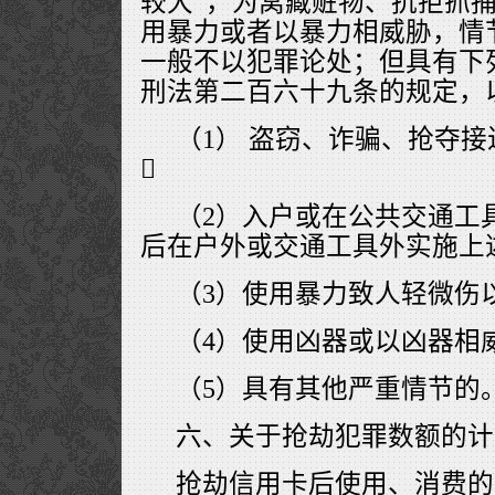
较大”，为窝藏赃物、抗拒抓
用暴力或者以暴力相威胁，情
一般不以犯罪论处；但具有下
刑法第二百六十九条的规定，
（1） 盗窃、诈骗、抢夺接

（2）入户或在公共交通工
后在户外或交通工具外实施上述
（3）使用暴力致人轻微伤
（4）使用凶器或以凶器相
（5）具有其他严重情节的
六、关于抢劫犯罪数额的计
抢劫信用卡后使用、消费的