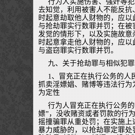
行为人实施伤害、强奸等犯
去知觉，利用被害人不能反抗
时起意劫取他人财物的，应以
与抢劫罪实行数罪并罚；在被
发觉的情形下，以及实施故意
时起意拿走他人财物的，应以
与盗窃罪实行数罪并罚。
九、关于抢劫罪与相似犯罪
1、冒充正在执行公务的人
抓卖淫嫖娼、赌博等违法行为
为定性
行为人冒充正在执行公务的
嫖”，没收赌资或者罚款的行
摇撞骗罪从重处罚；在实施上
暴力威胁的，以抢劫罪定罪处