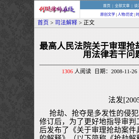
首页
|
全部文章
|
谈
原创文学
|
人物/历史
|
首页
>
司法解释
> 正文
最高人民法院关于审理抢
用法律若干问
1306
人阅读 日期：2008-11-26 
法发[200
抢劫、抢夺是多发性的侵犯财
修订后，为了更好地指导审判
后发布了《关于审理抢劫案件
的解释》（以下简称《抢劫解