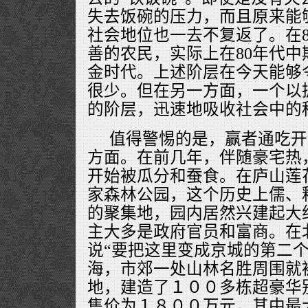
失去饭碗的压力，而且原来能
社会地位也一去不复返了。在
善的农民，实际上在80年代
金时代。上述阶层在今天能够
很少。但在另一方面，一个以
的阶层，迅速地吸收社会中的
值得警惕的是，赢者通吃开
方面。在前几年，伴随豪宅热
开始被瓜分和蚕食。在庐山莲
家森林公园，这个历史上儒、
的聚集地，园内居然兴建起大
主大多是政府官员和富商。在
说“要把这里变成京城的第二个
海，市郊一处山林名胜周围就
地，建造了１００多栋超豪华
售价为１８００万元，其中最