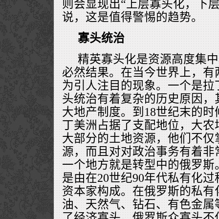
则会显现出“上层寡头化，下层
说，这是值得警惕的趋势。
寡头统治
精英寡头化是资源高度集中
必然结果。在当今世界上，有
为引人注目的现象。一个是拉
头统治有着复杂的历史原因，
大地产制度。到18世纪末的
丁美洲占据了支配地位，大农
大部分的土地资源，他们不仅
源，而且对对政治事务有着非
一个地方就是转型中的俄罗斯。
是由在20世纪90年代私有化
资本家构成。在俄罗斯的私有
油、天然气、钻石、有色金属
了经济寡头。俄罗斯众寡头不