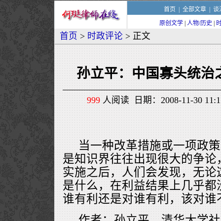
首页
|
全部文章
|
谈
原创文学
|
人物/历史
|
首页
>
时政评论
> 正文
孙立平：中国寡头统治
999
人阅读 日期：2008-11-30 11
当一种改革措施或一项政策
是知识界往往出现很大的争论
实施之后，人们会发现，无论
是什么，在利益结果上几乎都
谁有利还是对谁有利，该对谁
作者：孙立平，清华大学社