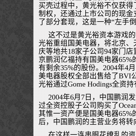
买壳过程中，黄光裕不仅获得
制权，还通过上市公司的现金
了部分套现，这是一种“左手倒
这不过是黄光裕资本游戏的开
光裕重组国美电器，将北京、
庆等地共18家子公司94家门
京鹏润亿福持有国美电器65%
有剩余35%的股份。2004年
美电器股权全部出售给了BVI公司O
光裕通过Gome Hodings全资
2004年6月7日，中国鹏润
过全资控股子公司购买了Ocean 
其惟一资产便是国美电器65%
后，中国鹏润的主营业务将转
在这样一连串眼花缭乱的资