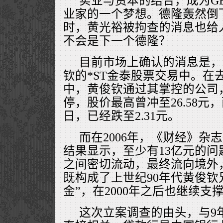
实业与资本的结合，成为G
业家的一个梦想。德隆轰然倒
时，黄光裕被拘查的消息也给
不会是下一个德隆？
目前市场上确认的消息是，
钦的*ST金泰股票交易中。在
中，黄俊钦通过其掌控的公司
停，股价最高曾冲至26.58元，
日，已经跌至2.31元。
而在2006年，《财经》杂
结果显示，至少有13亿元的
之间密切流动，最终流向境外
既构成了上世纪90年代黄俊钦
金”，在2000年之后也继续支
这次立案调查的由头，与9