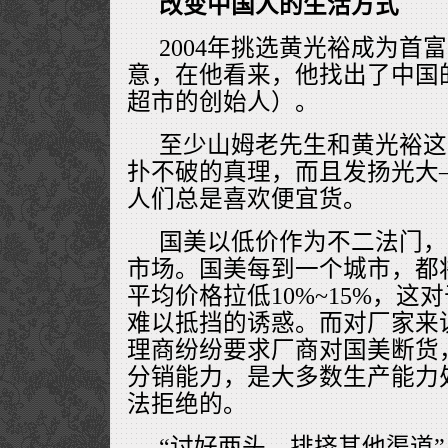
改变中国人的生活方式
2004年挑选黄光裕成为首
意，在他看来，他找出了中国
超市的创始人）。
至少山姆老先生和黄光裕这
扑不破的真理，而且发扬光大
人们总是喜欢便宜货。
国美以低价作为不二法门，
市场。国美每到一个城市，都
平均价格拉低10%~15%，
难以抵挡的诱惑。而对厂家来
理商纷纷要求厂商对国美断货
分销能力，是大多数生产能力
法拒绝的。
“讨好两头，排挤其他渠道