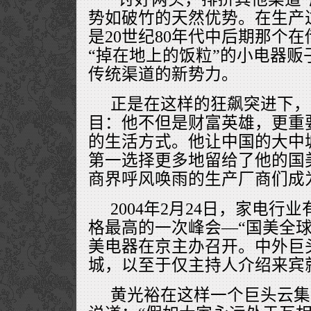
势如破竹的天然优势。在生产
是20世纪80年代中后期那个
“掉在地上的饭粒”的小电器贩
传统渠道的新势力。
正是在这样的狂飙突进下，
目：他不但是财富英雄，更重
的生活方式。他让中国的大中
第一选择更多地留给了他的国
商界呼风唤雨的生产厂商们成
2004年2月24日，家电行
格最高的一次峰会—“国美全球
美电器在京主办召开。中外巨
城，以至于仅主持人介绍来宾
黄光裕在这样一个巨头云集