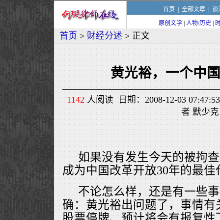
首页
|
全部文章
|
谈
原创文学
|
人物/历史
|
首页
>
财经分述
> 正文
黄光裕，一个中
1142
人阅读 日期：2008-12-03 07:
者 默少克
如果没有发生今天的被拘查
成为中国改革开放30年的最佳
不论怎么样，还是有一些事
确：黄光裕出问题了，事情有
股票停牌、预计将会有报复性