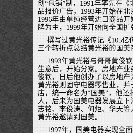
创“包销”制，1991年率先在
品报价广告，1993年开始在
1996年由单纯经营进口商品
牌为主，1999年开始向全国扩
撰写过黄光裕传记《105
三个转折点总结黄光裕的国美
1993年黄光裕与哥哥黄俊
生意后，开始分家。房地产业
俊钦，日后他创办了以房地产
黄光裕则固守电器零售业，并
店，统一命名为“国美”，他还
人，后来为国美电器发展立下
志铭、李俊涛、何炬、华天等
黄光裕邀请到国美。
1997年，国美电器实现全