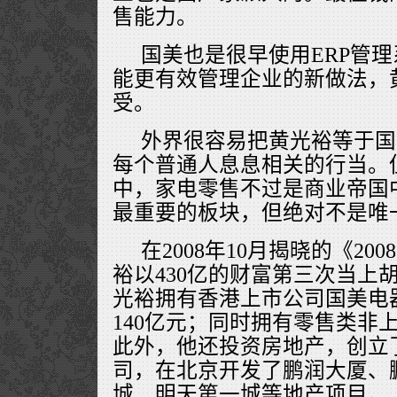
售能力。
国美也是很早使用ERP管
能更有效管理企业的新做法，
受。
外界很容易把黄光裕等于国
每个普通人息息相关的行当。
中，家电零售不过是商业帝国
最重要的板块，但绝对不是唯
在2008年10月揭晓的《2
裕以430亿的财富第三次当上
光裕拥有香港上市公司国美电器3
140亿元；同时拥有零售类非上
此外，他还投资房地产，创立
司，在北京开发了鹏润大厦、
城、明天第一城等地产项目。