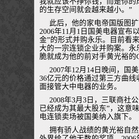
我就应该不挣你钱，而是你的
的生存空间就会越来越小。”
此后，他的家电帝国版图扩
2006年11月1日国美电器宣布以
金”的形式并购永乐。目前看
大的一宗连锁企业并购案。永
脆就成为他的前对手黄光裕的C
2007年12月14日晚间，
36亿元的价格通过第三方曲
面接管大中电器的业务。
2008年3月3日，三联商社
已经成为其最大股东”，这意
电连锁卖场被国美纳入旗下。
拥有骄人战绩的黄光裕自然
外界给了他无数的奖项。2006