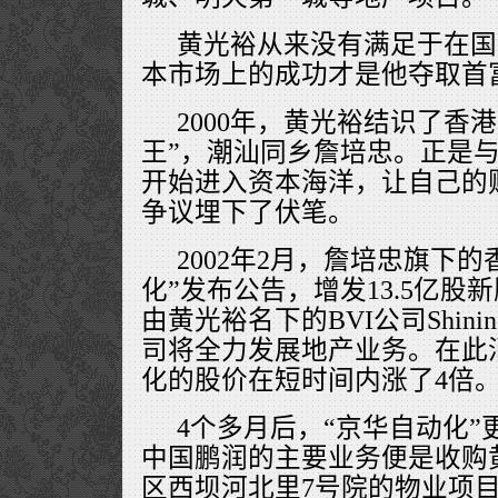
黄光裕从来没有满足于在国
本市场上的成功才是他夺取首
2000年，黄光裕结识了香
王”，潮汕同乡詹培忠。正是
开始进入资本海洋，让自己的
争议埋下了伏笔。
2002年2月，詹培忠旗下
化”发布公告，增发13.5亿股新
由黄光裕名下的BVI公司Shinin
司将全力发展地产业务。在此
化的股价在短时间内涨了4倍
4个多月后，“京华自动化”
中国鹏润的主要业务便是收购
区西坝河北里7号院的物业项