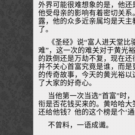
外界可能很难想象的是，他还
他受母亲的影响有着密切关系
露，他的众多近亲属均是天主
了。
《圣经》说“富人进天堂比
难”，这一次的难关对于黄光
的跌倒还是万劫不复，现在还
并不关心首富究竟是谁，而是
的传奇故事，今天的黄光裕以
了大家的好奇心。
当他第一次当选“首富”时
衔是否花钱买来的。黄哈哈大
还给他钱？他的这个榜是个‘通
不曾料，一语成谶。