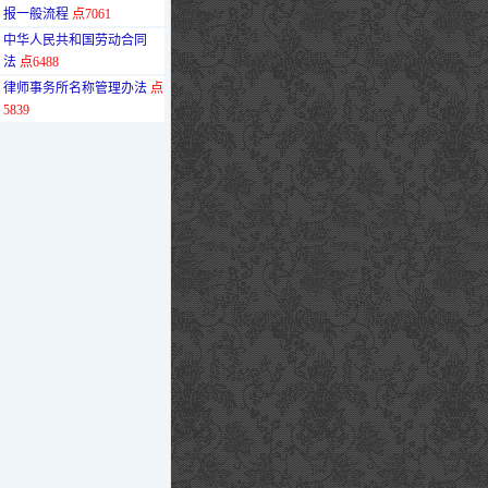
报一般流程
点7061
·
中华人民共和国劳动合同
法
点6488
·
律师事务所名称管理办法
点
5839