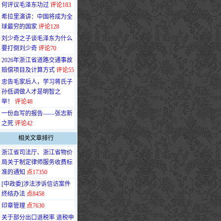
何评议毛泽东功过
评论183
·
希拉里演讲：中国将成为全
球最穷的国家
评论128
·
刘少奇之子谈毛泽东为什么
要打倒刘少奇
评论70
·
2026年浙江省道路交通事故
赔偿项目及计算方式
评论55
·
忠告毛家后人，学习蒋氏子
孙低调做人才是明智之
举！
评论48
·
一份血写的报告——张志新
之死
评论42
相关文章排行
·
浙江省司法厅、浙江省物价
局关于制定律师服务收费标
准的通知
点17350
·
[中政委]涉法涉诉信访案件
终结办法
点8458
·
印章管理
点7630
·
关于部分出口退税率 退税申