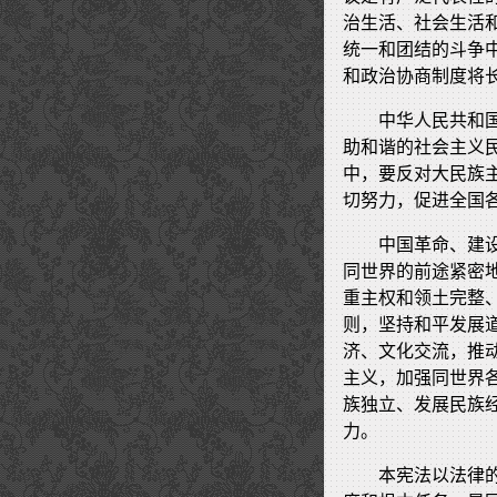
治生活、社会生活
统一和团结的斗争
和政治协商制度将
中华人民共和
助和谐的社会主义
中，要反对大民族
切努力，促进全国
中国革命、建
同世界的前途紧密
重主权和领土完整
则，坚持和平发展
济、文化交流，推
主义，加强同世界
族独立、发展民族
力。
本宪法以法律