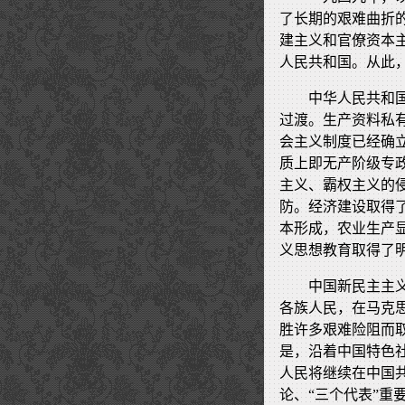
了长期的艰难曲折
建主义和官僚资本
人民共和国。从此
中华人民共和
过渡。生产资料私
会主义制度已经确
质上即无产阶级专
主义、霸权主义的
防。经济建设取得
本形成，农业生产
义思想教育取得了
中国新民主主
各族人民，在马克
胜许多艰难险阻而
是，沿着中国特色
人民将继续在中国
论、“三个代表”