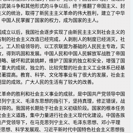
的武装斗争和其他形式的斗争以后，终于推翻了帝国主义、封
主义的统治，取得了新民主主义革命的伟大胜利，建立了中华
，中国人民掌握了国家的权力，成为国家的主人。
国成立以后，我国社会逐步实现了由新民主主义到社会主义的
有制的社会主义改造已经完成，人剥削人的制度已经消灭，社
立。工人阶级领导的、以工农联盟为基础的人民民主专政，实
政，得到巩固和发展。中国人民和中国人民解放军战胜了帝国
侵略、破坏和武装挑衅，维护了国家的独立和安全，增强了国
了重大的成就，独立的、比较完整的社会主义工业体系已经基
显著提高。教育、科学、文化等事业有了很大的发展，社会主
明显的成效。广大人民的生活有了较大的改善。
义革命的胜利和社会主义事业的成就，是中国共产党领导中国
思列宁主义、毛泽东思想的指引下，坚持真理，修正错误，战
取得的。我国将长期处于社会主义初级阶段。国家的根本任务
社会主义道路，集中力量进行社会主义现代化建设。中国各族
共产党领导下，在马克思列宁主义、毛泽东思想、邓小平理
重要思想、科学发展观、习近平新时代中国特色社会主义思想指