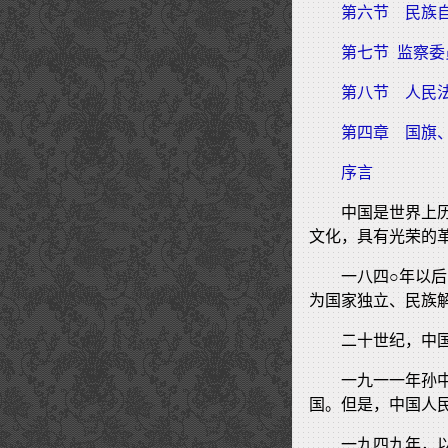
第六节 民族
第七节 监察委
第八节 人民
第四章 国旗
序言
中国是世界上
文化，具有光荣的
一八四○年以
为国家独立、民族
二十世纪，中
一九一一年孙
国。但是，中国人
一九四九年，