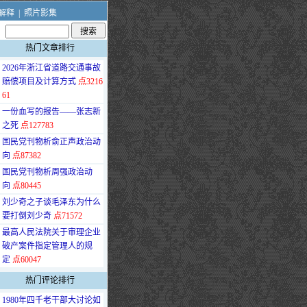
解释
|
照片影集
热门文章排行
·
2026年浙江省道路交通事故
赔偿项目及计算方式
点3216
61
·
一份血写的报告——张志新
之死
点127783
·
国民党刊物析俞正声政治动
向
点87382
·
国民党刊物析周强政治动
向
点80445
·
刘少奇之子谈毛泽东为什么
要打倒刘少奇
点71572
·
最高人民法院关于审理企业
破产案件指定管理人的规
定
点60047
热门评论排行
·
1980年四千老干部大讨论如