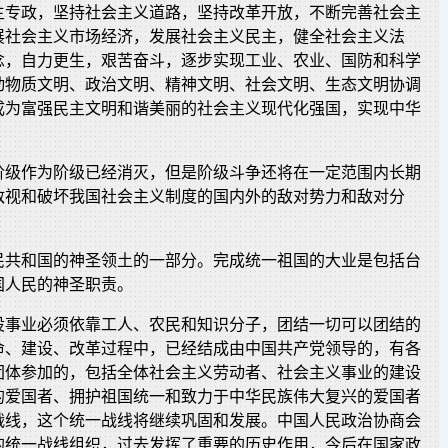
主专政，坚持社会主义道路，坚持改革开放，不断完善社会主
展社会主义市场经济，发展社会主义民主，健全社会主义法
念，自力更生，艰苦奋斗，逐步实现工业、农业、国防和科学
动物质文明、政治文明、精神文明、社会文明、生态文明协调
成为富强民主文明和谐美丽的社会主义现代化强国，实现中华
阶级作为阶级已经消灭，但是阶级斗争还将在一定范围内长期
敌视和破坏我国社会主义制度的国内外的敌对势力和敌对分
。
民共和国的神圣领土的一部分。完成统一祖国的大业是包括台
国人民的神圣职责。
设事业必须依靠工人、农民和知识分子，团结一切可以团结的
命、建设、改革过程中，已经结成由中国共产党领导的，有各
团体参加的，包括全体社会主义劳动者、社会主义事业的建设
的爱国者、拥护祖国统一和致力于中华民族伟大复兴的爱国者
战线，这个统一战线将继续巩固和发展。中国人民政治协商会
的统一战线组织，过去发挥了重要的历史作用，今后在国家政