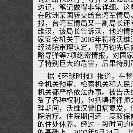
边记，笔记做得非常详细。这
在欧洲某国转交给台湾军情局
报，台湾军情局某一副局长还
维汉，该局长告诉沃，他的情
家安全机关于2005年初将沃
经法院审理认定，郭万钧先后
略导弹等7项绝密情报，对国
了特别巨大的危害，后果特别
据《环球时报》报道，在整
全机关预审、检察机关和人民
机关都严格依法办事。被告沃
受了各种权利，包括聘请律师
理期间，沃维汉曾旧病复发，
院治疗。住院期间还一度取保
的住处休养。经过一段时间的
的基础上，2007年5月24日