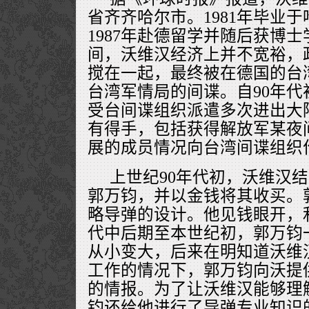
省齐齐哈尔市。1981年毕业
1987年赴德留学并随后获博
间，沃维汉经济上并不宽裕，政
搅在一起，最终被在德国的台
台湾军情局的间谍。自90年
受台间谍组织派遣多次进出大
有得手，包括获得解放军某夜
展的成员情况向台湾间谍组织
上世纪90年代初，沃维汉
郭万钧，并以金钱将其收买。
略导弹的设计。他见钱眼开，
代中后期至本世纪初，郭万钧
从小变大，后来在明知道沃维
工作的情况下，郭万钧向沃提
的情报。为了让沃维汉能够理
钧还给他进行了导弹专业知识的