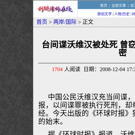
首页
|
全部文章
|
谈
原创文学
|
人物/历史
|
首页
>
两岸/国际
> 正文
台间谍沃维汉被处死 曾
密
1704
人阅读 日期：2008-12-04 1
中国公民沃维汉充当间谍，
报，以间谍罪被执行死刑，却
经。今天出版的《环球时报》
的始末。
据《环球时报》报道，沃维汉