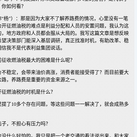
，你如何看？
称“杨”）：那是因为大家不了解养路费的情况，心里没有一笔
为开征燃油税的难点是利益分配和人员的安置问题，我认为这
的，地方政府和人员都会服从大局的。我写这篇文章是想反映
希望决策部门能深入基层调研，真正找准时机，有助改革、稳
相信我不是代表利益集团说话。
前征收燃油税最大的困难是什么呢？
价不稳定，会带来油价高涨，消费者能接受得了？而目前要大
公路，养路费是重要的资金来源之一。
开征燃油税的时机是什么？
里提了10多个存在问题，等这些问题一一解决了，就会成熟多
帖子，不担心有压力吗？
也没什么好怕的。我只是把一个老交通的看法说出来，和大家