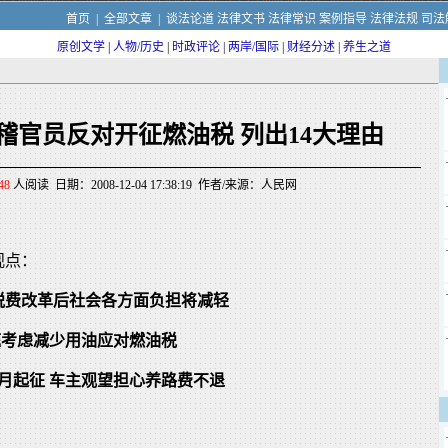
首页
|
全部文章
|
谈法论道
法律文书
法律常识
案例指导
法律法规
司法
原创文学
|
人物/历史
|
时政评论
|
两岸/国际
|
财经分述
|
养生之道
稽官员反对开征燃油税 列出14大理由
48
人阅读 日期：2008-12-04 17:38:19 作者/来源：人民网
观点：
税费改革后社会各方面负担将减轻
家庭考虑减少用油应对燃油税
月起征 车主观望担心养路费不退