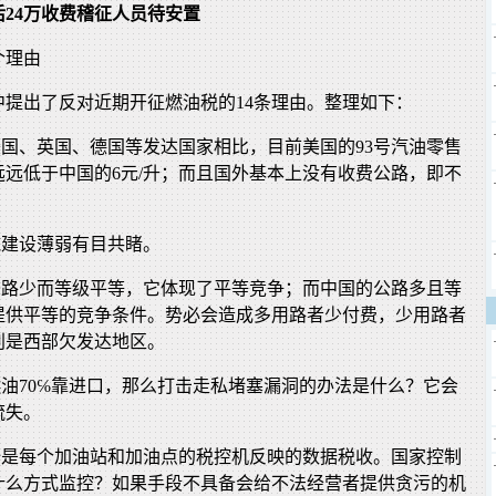
24万收费稽征人员待安置
个理由
中提出了反对近期开征燃油税的14条理由。整理如下：
美国、英国、德国等发达国家相比，目前美国的93号汽油零售
升，远远低于中国的6元/升；而且国外基本上没有收费公路，即不
施建设薄弱有目共睹。
的公路少而等级平等，它体现了平等竞争；而中国的公路多且等
提供平等的竞争条件。势必会造成多用路者少付费，少用路者
别是西部欠发达地区。
燃油70℅靠进口，那么打击走私堵塞漏洞的办法是什么？它会
流失。
依据是每个加油站和加油点的税控机反映的数据税收。国家控制
什么方式监控？如果手段不具备会给不法经营者提供贪污的机