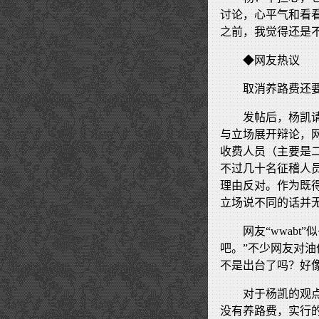
讨论，心平气和看
之前，我觉得还是
◆网友热议
取消养路费还
发帖后，杨凯
与立场展开辩论，网
收费人员（主要是
不过几十名征稽人
理由反对。作为既
立场说不同的话并
网友“wwab
吧。”不少网友对油价
不是出台了吗？好
对于杨凯的观点
没有养路费，实行的