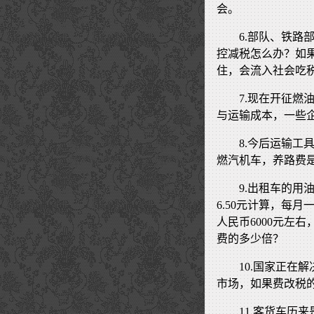
会。
6.部队、铁
控减税怎么办？如
住，会流入社会吃
7.现在开征
与运输成本，一些
8.今后运输
燃汽机车，养路费
9.出租车的
6.50元计算，每月
人民币6000元左右
费的多少倍？
10.国家正在
市场，如果费改税
11.客货车历