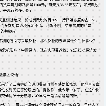
货车每月养路费是1100元，每天是36.66元左右，如费改税
多元，是现行的多少倍？
的民意测验结果，赞成费改税的有30℅，持怀疑态度的占35℅，
他们多数对费改税界定不清、利弊不明，结果赞成的也是
的共60℅。
说不利的方面可采取反补，那么反补的办法是什么？补多少？
金融危机影响了中国经济，现在实现费改税，它是拉动经济发
？
益集团说话”
话采访了云南楚雄交通规费征收稽查处处长杨凯，他坦言文章
帮忙发到天涯等论坛上的。据他称，他今年53岁了，在这个岗
，对交通情况十分熟悉，心里有一笔清清楚楚的账。
称“记”）：网友批评你以交通管理部门人士的身份，是代表了