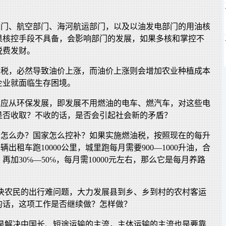
路部门、航空部门、海河航运部门，以及以油发电部门的用油核
果核控手段不具备，会影响部门的发展，如果多核和掌控不
税费发财。
燃油税，必然导致油价上涨，而油价上涨则会增加农业种植成本
企业就面临生存困境。
工具应从环保发展，即发展不用燃油的电车、燃汽车，对这些电
是否收取？不收的话，是否会引起社会新的矛盾？
用油怎么办？国家怎么控补？如果实施燃油税，按照现在的每升
一辆出租车跑10000公里，城里跑每月需要900—1000升油，合
，再加30℅—50℅，每月需10000元左右，那么它是每月养路
解决农民的出行难问题，大力发展县到乡、乡到村的农村客运
的话，这项工作是否继续做？怎样做？
来是解决中国长、短途运输的主流，主体运输的主流也是要靠