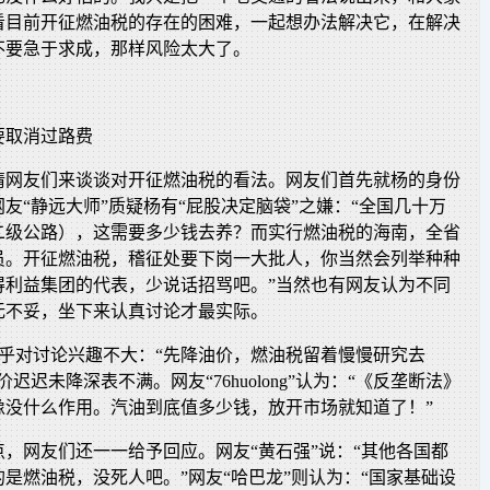
看目前开征燃油税的存在的困难，一起想办法解决它，在解决
不要急于求成，那样风险太大了。
要取消过路费
请网友们来谈谈对开征燃油税的看法。网友们首先就杨的身份
友“静远大师”质疑杨有“屁股决定脑袋”之嫌：“全国几十万
二级公路），这需要多少钱去养？而实行燃油税的海南，全省
员。开征燃油税，稽征处要下岗一大批人，你当然会列举种种
得利益集团的代表，少说话招骂吧。”当然也有网友认为不同
无不妥，坐下来认真讨论才最实际。
t”似乎对讨论兴趣不大：“先降油价，燃油税留着慢慢研究去
迟迟未降深表不满。网友“76huolong”认为：“《反垄断法》
像没什么作用。汽油到底值多少钱，放开市场就知道了！”
，网友们还一一给予回应。网友“黄石强”说：“其他各国都
是燃油税，没死人吧。”网友“哈巴龙”则认为：“国家基础设