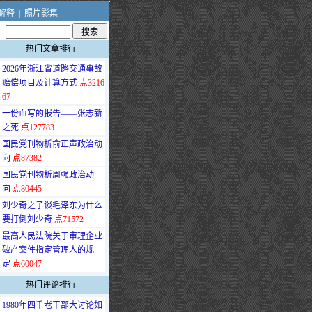
解释
|
照片影集
热门文章排行
·
2026年浙江省道路交通事故
赔偿项目及计算方式
点3216
67
·
一份血写的报告——张志新
之死
点127783
·
国民党刊物析俞正声政治动
向
点87382
·
国民党刊物析周强政治动
向
点80445
·
刘少奇之子谈毛泽东为什么
要打倒刘少奇
点71572
·
最高人民法院关于审理企业
破产案件指定管理人的规
定
点60047
热门评论排行
·
1980年四千老干部大讨论如