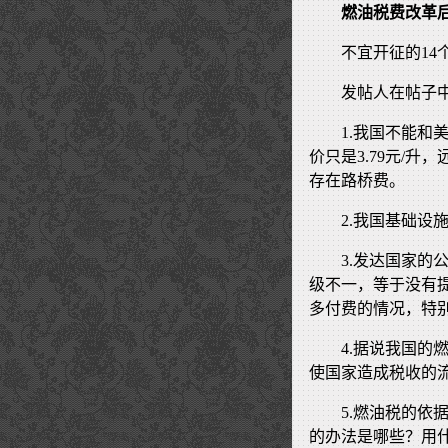
燃油税费改革后
不宜开征的14
发帖人在帖子
1.我国不能和
价只是3.79元/
存在路桥费。
2.我国基础设
3.发达国家
级不一，等于没有
多付费的情况，特
4.据说我国的
使国家造成税收的
5.燃油税的
的办法是哪些？用