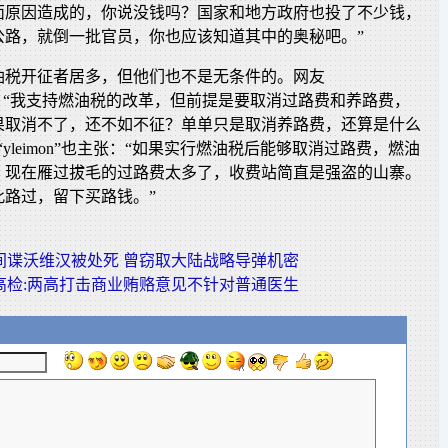
面原因造成的，你说没钱吗？国家和地方政府也投了不少钱，
公路，就倒一批官员，你也应该知道其中的奥秘吧。”
油税开征者居多，但他们也不是无条件的。网友
2006”称：“我支持燃油税的改革，但前提是要取消过路费和养路费，
果取消不了，还不如不征？单单只是取消养路费，还算是什么
yleimon”也主张：“如果实行燃油税后能够取消过路费，燃油
。现在雁过拔毛的过路费太多了，收费站简直是强盗的山寨。
此路过，留下买路钱。”
间谍沃维汉被处死 曾窃取大陆战略导弹机密
高检:两高打击商业贿赂意见不针对普通医生