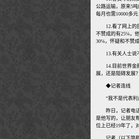
公路运输，原来5吨的
每月也需10000
12.看了网上
不赞成的有25℅，
30℅，怀疑和不赞成
13.有关人士
14.目前世界
展，还是阻碍发展
◆记者连线
“我不是代表利
昨日，记者电
是他写的，让朋友
位上已经19年了
记者（以下简