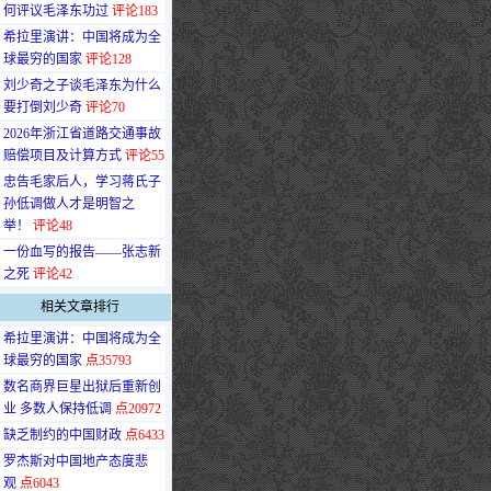
何评议毛泽东功过
评论183
·
希拉里演讲：中国将成为全
球最穷的国家
评论128
·
刘少奇之子谈毛泽东为什么
要打倒刘少奇
评论70
·
2026年浙江省道路交通事故
赔偿项目及计算方式
评论55
·
忠告毛家后人，学习蒋氏子
孙低调做人才是明智之
举！
评论48
·
一份血写的报告——张志新
之死
评论42
相关文章排行
·
希拉里演讲：中国将成为全
球最穷的国家
点35793
·
数名商界巨星出狱后重新创
业 多数人保持低调
点20972
·
缺乏制约的中国财政
点6433
·
罗杰斯对中国地产态度悲
观
点6043