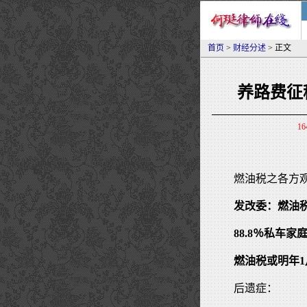
首页
>
财经分述
> 正文
养路费征
16
燃油税之各方
发改委：燃油
88.8％私车
燃油税或明年1
后遗症：