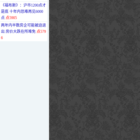
·
《福布斯》：沪市1200点才
是底 十年内恐难再见6000
点
点5905
·
两年内半数房企可能被迫退
出 房价大跌在所难免
点579
6