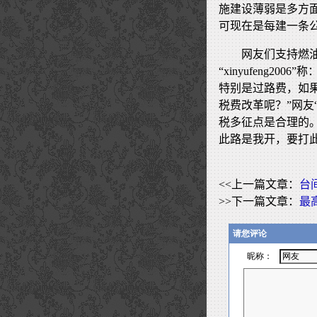
施建设薄弱是多方
可现在是每建一条
网友们支持燃
“xinyufeng
特别是过路费，如
税费改革呢？”网友“
税多征点是合理的
此路是我开，要打
<<上一篇文章：
台
>>下一篇文章：
最