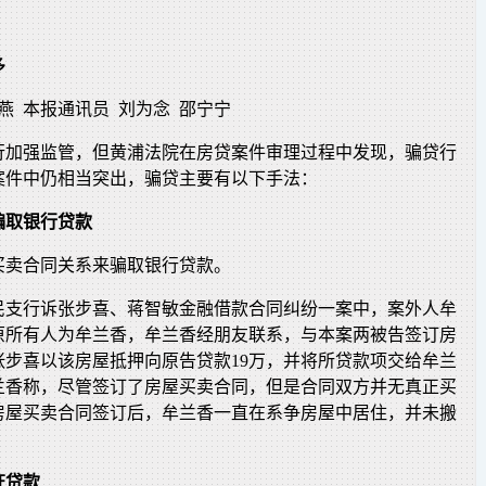
多
燕 本报通讯员 刘为念 邵宁宁
行加强监管，但黄浦法院在房贷案件审理过程中发现，骗贷行
案件中仍相当突出，骗贷主要有以下手法：
骗取银行贷款
买卖合同关系来骗取银行贷款。
民支行诉张步喜、蒋智敏金融借款合同纠纷一案中，案外人牟
原所有人为牟兰香，牟兰香经朋友联系，与本案两被告签订房
张步喜以该房屋抵押向原告贷款19万，并将所贷款项交给牟兰
兰香称，尽管签订了房屋买卖合同，但是合同双方并无真正买
房屋买卖合同签订后，牟兰香一直在系争房屋中居住，并未搬
证贷款