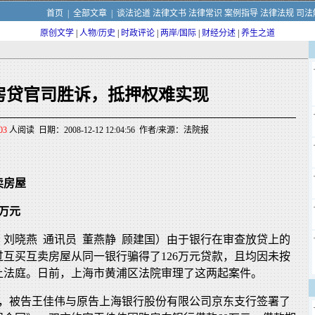
首页
|
全部文章
|
谈法论道
法律文书
法律常识
案例指导
法律法规
司法
原创文学
|
人物/历史
|
时政评论
|
两岸/国际
|
财经分述
|
养生之道
房贷官司胜诉，抵押权难实现
03
人阅读 日期：2008-12-12 12:04:56 作者/来源：法院报
卖房屋
6万元
 刘晓燕 通讯员 董燕静 顾建国）由于银行在审查放贷上的
互买互卖房屋从同一银行骗得了126万元贷款，且均因未按
上法庭。日前，上海市黄浦区法院审理了这两起案件。
14日，被告王佳伟与原告上海银行股份有限公司京东支行签署了