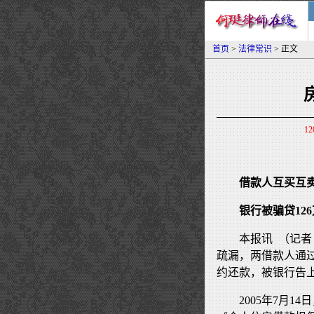
首页
>
法律常识
> 正文
12
借款人互买互
银行被骗贷12
本报讯 （记者
疏漏，两借款人通过
约还款，被银行告
2005年7月