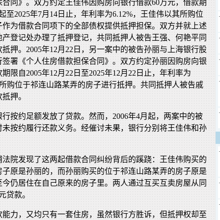
保合同》。双方约定王佳伟因购房向银行借款60万元，借款期
日起至2025年7月14日止，年利率为6.12%，王佳伟以其所购位
子作为借款合同项下的全部债权提供抵押担保。双方并就上述
地产登记处办理了抵押登记，共同抵押人被告王强、何艳平同
抵押。2005年12月22日，另一案中的被告孙丽与上海银行股
行签署《个人住房借款担保合同》。双方约定孙丽因购房向银
限自2005年12月22日至2025年12月22日止，年利率为
样以所购位于祁连山路某弄的房子进行抵押。共同抵押人被告戚
款抵押。
行按约足额发放了贷款。然而，2006年4月起，两案中的被
时未按约履行还款义务。经催讨未果，银行分别将王佳伟和孙
浦法院发现了这两起借款合同纠纷背后的蹊跷：王佳伟购买的
房子原是孙丽的，而孙丽购买的位于祁连山路某弄的房子原是
至今仍居住在自己原来的房子里。两人通过互买互卖房屋从同
万元贷款。
款能力，又均只有一套住房，虽然银行方胜诉，但抵押权却至