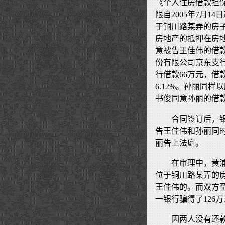
《个人住房借款担
限自2005年7月14
于铜川路某弄的房
房地产的抵押在房
意被告王佳伟的借款
份有限公司京东支
行借款66万元，借款期
6.12%。孙丽同
书俊同意孙丽的借
合同签订后，银
告王佳伟和孙丽同
丽告上法庭。
在审理中，黄
位于铜川路某弄的
王佳伟的。而双方
一银行骗得了126
因两人没有还