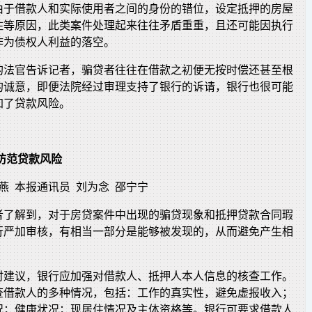
由于借款人和实际使用者之间的身份的错位，设定抵押的房屋
住等原因，此类案件处理起来往往矛盾重重，且还可能因执行
作为债权人利益的落空。
的法官告诉记者，骗贷者往往在借款之初便无按时偿还甚至根
的诚意，即便法院经过审理支持了银行的诉请，银行也很可能
加了贷款风险。
防范贷款风险
燕 本报通讯员 刘为念 邵宁宁
者了解到，对于房贷案件中出现的骗贷现象和抵押贷款合同瑕
行严加审核，有相当一部分是能够被发现的，从而避免产生相
时建议，银行应加强对借款人、抵押人本人信息的核查工作。
查借款人的多种情况，包括：工作的真实性，避免虚报收入；
况；健康状况；现居住情况及主体资格等。银行可要求借款人