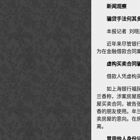
新闻观察
骗贷手法何其
本报记者 刘晓
近年来尽管银
为在金融借款合同
虚构买卖合同
借款人凭虚构
如上海银行福
兰香称，涉案房屋
屋买卖合同，被告
香的朋友使用。牟
卖房屋的意向。在
离。
冒用他人身份