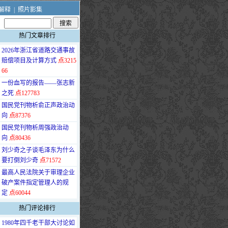
解释
|
照片影集
热门文章排行
·
2026年浙江省道路交通事故
赔偿项目及计算方式
点3215
66
·
一份血写的报告——张志新
之死
点127783
·
国民党刊物析俞正声政治动
向
点87376
·
国民党刊物析周强政治动
向
点80436
·
刘少奇之子谈毛泽东为什么
要打倒刘少奇
点71572
·
最高人民法院关于审理企业
破产案件指定管理人的规
定
点60044
热门评论排行
·
1980年四千老干部大讨论如