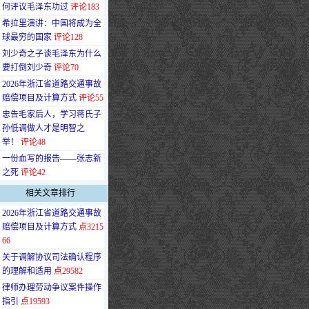
何评议毛泽东功过
评论183
·
希拉里演讲：中国将成为全
球最穷的国家
评论128
·
刘少奇之子谈毛泽东为什么
要打倒刘少奇
评论70
·
2026年浙江省道路交通事故
赔偿项目及计算方式
评论55
·
忠告毛家后人，学习蒋氏子
孙低调做人才是明智之
举！
评论48
·
一份血写的报告——张志新
之死
评论42
相关文章排行
·
2026年浙江省道路交通事故
赔偿项目及计算方式
点3215
66
·
关于调解协议司法确认程序
的理解和适用
点29582
·
律师办理劳动争议案件操作
指引
点19593