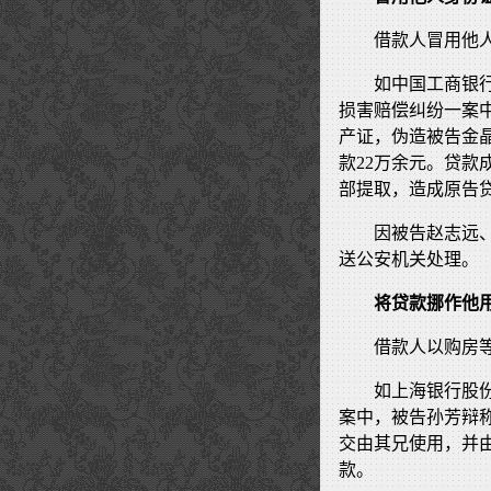
借款人冒用他
如中国工商银
损害赔偿纠纷一案
产证，伪造被告金
款22万余元。贷
部提取，造成原告
因被告赵志远
送公安机关处理。
将贷款挪作他
借款人以购房
如上海银行股
案中，被告孙芳辩
交由其兄使用，并
款。