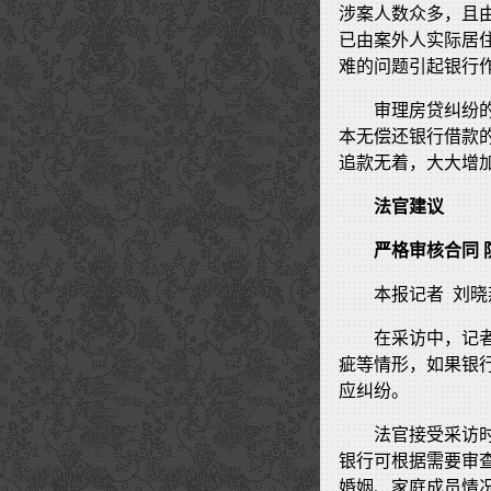
涉案人数众多，且
已由案外人实际居
难的问题引起银行
审理房贷纠纷
本无偿还银行借款
追款无着，大大增
法官建议
严格审核合同 
本报记者 刘晓
在采访中，记
疵等情形，如果银
应纠纷。
法官接受采访
银行可根据需要审
婚姻、家庭成员情