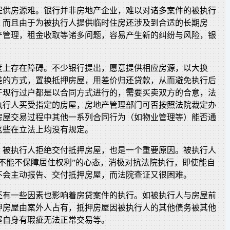
提供房源难。银行并非房地产企业，难以对诸多案件的被执行
，而且由于为被执行人提供临时住房还涉及到合适的长期房
产管理，租金收取等诸多问题，容易产生新的纠纷与风险，银
度上存在障碍。不少银行提出，愿意提供相应房源，以大换
差的方式，置换抵押房屋，用差价归还贷款，从而避免执行后
于现行过户都是以合同方式进行的，需要买卖双方的合意，法
执行人买受指定的房屋，房地产管理部门可否按照法院裁定办
房屋交易过程中其他一系列合同行为（如物业管理等）能否通
这些在立法上均没有规定。
，被执行人拒绝交付抵押房屋，也是一个重要原因。被执行人
行不能不保障居住权利”的心态，消极对抗法院执行，即使能自
不会主动报告、交付抵押房屋，而法院查证又很困难。
还有一些因素也影响着房贷案件的执行。如被执行人与房屋前
押房屋由案外人占有，抵押房屋因被执行人的其他债务被其他
屋自身有瑕疵无法正常交易等。