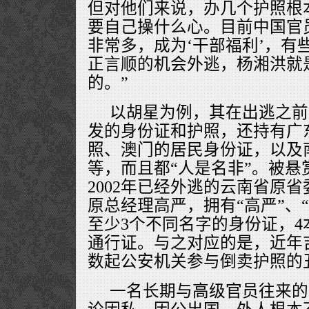
但对他们来说，办几个护照根
要自己操什么心。目前中国官
非常多，成为‘干部福利’，有
正言顺的机会外逃，杨湘洪就是
的。”
以胡星为例，其在出逃之前
发的身份证和护照，还持有广
照、澳门的居民身份证，以及
等，而且都“人是名非”。被悬
2002年已经外逃的云南省原
原总经理高严，拥有“高严”、“
至少3个不同名字的身份证，
通行证。与之对应的是，近年
数起公安机关参与倒卖护照的
一名长期与高级官员往来的