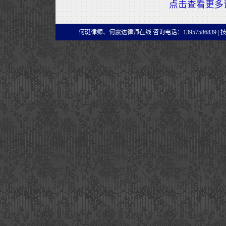
点击查看更多
何珽律师、何震达律师在线 咨询电话：13957586839 |