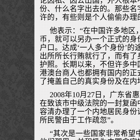
论因私、因公出国，外人根本
份、什么名字出去的。那些名
许的，有些则是个人偷偷办理
他表示：“在中国许多地区
币，就可以另办一个正式的身
户口。达成‘一人多个身份’的
出所所长行贿就行了，而有了
护照。长期以来，不但许多中
港澳台商人也都拥有国内的正
了掩盖自己的真实身份及在内
2008年10月27日，广东
在致该市中级法院的一封复函
容清办理了一个内地居民身份
所民警由于工作疏忽”。
“其次是一些国家非常希望