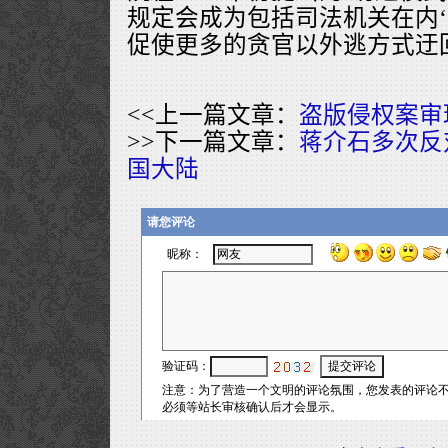
规定会成为包括司法机关在内‘
促使更多的贪官以外逃方式迂
<<上一篇文章：
盗版侵权案审
>>下一篇文章：
蒋介石多次反
国大陆