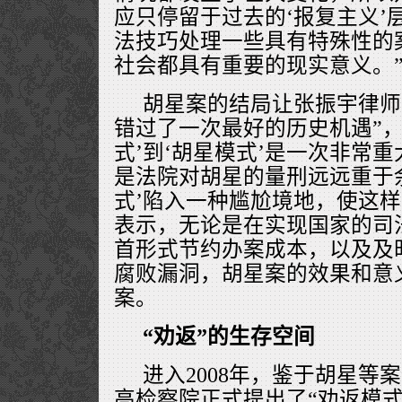
应只停留于过去的‘报复主义’
法技巧处理一些具有特殊性的
社会都具有重要的现实意义。
胡星案的结局让张振宇律师
错过了一次最好的历史机遇”，
式’到‘胡星模式’是一次非常
是法院对胡星的量刑远远重于
式’陷入一种尴尬境地，使这样
表示，无论是在实现国家的司
首形式节约办案成本，以及及
腐败漏洞，胡星案的效果和意
案。
“劝返”的生存空间
进入2008年，鉴于胡星等
高检察院正式提出了“劝返模式