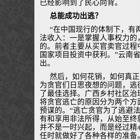
已经影响到了民心向背。
总能成功出逃？
“在中国现行的体制下，有
法收入：一是掌握人事权力的
的。前者主要从买官卖官过程
国家项目投资中获利。”云南
出。
然后，如何花销，如何真正
为贪官们日思夜想的问题，逃
了最佳选择。广西乡村社区治
将贪官逃亡的原因分为两个方
预谋的。“逃亡贪官为了逃避
有和享用非法所得，从始至终
并不是一时兴起，而是经过精
任时就做好了各种各样的准备。