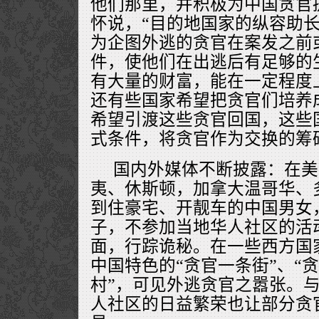
他们那里，并积极为中国贪官
怀说，“目的地国家的纵容助
为企图外逃的贪官在案发之前
件，使他们在出逃后有足够的
有大量的财富，能在一定程度
还有些国家希望把贪官们培养
希望引渡这些贪官回国，这些
式条件，将贪官作为交换的筹
国内外媒体不断披露：在美
夷、休斯顿，加拿大温哥华、
到住豪宅、开靓车的中国男女
子，不参加当地华人社区的活
面，行踪诡秘。在一些西方国
中国特色的“贪官一条街”、“
村”，可见外逃贪官之嚣张。
人社区的日益繁荣也让部分贪