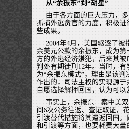
从“余振东”到“胡星”
由于各方面的巨大压力，多
抓捕外逃贪官的力度，积极进
些成果。
2004年4月，美国驱逐了被
余美元公款的余振东，成为第
方的外逃经济嫌犯，后来其被
判处有期徒刑12年。当时，
为“余振东模式”，理由是该判
作出的，司法主权的实现源于
自愿选择解押回国，认为可以
事实上，余振东一案中美双
间6次公务往返、查证取证，
引渡替代措施将其遣返回国。
和引渡等方面，也要耗费大量