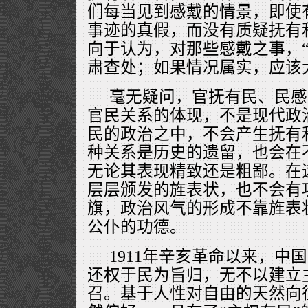
们每当见到感戴的情景，即使
事迹的真假，而没有质疑抚有
向于认为，对那些感戴之事，
肃查处；如果情况属实，应该
毫无疑问，官抚有民、民感
官民关系的体现，不是现代政
民的政治之中，不会产生抚有
种关系是历史的遗留，也会在
无论其表现精致还是粗鄙。在
层层颁发的旌表状，也不会有
旗，政治风气的形成不靠旌表
公仆的功德。
1911年辛亥革命以来，中
还权于民为旨归，无不以建立
召。基于人性对自由的天然向