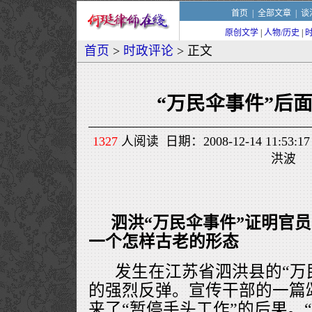
首页
|
全部文章
|
谈
原创文学
|
人物/历史
|
首页
>
时政评论
> 正文
“万民伞事件”后
1327
人阅读 日期：2008-12-14 11:5
洪波
泗洪“万民伞事件”证明官
一个怎样古老的形态
发生在江苏省泗洪县的“万
的强烈反弹。宣传干部的一篇
来了“暂停手头工作”的后果。