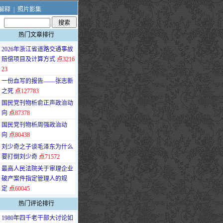
解释
|
照片影集
热门文章排行
·
2026年浙江省道路交通事故
赔偿项目及计算方式
点3216
23
·
一份血写的报告——张志新
之死
点127783
·
国民党刊物析俞正声政治动
向
点87378
·
国民党刊物析周强政治动
向
点80438
·
刘少奇之子谈毛泽东为什么
要打倒刘少奇
点71572
·
最高人民法院关于审理企业
破产案件指定管理人的规
定
点60045
热门评论排行
·
1980年四千老干部大讨论如