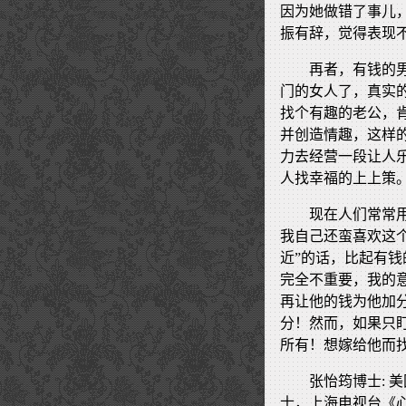
因为她做错了事儿
振有辞，觉得表现
再者，有钱的
门的女人了，真实
找个有趣的老公，
并创造情趣，这样
力去经营一段让人
人找幸福的上上策
现在人们常常用
我自己还蛮喜欢这个
近”的话，比起有
完全不重要，我的
再让他的钱为他加
分！然而，如果只
所有！想嫁给他而找
张怡筠博士: 美国乔治
士，上海电视台《