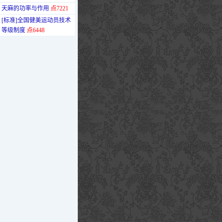
·
天麻的功率与作用
点7221
·
[标准]全国健美运动员技术
等级制度
点6448