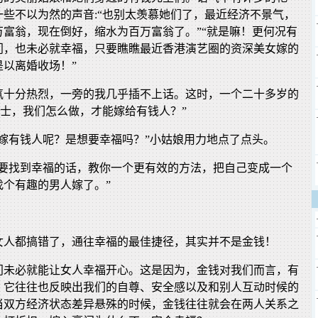
些不以为然的声音:“也别太羡慕她们了，最近经济不景气，
万富翁，现在倒好，缩水为百万富翁了。”“就是嘛！更何况有
门，也未必就幸福，只要瞧瞧最近香港演艺圈的资深美女嫁的
以离婚收场！”
氛十分热烈，一旁的我几乎插不上话。这时，一个二十多岁的
博士，我们怎么做，才能嫁给有钱人？”
想嫁有钱人呢？是想要幸福吗？”小姑娘用力地点了点头。
想要找到幸福的话，教你一个更有效的方法，把自己变成一个
找个有趣的男人嫁了。”
。
女人都搞错了，通往幸福的最佳捷径，其实并不是金钱！
门未必就能让女人幸福开心。这是因为，金钱对我们而言，有
，它往往也反映出我们的自尊、安全感以及和别人互动时候的
当双方经济状态差异悬殊的时候，金钱往往就会在两人关系之