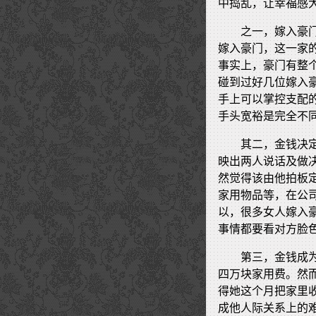
中捣乱，让幸福感
之一，嫁入豪
嫁入豪门，这一家
事实上，豪门有整
碰到过好几位嫁入
手上可以掌控支配
手头宽裕是完全不
其二，金钱决
映出两人说话及做
然觉得该由他拍板
家用物品等，在公
以，很多女人嫁入
事情都要看对方脸
第三，金钱成
四万块家用费。然
得她这个月把家里
成他人际关系上的