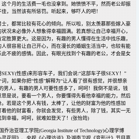
，这个月的生活费一毛也没拿到。她愤愤不平，然而老公却振
不佳，当然该有所惩罚。听起来，够吓人的吧！
男士，都常比较有花心的倾向。所以啦，别太羡慕那些嫁入豪
的状况未必像外人想象得幸福圆满。若真想让自己幸福开心，
肯定胜算更大。这是因为，有趣的男人懂得在生活中找乐趣，
的人很容易让自己开心，而在漫长的婚姻生活当中，也较有能
乐此不疲的感情。因此，有眼光找到个有趣的老公，才会是女
。
SEXY(性感)来形容车子，我们会说:“这部车子很SEXY！”
词，如果你把“性感”解释为“让人看了很有感觉，并很想亲
钱的男人，有趣的男人可要性感多了，呵呵！我倒不是说，钱
意思是说，要看一个男人，你要懂得先看他幸福的能力，然后
分。若是这个男人有钱，太棒了，让他的财富为他的性感加
盯着他的财富看，你就会发觉，有些男人，除了钱，其实一无
到幸福，呵呵，就难如登天了！(张怡筠)
亚理工学院(Georgia Institute of Technology)心理学博
心灵花园》、央视《心理访谈》及湖南卫视《变形计》节目嘉