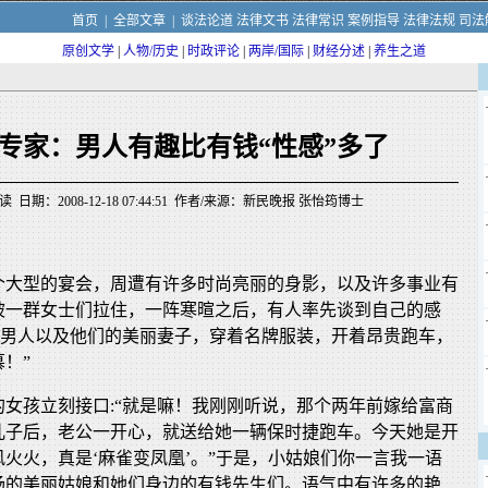
首页
|
全部文章
|
谈法论道
法律文书
法律常识
案例指导
法律法规
司法
原创文学
|
人物/历史
|
时政评论
|
两岸/国际
|
财经分述
|
养生之道
专家：男人有趣比有钱“性感”多了
 日期：2008-12-18 07:44:51 作者/来源：新民晚报 张怡筠博士
个大型的宴会，周遭有许多时尚亮丽的身影，以及许多事业有
被一群女士们拉住，一阵寒暄之后，有人率先谈到自己的感
钱男人以及他们的美丽妻子，穿着名牌服装，开着昂贵跑车，
！”
的女孩立刻接口:“就是嘛！我刚刚听说，那个两年前嫁给富商
儿子后，老公一开心，就送给她一辆保时捷跑车。今天她是开
火火，真是‘麻雀变凤凰’。”于是，小姑娘们你一言我一语
场的美丽姑娘和她们身边的有钱先生们。语气中有许多的艳