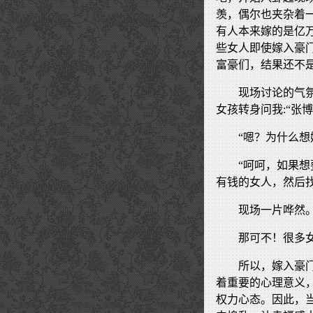
羡，偶尔也夹杂着一
有人本来嫁的是亿
些女人即使嫁入豪
富豪们，结果还不是
现场讨论的气
女孩转身问我:“张
“嗯？为什么
“呵呵，如果
有钱的女人，然后
现场一片哗然
那可不！很多
所以，嫁入豪
着重要的心理意义
权力心态。因此，