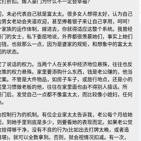
大打折扣。嫁入豪门为什么不一定会幸福？
门，未必代表自己就是富太太。很多女人想得太好，认为自己
的男女老幼会夹道欢迎，甚至捧着银子来让自己享用，呵呵！
个家族的运作体制，嫁进去，你就得适应这整个系统。我曾经
豪门的女士，私下委屈地说，外界都很羡慕她们，事实上她们
的钱，也就那么一点，因为是婆家的规矩，和想象中的富太太
同的状态。
定了说话的权力。当两个人在关系中经济地位悬殊，往往也反
决策的权力悬殊。家里要添购什么东西，钱是老公赚的，他当
定案。不管是大件物品，如房子车子，或旅行地点，还是小的
司里习惯做老板的他，往往在家里面也由不得别人插话。所
豪门后，发觉自己一点都不像富太太，而比较像小媳妇，任何
色。
为控制行为的机制。有位企业家太太告诉我，老公每个月给她
而，到她手里到底是多少，则要看她的表现而定。如果老公觉
收拾得够干净，没有不良的行为(比如出去打牌太晚，或者造
难堪)，就可以全数拿到。否则，就会视情况扣减。有一次，