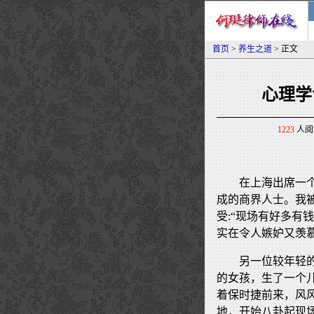
首页
>
养生之道
> 正文
心理学
1223
人阅读
在上海出席一
成的商界人士。我
受:“现场有好多有
实在令人嫉妒又羡慕
另一位较年轻
的女孩，生了一个
着保时捷前来，风风
地，开始八卦起现