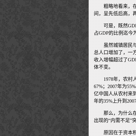
粗略地看来，在
间，呈先低后高，
可是，既然G
占GDP的比例迄
虽然城镇居民
总人口增加了，一
收入增幅超过了GD
体不变。
1978年，农村
67%；2007年
亿中国人从农村来到
年的35%上升到20
那么，为什么
出现的“内需不足”
原因在于资本积