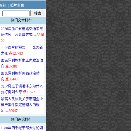
解释
|
照片影集
热门文章排行
·
2026年浙江省道路交通事故
赔偿项目及计算方式
点3216
50
·
一份血写的报告——张志新
之死
点127783
·
国民党刊物析俞正声政治动
向
点87381
·
国民党刊物析周强政治动
向
点80443
·
刘少奇之子谈毛泽东为什么
要打倒刘少奇
点71572
·
最高人民法院关于审理企业
破产案件指定管理人的规
定
点60047
热门评论排行
·
1980年四千老干部大讨论如