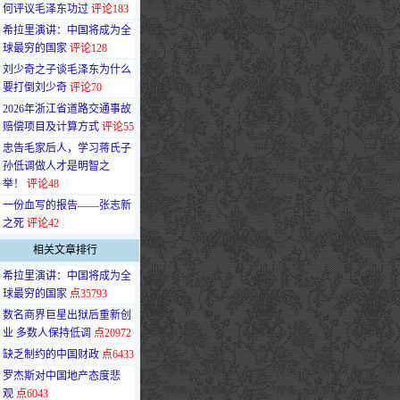
何评议毛泽东功过
评论183
·
希拉里演讲：中国将成为全
球最穷的国家
评论128
·
刘少奇之子谈毛泽东为什么
要打倒刘少奇
评论70
·
2026年浙江省道路交通事故
赔偿项目及计算方式
评论55
·
忠告毛家后人，学习蒋氏子
孙低调做人才是明智之
举！
评论48
·
一份血写的报告——张志新
之死
评论42
相关文章排行
·
希拉里演讲：中国将成为全
球最穷的国家
点35793
·
数名商界巨星出狱后重新创
业 多数人保持低调
点20972
·
缺乏制约的中国财政
点6433
·
罗杰斯对中国地产态度悲
观
点6043