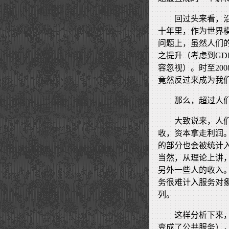
回过头来看，沿
十年里，作为世界
问题上，虽然人们
之提升（考虑到GD
容忽视）。时至20
竟然反过来成为我
那么，超过人
大致说来，人
收，资本拿走利润
的部分也会被统计
当然，从理论上讲
另外一些人的收入
务很难计入服务对
列。
这样分析下来
变成了公共服务）