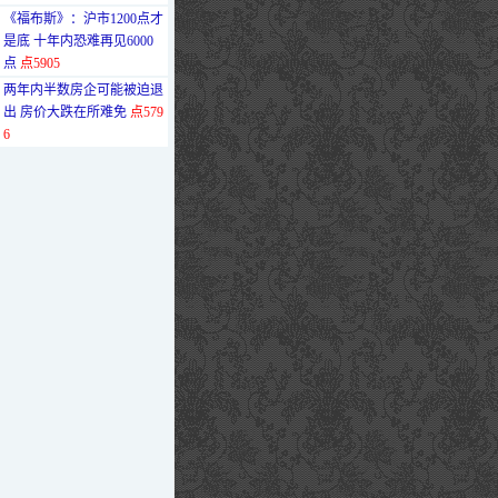
·
《福布斯》：沪市1200点才
是底 十年内恐难再见6000
点
点5905
·
两年内半数房企可能被迫退
出 房价大跌在所难免
点579
6