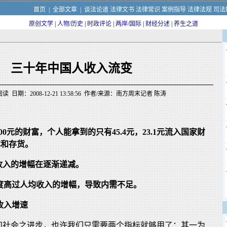
首页
|
全部文章
|
谈法论道
法律文书
法律常识
案例指导
法律法规
司法
原创文学
|
人物/历史
|
时政评论
|
两岸/国际
|
财经分述
|
养生之道
三十年中国人收入流变
读 日期：2008-12-21 13:58:56 作者/来源：南方周末记者 陈涛
00元的财富，个人能拿到的只有45.4元，23.1元流入国家财
本和存货。
收入的增幅在逐渐递减。
速度高过人均收入的增幅，导致内需不足。
收入增速
和社会之进步，也许我们只需要两个指标就够用了：其一为