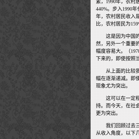
素，1990年，农村
440%。步入199
年，农村居民收入是19
比，农村居民为159
这是因为中国
然，另外一个重要
幅度容易大。（19
下来的，即使按照
从上面的比较
幅在逐渐递减。即
现象尤为突出。
这可以在一定程
持。而今天，在社会
更为突出。
我们回顾过去
从收入角度，以下