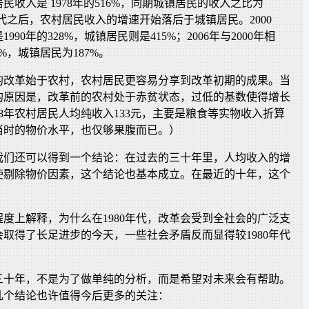
居民收入是 1978年的516%，同期城镇居民的收入之比为
0年代之后，农村居民收入的增速开始落后于城镇居民。2000
90年的328%，城镇居民则是415%；2006年与2000年相
%，城镇居民为187%。
的改革始于农村，农村居民更容易分享到改革初期的成果。当
的原因是，改革前的农村处于赤贫状态，过低的基数使得增长
78年农村居民人均纯收入133元，主要是粮食等实物收入折算
当时的物价水平，也仅够果腹而已。）
我们还可以得到一个结论：在过去的三十年里，人均收入的增
使剔除物价因素，这个结论也基本成立。在最近的十年，这个
度上解释，为什么在1980年代，改革会受到全社会的广泛支
取得了长足进步的今天，一些社会矛盾反而显得较1980年代
三十年，不是为了做单纯的分析，而是希望对未来会有帮助。
几个结论也许值得今后更多的关注：