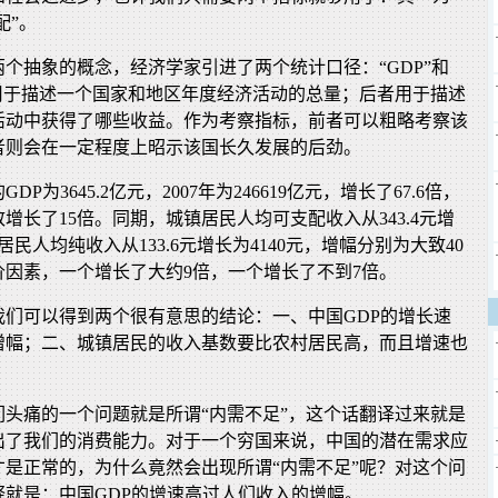
配”。
个抽象的概念，经济学家引进了两个统计口径：“GDP”和
者用于描述一个国家和地区年度经济活动的总量；后者用于描述
活动中获得了哪些收益。作为考察指标，前者可以粗略考察该
者则会在一定程度上昭示该国长久发展的后劲。
GDP为3645.2亿元，2007年为246619亿元，增长了67.6倍，
增长了15倍。同期，城镇居民人均可支配收入从343.4元增
村居民人均纯收入从133.6元增长为4140元，增幅分别为大致40
价因素，一个增长了大约9倍，一个增长了不到7倍。
我们可以得到两个很有意思的结论：一、中国GDP的增长速
增幅；二、城镇居民的收入基数要比农村居民高，而且增速也
们头痛的一个问题就是所谓“内需不足”，这个话翻译过来就是
出了我们的消费能力。对于一个穷国来说，中国的潜在需求应
才是正常的，为什么竟然会出现所谓“内需不足”呢？对这个问
释就是：中国GDP的增速高过人们收入的增幅。