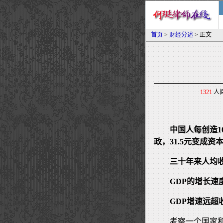
首页
>
财经分述
> 正文
1321
人阅
中国人每创造1
政，31.5元变成资
三十年来人均
GDP的增长
GDP增速远超
考察一个国家