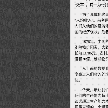
“效率”，其一为“分
为了具体化这两
“人均收入”。前
人们从他们的经济
国的经济现状，后
1978年，中国的
剔除物价因素，大致
长为13786元，农
倍和30倍，剔除物
从上面的数据
度高过人们收入的
快。
今天，最让我
我们的生产能力超
该远超过生产能力
题最直观的一个解