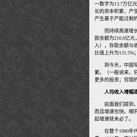
一数字为13.7万亿
长的资本积累，产
产生基于产能过剩的
而持续高速增长
款余额为210.6
入），存款余额与收入之
比值上升为131.5%；
到今天，中国
累。（一般说来，
更多的投资；穷国
人均收入增幅
前面我们提到
而且增速也快。细
起增速就未必了。
在整个1980