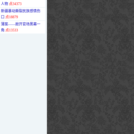
人物
点34373
·
新疆暴动撕裂民族感情伤
口
点18879
·
薄案——掀开官场黑幕一
角
点13533