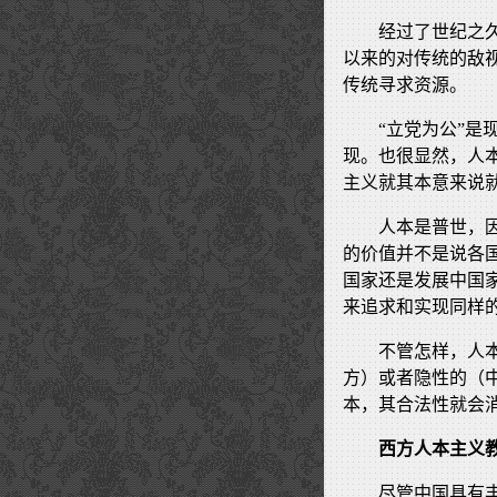
经过了世纪之
以来的对传统的敌
传统寻求资源。
“立党为公”是
现。也很显然，人
主义就其本意来说
人本是普世，
的价值并不是说各
国家还是发展中国
来追求和实现同样
不管怎样，人
方）或者隐性的（
本，其合法性就会
西方人本主义
尽管中国具有