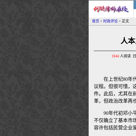
首页
>
时政评论
> 正文
人本
1044
人阅读 日期
在上世纪80
议程。但很可惜，这
件。此后，尤其在
革，但政治改革再
90年代初邓
不仅确立了基本市
容许包括民营企业