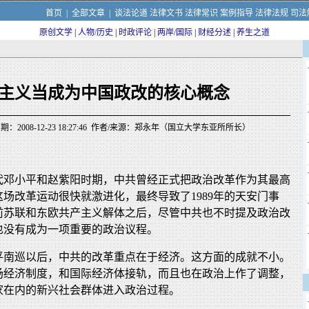
首页
|
全部文章
|
谈法论道
法律文书
法律常识
案例指导
法律法规
司法
原创文学
|
人物/历史
|
时政评论
|
两岸/国际
|
财经分述
|
养生之道
主义当成为中国政改的核心概念
：2008-12-23 18:27:46 作者/来源：郑永年（国立大学东亚所所长）
年代邓小平和赵紫阳时期，中共曾经正式把政治改革作为其最高
场改革运动很快就激进化，最终导致了1989年的天安门事
前苏联和东欧共产主义解体之后，尽管中共也不时提及政治改
也没有成为一项重要的政治议程。
小平南巡以后，中共的改革重点在于经济。这方面的成就不小。
场经济制度，和国际经济体接轨，而且也在政治上作了调整，
家在内的新兴社会群体进入政治过程。