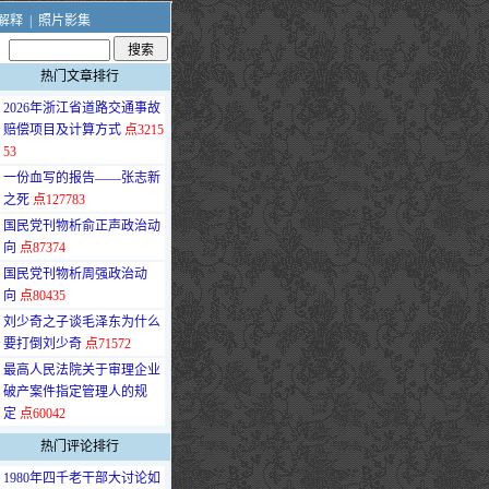
解释
|
照片影集
热门文章排行
·
2026年浙江省道路交通事故
赔偿项目及计算方式
点3215
53
·
一份血写的报告——张志新
之死
点127783
·
国民党刊物析俞正声政治动
向
点87374
·
国民党刊物析周强政治动
向
点80435
·
刘少奇之子谈毛泽东为什么
要打倒刘少奇
点71572
·
最高人民法院关于审理企业
破产案件指定管理人的规
定
点60042
热门评论排行
·
1980年四千老干部大讨论如