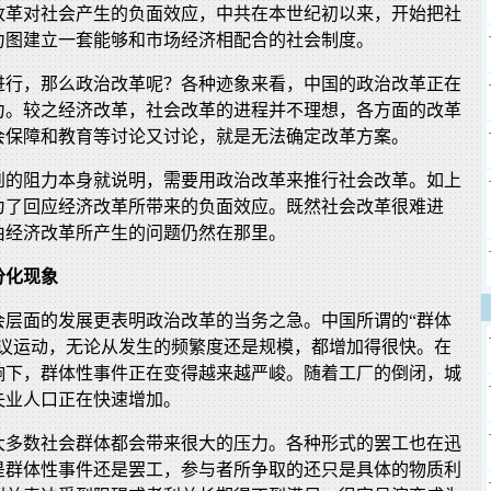
改革对社会产生的负面效应，中共在本世纪初以来，开始把社
力图建立一套能够和市场经济相配合的社会制度。
进行，那么政治改革呢？各种迹象来看，中国的政治改革正在
力。较之经济改革，社会改革的进程并不理想，各方面的改革
会保障和教育等讨论又讨论，就是无法确定改革方案。
到的阻力本身就说明，需要用政治改革来推行社会改革。如上
为了回应经济改革所带来的负面效应。既然社会改革很难进
由经济改革所产生的问题仍然在那里。
分化现象
会层面的发展更表明政治改革的当务之急。中国所谓的“群体
抗议运动，无论从发生的频繁度还是规模，都增加得很快。在
响下，群体性事件正在变得越来越严峻。随着工厂的倒闭，城
失业人口正在快速增加。
大多数社会群体都会带来很大的压力。各种形式的罢工也在迅
是群体性事件还是罢工，参与者所争取的还只是具体的物质利