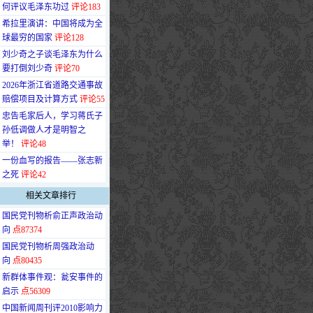
何评议毛泽东功过
评论183
·
希拉里演讲：中国将成为全
球最穷的国家
评论128
·
刘少奇之子谈毛泽东为什么
要打倒刘少奇
评论70
·
2026年浙江省道路交通事故
赔偿项目及计算方式
评论55
·
忠告毛家后人，学习蒋氏子
孙低调做人才是明智之
举！
评论48
·
一份血写的报告——张志新
之死
评论42
相关文章排行
·
国民党刊物析俞正声政治动
向
点87374
·
国民党刊物析周强政治动
向
点80435
·
新群体事件观：瓮安事件的
启示
点56309
·
中国新闻周刊评2010影响力