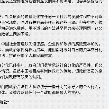
利益表达受到阻碍或者利益长期得不到满足，很容易演变成为
说，社会层面的这些变化在任何一个社会的发展过程中不可避
是正常现象，同时有关方面必须正视这些问题。但在中国，很
视为是洪水猛兽，用不适当的方法甚至强力来处理问题。这又
执政者之间的矛盾。
，中国社会普遍缺失道德感。企业界和政界的腐败变本加厉。
本，而政治家拥有权力资本，他们都能够对自己的资本充分利
非法，拼命积累个人和家庭财富。
会分化已经多年。政府部门尽管承认社会分化的严重性，但又
种情况。虽然中国老百姓有崇尚政府的传统，但政府官员的腐
他们对政府有较高的认同。
部门的政治合法性大多取决于一些开明的领导人的个人行为，
整体。道德衰落对任何一个政府都是最大的挑战。
为公”