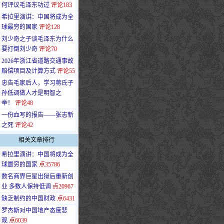
何评议毛泽东功过
评论183
·
希拉里演讲：中国将成为全
球最穷的国家
评论128
·
刘少奇之子谈毛泽东为什么
要打倒刘少奇
评论70
·
2026年浙江省道路交通事故
赔偿项目及计算方式
评论55
·
忠告毛家后人，学习蒋氏子
孙低调做人才是明智之
举！
评论48
·
一份血写的报告——张志新
之死
评论42
相关文章排行
·
希拉里演讲：中国将成为全
球最穷的国家
点35786
·
数名商界巨星出狱后重新创
业 多数人保持低调
点20967
·
缺乏制约的中国财政
点6431
·
罗杰斯对中国地产态度悲
观
点6039