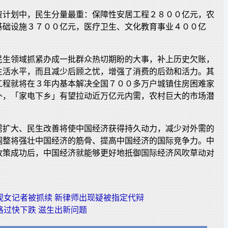
资计划中，民生分量最重：保障性安居工程２８００亿元，农
基础设施３７００亿元，医疗卫生、文化教育事业４００亿
民生领域抓紧办成一批群众热切期盼的大事，补上历史欠账，
生活水平，而且减少后顾之忧，增强了消费的后劲和活力。其
工程就将在３年内基本解决全国７００多万户城镇住房困难家
外，「家电下乡」有望拉动近万亿元内需，农村巨大的市场潜
。
需扩大、民生改善将使中国经济获得持久动力，减少对外需的
调整将强壮中国经济的筋骨、提高中国经济的国际竞争力。中
政策成功后，中国经济就能够更好地抵御国际经济风吹草动对
。
视女记者被抓续 新律师出现疑被指定代辩
格过快下跌 滋生出新问题