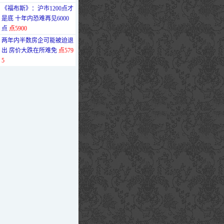
·
《福布斯》：沪市1200点才
是底 十年内恐难再见6000
点
点5900
·
两年内半数房企可能被迫退
出 房价大跌在所难免
点579
5