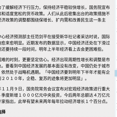
为了缓解经济下行压力，保持经济平稳较快增长，国务院宣布
策和适度宽松的货币政策。人们从此后密集出台的政策措施不
经济政策的调整都围绕保增长、扩内需和改善民生这一条主
中心经济预测部主任范剑平在接受新华社记者采访时说，国际
响愈来愈明显。近期发布的数据显示，中国经济还处在下滑过
速还要持续一段时间，明年上半年经济看上去会更困难些。
困难的时刻，更要坚定信心。经济出现周期性增长和调整是市
象。要看到中国经济发展的基本面没有改变，中国仍处于城市
，依然处于战略机遇期。「中国经济要到明年下半年才能有企
到２０１０年，企稳、复苏的迹象将更加明显」。
年１１月９日，国务院常务会议宣布对宏观经济政策进行重大
４季度新增１０００亿元中央投资，今后两年总额达４万亿元
专家指出，此举有望未来两年每年拉动经济增长１个百分点。
选择