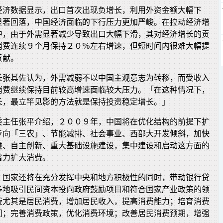
经济数据显示，出口首次出现负增长，利用外资金额大幅下
显著回落，中国经济面临的下行压力更加严峻。在拉动经济增
中，由于外需显著减少导致出口大幅下滑，其对经济增长的贡
消费连续９个月保持２０％左右增速，但短时间内很难大幅提
贡献。
长张其佐认为，外需减弱不以中国主观意志为转移，而受收入
消费继续保持目前较高增速面临较大压力。「在这种情况下，
长，最立竿见影的方法就是保持投资稳定增长。」
委主任张平介绍，２００９年，中国将在优化结构的前提下扩
步向「三农」、节能减排、社会事业、西部大开发倾斜，加快
境、自主创新、重大基础设施建设，集中建设和启动这方面的
著力扩大消费。
，国家还将在充分发挥中央和地方积极性的同时，带动银行贷
多地吸引民间资本投向政府鼓励项目和符合国家产业政策的领
费尤其是居民消费，增加居民收入，提高消费能力；培育消费
间；完善消费政策，优化消费环境；改善居民消费预期，增强