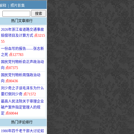
解释
|
照片影集
热门文章排行
·
2026年浙江省道路交通事故
赔偿项目及计算方式
点3215
55
·
一份血写的报告——张志新
之死
点127783
·
国民党刊物析俞正声政治动
向
点87375
·
国民党刊物析周强政治动
向
点80436
·
刘少奇之子谈毛泽东为什么
要打倒刘少奇
点71572
·
最高人民法院关于审理企业
破产案件指定管理人的规
定
点60044
热门评论排行
·
1980年四千老干部大讨论如