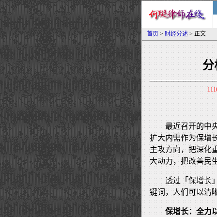
首页
>
财经分述
> 正文
分
111
最近召开的中
扩大内需作为保增
主攻方向，把深化
大动力，把改善民
透过「保增长
键词，人们可以清
保增长：全力