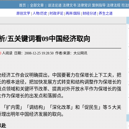
首页
|
全部文章
|
谈法论道
法律文书
法律常识
案例指导
法律法规
司法
原创文学
|
人物/历史
|
时政评论
|
两岸/国际
|
财经分述
|
养生之道
析/五关键词看09中国经济取向
0
人阅读 日期：2008-12-25 19:28:50 作者/来源：大公网讯
央经济工作会议明确提出，中国要著力在保增长上下工夫，把
长的根本途径，把加快发展方式转变和结构调整作为保增长的
重点领域和关键环节改革、提高对外开放水平作为保增长的强
生作为保增长的出发点和落脚点。
」「扩内需」「调结构」「深化改革」和「促民生」等５大关
晰理出明年中国经济发展的取向。
以赴