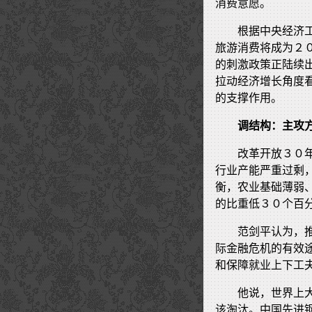
消费意愿。
根据中央经济
旅游消费将成为２
的刺激政策正陆续
拉动经济增长角度
的支撑作用。
调结构：主攻
改革开放３０
行业产能严重过剩
衡，农业基础薄弱
的比重低３０个百
范剑平认为，
际金融危机的有效
和保障就业上下工
他说，世界上
该淘汰。中国先进