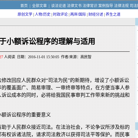
首页
|
全部文章
|
谈法论道
法律文书
法律常识
案例指导
法律法规
司法
原创文学
|
人物/历史
|
时政评论
|
两岸/国际
|
财经分述
|
养生之道
于小额诉讼程序的理解与适用
27
人阅读 日期：2016-11-01 15:50:05 作者/来源：高民智
法修改回应人民群众对“司法为民”的新期待，增设了小额诉讼
序的覆盖面广、简易审理、一审终审等特点，在方便当事人参
人诉讼成本的同时，必将给我国民事审判工作带来新的挑战和
小额诉讼程序的重要意义
有助于人民群众接近司法。在法治社会，不论争议所涉及标的
都有权诉诸法院，请求司法救济以获得司法平等保护。而民事