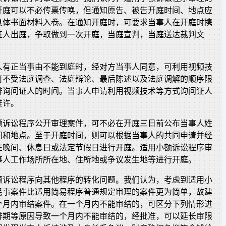
开庭可以不必传票传唤，但通知原告、被告开庭时间、地点应
具体书面材料入卷。在通知开庭时，可要求当事人在开庭时携
证人出庭，争取做到一次开庭，当庭宣判，当庭送达裁判文
人有正当事由不能到庭时，经对方当事人同意，可利用视频技
可不受法庭调查、法庭辩论、最后陈述以及法庭调解的顺序限
排询问证人的时间。当事人申请利用视频技术等方式询问证人
准许。
额诉讼程序公开审理案件，可不必在开庭三日前公布当事人姓
间和地点。至于开庭时间，则可以根据当事人的共同申请并经
在晚间、休息日或法定节假日进行开庭。适用小额诉讼程序审
事人工作场所所在地、住所地或争议发生地等进行开庭。
额诉讼程序向其他程序的转化问题。我们认为，考虑到适用小
民事案件比适用简易程序普通规定审理的案件更为简单，故建
个月内审结案件。在一个月内不能审结的，可区分下列情形进
排期等原因导致一个月内不能审结的，经批准，可以延长审限