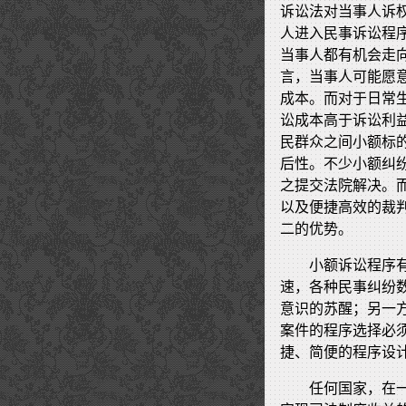
诉讼法对当事人诉
人进入民事诉讼程
当事人都有机会走
言，当事人可能愿
成本。而对于日常
讼成本高于诉讼利
民群众之间小额标
后性。不少小额纠
之提交法院解决。
以及便捷高效的裁
二的优势。
小额诉讼程序
速，各种民事纠纷
意识的苏醒；另一
案件的程序选择必
捷、简便的程序设
任何国家，在