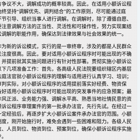
方争议不大，调解成功的概率较高。因此，在适用小额诉讼程
始终坚持“调解优先、调判结合”的工作原则，尽可能通过庭
环节引导、组织当事人进行调解。在调解时，除了遵循自愿、
要注意调解方法的正当性、灵活性和可操作性，努力实现案结
讼调解的职能作用，确保达到法律效果与社会效果的统一。
作为新的诉讼模式，实行的是一审终审，涉及的都是人民群众
关注度很高。因此，要对适用小额诉讼程序时可能出现的不确
，并提前就其实施问题进行有针对性部署。贯彻实施小额诉讼
以下几项准备工作：首先，各高级人民法院要组织辖区内基层
法庭法官就小额诉讼程序的理解与适用进行认真学习、培训；
审判实际，对小额诉讼程序的适用提前落实好经费、物资保
备好适用小额诉讼程序时可能出现的突发事件的应急预案；最
作风正派、业务能力强、调解水平高、熟悉当地社情民意的资
额诉讼程序审理案件的第一批承办法官，先行先试。在经过一
一定经验后，再逐步扩大小额诉讼案件承办法官的范围。小额
制度，刚开始施行时，难免会遇到一些困难和阻力。各级人民
位、人员到位、物资到位、预案到位，确保小额诉讼程序实施
步。