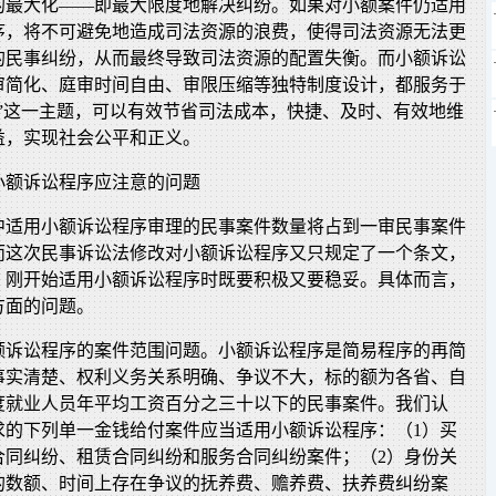
的最大化——即最大限度地解决纠纷。如果对小额案件仍适用
序，将不可避免地造成司法资源的浪费，使得司法资源无法更
的民事纠纷，从而最终导致司法资源的配置失衡。而小额诉讼
审简化、庭审时间自由、审限压缩等独特制度设计，都服务于
结”这一主题，可以有效节省司法成本，快捷、及时、有效地维
益，实现社会公平和正义。
小额诉讼程序应注意的问题
中适用小额诉讼程序审理的民事案件数量将占到一审民事案件
而这次民事诉讼法修改对小额诉讼程序又只规定了一个条文，
，刚开始适用小额诉讼程序时既要积极又要稳妥。具体而言，
方面的问题。
额诉讼程序的案件范围问题。小额诉讼程序是简易程序的再简
事实清楚、权利义务关系明确、争议不大，标的额为各省、自
度就业人员年平均工资百分之三十以下的民事案件。我们认
求的下列单一金钱给付案件应当适用小额诉讼程序：（1）买
合同纠纷、租赁合同纠纷和服务合同纠纷案件；（2）身份关
的数额、时间上存在争议的抚养费、赡养费、扶养费纠纷案