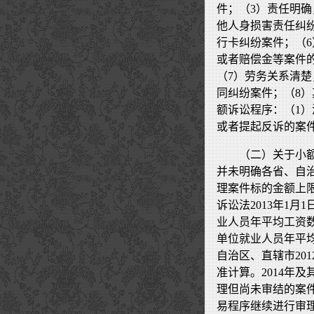
件；（3）责任明
他人身损害责任纠
行卡纠纷案件；（
或者赔偿金等案件
（7）劳务关系清
同纠纷案件；（8
额诉讼程序：（1
或者提起反诉的案
（二）关于小
并未明确各省、自
理案件标的金额上
诉讼法2013年1
业人员年平均工资数
单位就业人员年平
自治区、直辖市20
准计算。2014年
理但尚未审结的案
易程序继续进行审