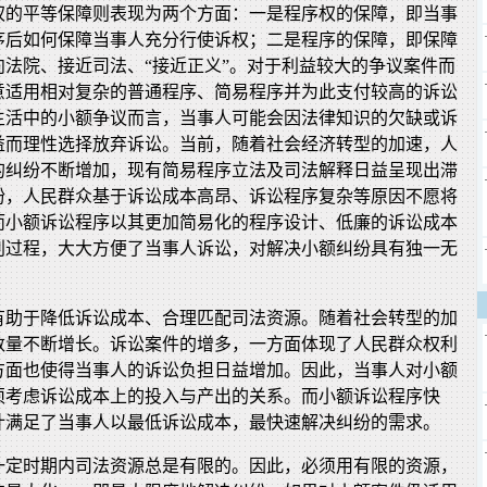
权的平等保障则表现为两个方面：一是程序权的保障，即当事
序后如何保障当事人充分行使诉权；二是程序的保障，即保障
向法院、接近司法、“接近正义”。对于利益较大的争议案件而
意适用相对复杂的普通程序、简易程序并为此支付较高的诉讼
生活中的小额争议而言，当事人可能会因法律知识的欠缺或诉
益而理性选择放弃诉讼。当前，随着社会经济转型的加速，人
的纠纷不断增加，现有简易程序立法及司法解释日益呈现出滞
纷，人民群众基于诉讼成本高昂、诉讼程序复杂等原因不愿将
而小额诉讼程序以其更加简易化的程序设计、低廉的诉讼成本
判过程，大大方便了当事人诉讼，对解决小额纠纷具有独一无
有助于降低诉讼成本、合理匹配司法资源。随着社会转型的加
数量不断增长。诉讼案件的增多，一方面体现了人民群众权利
方面也使得当事人的诉讼负担日益增加。因此，当事人对小额
须考虑诉讼成本上的投入与产出的关系。而小额诉讼程序快
计满足了当事人以最低诉讼成本，最快速解决纠纷的需求。
一定时期内司法资源总是有限的。因此，必须用有限的资源，