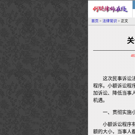
首页
>
法律常识
> 正文
关
49
这次民事诉讼
程序。小额诉讼程
加诉讼、降低当事
机遇。
一、贯彻实施
小额诉讼程序
额的大小，当事人