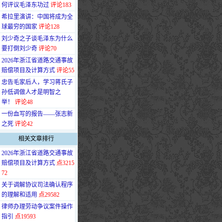
何评议毛泽东功过
评论183
·
希拉里演讲：中国将成为全
球最穷的国家
评论128
·
刘少奇之子谈毛泽东为什么
要打倒刘少奇
评论70
·
2026年浙江省道路交通事故
赔偿项目及计算方式
评论55
·
忠告毛家后人，学习蒋氏子
孙低调做人才是明智之
举！
评论48
·
一份血写的报告——张志新
之死
评论42
相关文章排行
·
2026年浙江省道路交通事故
赔偿项目及计算方式
点3215
72
·
关于调解协议司法确认程序
的理解和适用
点29582
·
律师办理劳动争议案件操作
指引
点19593