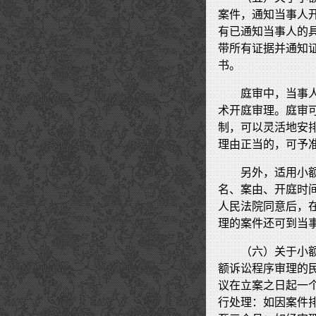
案件，通知当事人
有已通知当事人的
带所有证据并通知
书。
庭审中，当事
术开庭审理。庭审
制，可以灵活地安
理由正当的，可予
另外，适用小
名、案由、开庭时
人民法院同意后，
理的案件还可到当
（六）关于小
额诉讼程序审理的
议在立案之日起一
行处理：如因案件