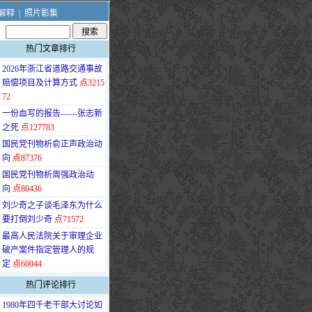
解释
|
照片影集
热门文章排行
·
2026年浙江省道路交通事故
赔偿项目及计算方式
点3215
72
·
一份血写的报告——张志新
之死
点127783
·
国民党刊物析俞正声政治动
向
点87376
·
国民党刊物析周强政治动
向
点80436
·
刘少奇之子谈毛泽东为什么
要打倒刘少奇
点71572
·
最高人民法院关于审理企业
破产案件指定管理人的规
定
点60044
热门评论排行
·
1980年四千老干部大讨论如