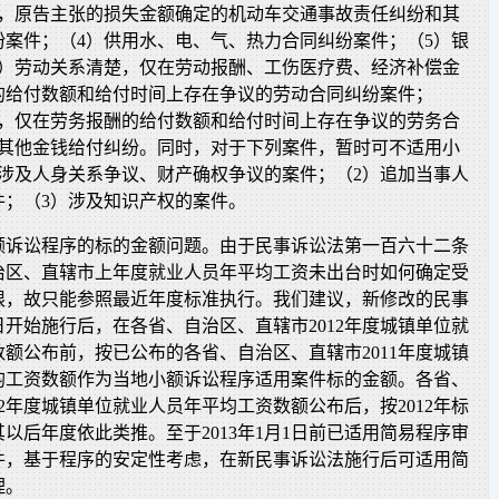
确，原告主张的损失金额确定的机动车交通事故责任纠纷和其
纷案件；（4）供用水、电、气、热力合同纠纷案件；（5）银
6）劳动关系清楚，仅在劳动报酬、工伤医疗费、经济补偿金
的给付数额和给付时间上存在争议的劳动合同纠纷案件；
楚，仅在劳务报酬的给付数额和给付时间上存在争议的劳务合
）其他金钱给付纠纷。同时，对于下列案件，暂时可不适用小
）涉及人身关系争议、财产确权争议的案件；（2）追加当事人
件；（3）涉及知识产权的案件。
额诉讼程序的标的金额问题。由于民事诉讼法第一百六十二条
治区、直辖市上年度就业人员年平均工资未出台时如何确定受
限，故只能参照最近年度标准执行。我们建议，新修改的民事
月1日开始施行后，在各省、自治区、直辖市2012年度城镇单位就
额公布前，按已公布的各省、自治区、直辖市2011年度城镇
均工资数额作为当地小额诉讼程序适用案件标的金额。各省、
12年度城镇单位就业人员年平均工资数额公布后，按2012年标
及其以后年度依此类推。至于2013年1月1日前已适用简易程序审
件，基于程序的安定性考虑，在新民事诉讼法施行后可适用简
理。