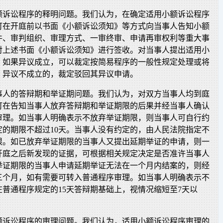
额诉讼程序的释明问题。我们认为，在确定适用小额诉讼程序
可在开庭前以书面《小额诉讼须知》等方式向当事人告知小额
件、审判组织、审理方式、一审终审、申请再审权利等重大事
对上述书面《小额诉讼须知》进行签收。对当事人提出适用小
，如果异议成立，可以裁定按简易程序的一般性规定处理或将
。异议不成立的，裁定驳回其异议申请。
事人的答辩期和举证期问题。我们认为，对双方当事人均到庭
可在告知当事人放弃答辩期和举证期限的后果并经当事人确认
审理。如当事人明确表示不放弃举证期限，则当事人可自行约
定的期限不超过10天。当事人没有约定的，由人民法院指定不
期限。如已放弃举证期限的当事人又提出延期举证的申请，则一
开庭之后新发现的证据，可根据相关规定决定是否准许当事人
举证期限的当事人申请延期举证无法在一个月内结案的，则经
三个月，如有需要可转入普通程序审理。如当事人明确表示不
普通程序规定的15天答辩期基础上，视情况缩短至7天以
额诉讼程序的审理问题。我们认为，适用小额诉讼程序审理的