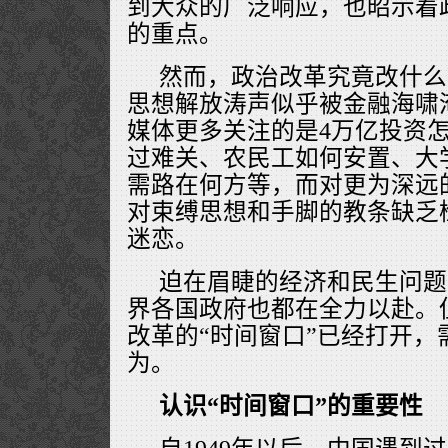
到大众的广泛响应，也昭示着
的重点。
然而，政治改革究竟改什么
思想解放涛声似乎被金融海啸
媒体更多关注的是4万亿投资
过难关、农民工如何安置、大
需路在何方等，而对更为深远
对束缚思想和手脚的教条缺乏
迷恋。
迫在眉睫的经济和民生问题
界各国政府也都在全力以赴。
改革的“时间窗口”已经打开，
为。
认识“时间窗口”的重要性