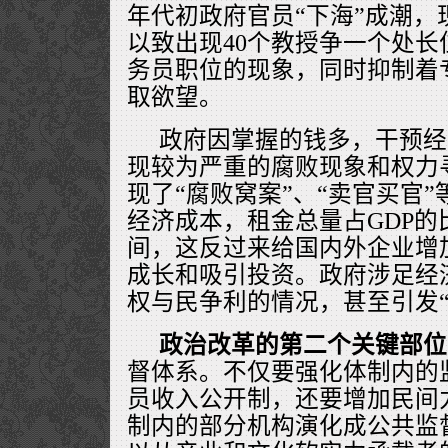
年代初政府官员“下海”成潮，
以致出现40个教授争一个处长位
务员职位的现象，同时抑制着
取欲望。
政府因掌握的钱多，干预经
现较为严重的腐败现象和权力
现了“腐败窝案”、“卖官买官
经济成本，租金总量占GDP的比
间，这反过来给国内外企业增
成长和吸引投资。政府涉足经
权与民争利的情况，甚至引发“
政治改革的第二个关键部位
督体系。不仅要强化体制内的
员收入公开制，还要增加民间
制内的部分机构演化成公共监