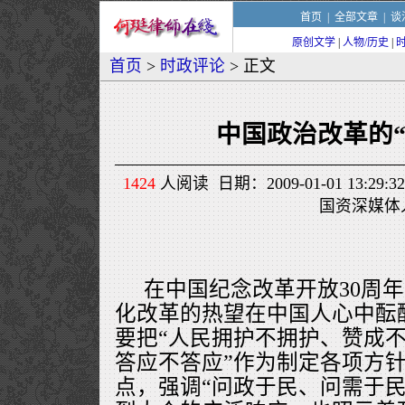
首页
|
全部文章
|
谈
原创文学
|
人物/历史
|
首页
>
时政评论
> 正文
中国政治改革的“
1424
人阅读 日期：2009-01-01 13:
国资深媒体
在中国纪念改革开放30周
化改革的热望在中国人心中酝
要把“人民拥护不拥护、赞成
答应不答应”作为制定各项方
点，强调“问政于民、问需于民