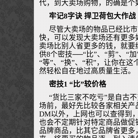
代，到大卖场购物，的确是个
牢记8字诀 捍卫荷包大作战
尽管大卖场的物品已经比市
快，可以发现大卖场还有更多
卖场比别人省更多的钱，就要
供8个密技──“比”、“剪”、“加
“等”、“换”、“积”，让你在
然轻松自在地过高质量生活。
密技1 “比”较价格
“货比三家不吃亏”是自古
场前，最好先比较各家相关产
DM以外，上网也可以查得到
也会不定期针对特定商品做促
品牌商品，比其它品牌省更多