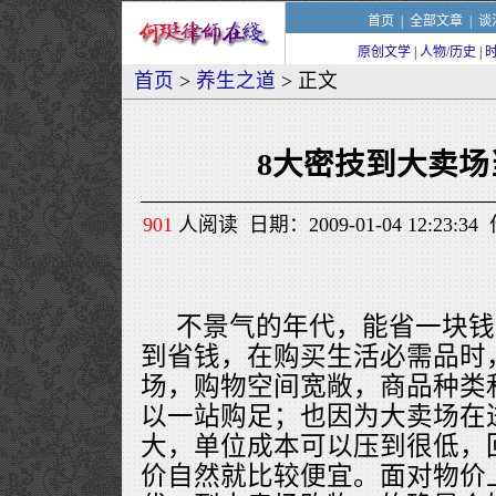
首页
|
全部文章
|
谈
原创文学
|
人物/历史
|
首页
>
养生之道
> 正文
8大密技到大卖场
901
人阅读 日期：2009-01-04 12:23
不景气的年代，能省一块钱
到省钱，在购买生活必需品时
场，购物空间宽敞，商品种类
以一站购足；也因为大卖场在
大，单位成本可以压到很低，
价自然就比较便宜。面对物价