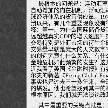
最根本的问题是：浮动汇率
自动增加的内在机制，浮动汇
球经济体系的货币供应量。19
溃以来，有几个重要现象没有
释：第一、为什么国际储备货
远超越真实GDP的增长速度
交易特别是外汇市场的衍生金
交易量早就是庞大的天文数字
的创造究竟有什么关系、有什
金融危机如此频繁的发生？这
近我看了英国《金融时报》有
尔夫的新著《Fixing Global 
事实也是过去三十多年来，全
的爆发。他也希望找到其中的
根本原因，我们就无法谈论改
其中最重要的关键点就是：