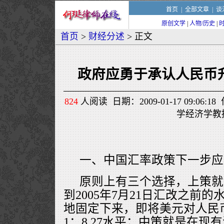
首页
|
全部文章
|
谈
原创文学
|
人物/历史
|
首页
>
财经分述
> 正文
政府应勇于承认人民币
824
人阅读 日期：2009-01-17 09:06
学经济学教
一、中国汇率政策下一步应
原则上有三个选择，上策就
到2005年7月21日汇改之前
地固定下来，即将美元对人民
1：8.27水平；中策就是在