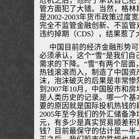
危机之后，他终于承认自己犯
管方面犯了大错。当然，格林
是2002-2003年货币政策过
完全不监管金融创新、不监管
违约掉期（CDS），结果惹了
中国目前的经济金融形势可
必须承认，这个“雪”是我们自
需求的下降。“雪”有两个层面
热钱滚滚而入，制造了中国资
沫，泡沫破灭的后果是非常惨烈
到2007年10月，中国股市和
是人类历史的记录。哪一个基
要的原因就是国际投机热钱的
2005年至今我们的外汇储备净
元，有多少是真实贸易顺差积
钱？目前最保守的估计是一半