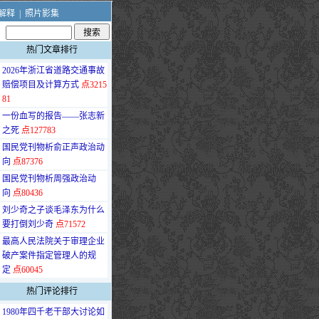
解释
|
照片影集
热门文章排行
·
2026年浙江省道路交通事故
赔偿项目及计算方式
点3215
81
·
一份血写的报告——张志新
之死
点127783
·
国民党刊物析俞正声政治动
向
点87376
·
国民党刊物析周强政治动
向
点80436
·
刘少奇之子谈毛泽东为什么
要打倒刘少奇
点71572
·
最高人民法院关于审理企业
破产案件指定管理人的规
定
点60045
热门评论排行
·
1980年四千老干部大讨论如