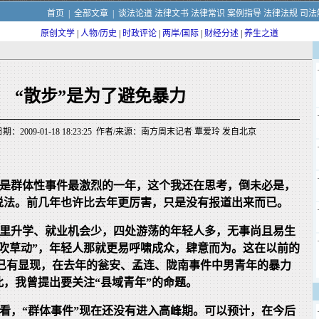
首页
|
全部文章
|
谈法论道
法律文书
法律常识
案例指导
法律法规
司法
原创文学
|
人物/历史
|
时政评论
|
两岸/国际
|
财经分述
|
养生之道
“散步”是为了避免暴力
：2009-01-18 18:23:25 作者/来源：南方周末记者 覃爱玲 发自北京
8年是群体性事件最激烈的一年，这个我还在思考，倒未必是，
说法。前几年也许比去年更厉害，只是没有报道出来而已。
城里升学、就业机会少，四处游荡的年轻人多，无事尚且易生
风吹草动”，年轻人那就更易呼啸成众，肆意而为。这在以前的
中已有显现，在去年的瓮安、孟连、陇南事件中男青年的暴力
，我曾提出要关注“县域青年”的命题。
来看，“群体事件”现在还没有进入高峰期。可以预计，在今后