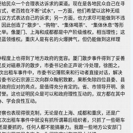
要给民众一个合理表达诉求的渠道。现在是各地民众自己在寻
方式，老百姓在不断“试水”，一方面，他们希望以这种无组
抗议方式表达自己的诉求；另一方面，也力求尽可能做到不违
此创造了“散步”、“购物”、“集体喝茶”、 “集体休息”等形
之举。像厦门、上海和成都都是中产阶级维权，相当理性；这
是蓝领维权。重庆人是有名的火爆脾气，但仍能做到这样理
种程度上也得到了地方政府的宽容。厦门散步事件得到了妥善
民反对磁悬浮的散步，市委书记俞正声说“冷处理，徐图之，
这次出租车事件中，市委书记薄熙来和行动者直接对话，解决
省委书记石宗源三次向群众鞠躬致歉，果断免除四位县委、县
是政府应对的亮点，是值得充分肯定的。省、市领导开明、亲
赞誉。这也证明民众是可以和政府理性互动的，双方都在其中
协、学会良性互动。
警察也表现得很克制，无论是在上海、成都和重庆，还是广
这次出租车事件中就没有抓所谓幕后组织者，只抓了一些砸车
人还是要抓的，任何人都不能搞暴力。我跟一些地方公安部门