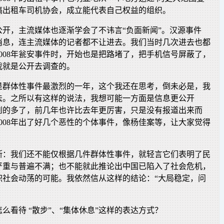
搞出租车司机协会，成立能代表自己权益的组织。
公开，主流媒体也逐渐学会了不讳言“负面新闻”。汉源事件
消息，连主流媒体的记者都不让进去。我们当时几次进去也都
008年瓮安事件时，开始也是把路堵了，把手机信号屏蔽了，
我就是公开去调查的。
年是群体性事件最激烈的一年，这个我还在思考，倒未必是，我
法。之所以有这样的说法，我想可能一方面是信息更公开
到的多了，前几年也许比去年更厉害，只是没有报道出来而
008年出了好几个恶性的个体事件，像杨佳案等，让大家觉得
。
断：我们还不能仅根据几件群体性事件，就轻言它们表明了民
严重与普遍不满；也不能就此推论出中国已陷入了社会危机，
积社会动荡的可能。我依然信从这样的结论：“大局稳定，问
么看待 “散步”、“集体休息”这样的表达方式？