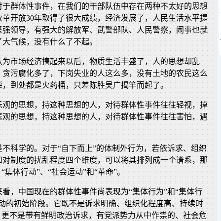
对于群体性事件，在我们的干部队伍中存在两种不太好的思想
改革开放30年取得了很大成绩，经济发展了，人民生活水平提
坚强领导，有强大的解放军、武警部队、人民警察，闹事也就
了大气候，没有什么了不起。
认为市场经济搞起来以后，物质生活丰盛了，人的思想却乱
，贪污腐化多了，下岗失业的人这么多，没有土地的农民这么
柴，到处都是火药桶，只差陈胜吴广揭竿而起了。
乐观的思想，持这种思想的人，对待群体性事件往往轻视，掉
悲观的思想，持这种思想的人，对待群体性事件往往害怕，遇
是不科学的。对于“自下而上”的体制外行为，若依诉求、组织
和对制度的扰乱程度四个维度，可以将其排列成一个谱系，那
“集体行动”、“社会运动”和“革命”。
看，中国现在的群体性事件尚表现为“集体行为”和“集体行
运动的初始阶段。它既不是诉求明确、组织化程度高、持续时
”；更不是带有鲜明政治诉求，有党派势力从中作祟的、社会危