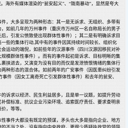
夜。海外有媒体渲染的“瓮安起义”、“陇南暴动”，显然是夸大
事件，大多呈现为两种形态：其一是无诉求、无组织、多带有
为，如前几年的万州事件（重庆市万州区一名自称局长的男子
夫后，引发公愤致使出现群体性事件）；其二是有明确诉求目
高一些的集体行动,其中有的事件因其持续时间较长、组织化
社会运动的端倪，如前些年的汉源事件（四川汉源因移民对补
大规模群体性事件）。而有的事件起初是诉求、目标明晰的集
人裹挟进去，又演变为没有目的而仅是发泄愤恨情绪的集体行
为两种形态的混合体。如前两年的广安事件（因医患纠纷引发
大竹事件（因女工离奇死亡引发群体性事件）和去年的瓮安、
件的诉求以经济、民生利益居多，且是单一议题，如提升劳动
民补偿标准、抗议企业污染环境、追索医疗责任、要求查明亲
涨价，等等。
体性事件大都没有既定的预谋，矛头也大多是指向企业、地方
府的不当之处，没有指向中央政府，更很少质疑执政党的领导