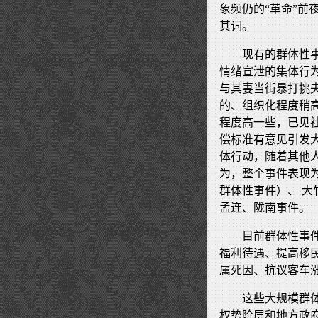
象频仍的“革命”前
其词。
现有的群体性
情绪宣泄的集体行
与其妻当街暴打挑
的、组织化程度稍
程度高一些，已见
偿标准有意见引发
体行动，随着其他
为，整个事件表现
群体性事件）、 
孟连、陇南事件。
目前群体性事
福利待遇、提高移
属死因、抗议客车
这些大规模群
权势阶层和地方政