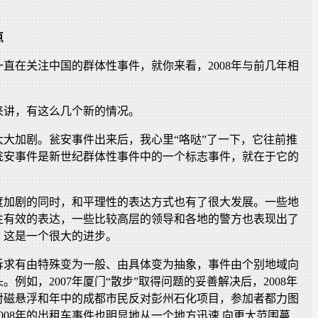
点
直在关注中国的群体性事件，就你来看，2008年与前几年相
？
来讲，有这么几个新的情况。
大大加剧。瓮安事件出来后，我心里“咯哒”了一下，它往前推
瓮安事件是新世纪群体性事件中的一个标志事件，就在于它的
。
度加剧的同时，和平理性的表达方式也有了很大发展。一些地
性有效的表达，一些比较高层的领导和各地的警方也表现出了
，这是一个很大的进步。
诉求有由特殊变为一般、由具体变为抽象，事件由个别地域向
。例如，2007年厦门“散步”取得问题的妥善解决后，2008年
对磁悬浮和年中的成都市民反对彭州石化项目，参加者都力图
008年的出租车事件也明显地从一个地方迅速 向更大范围蔓