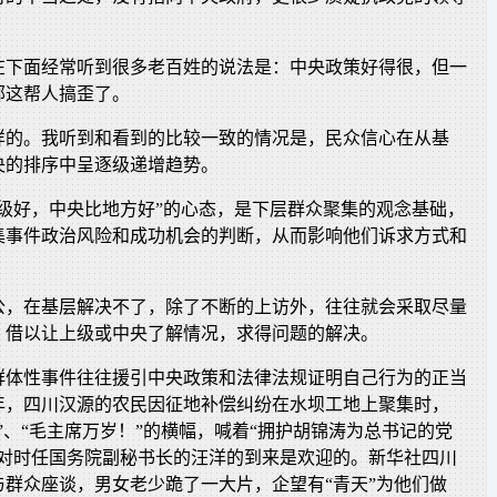
在下面经常听到很多老百姓的说法是：中央政策好得很，但一
部这帮人搞歪了。
样的。我听到和看到的比较一致的情况是，民众信心在从基
央的排序中呈逐级递增趋势。
下级好，中央比地方好”的心态，是下层群众聚集的观念基础，
集事件政治风险和成功机会的判断，从而影响他们诉求方式和
公，在基层解决不了，除了不断的上访外，往往就会采取尽量
，借以让上级或中央了解情况，求得问题的解决。
群体性事件往往援引中央政策和法律法规证明自己行为的正当
4年，四川汉源的农民因征地补偿纠纷在水坝工地上聚集时，
”、“毛主席万岁！”的横幅，喊着“拥护胡锦涛为总书记的党
们对时任国务院副秘书长的汪洋的到来是欢迎的。新华社四川
与群众座谈，男女老少跪了一大片，企望有“青天”为他们做