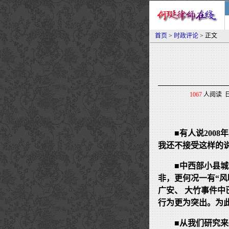
首页
>
时政评论
> 正文
1067
人阅读 日期
■有人说200
我还不接受这样的
■中西部小县
非，更何况一有“
广安、 大竹事件
行为更为突出。为此
■从我们研究