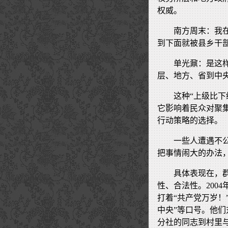
权威。
南方周末：我
到下面就被县乡干
单光鼐：是这
层、地方、省到中
这种“上级比
它影响着民众对聚
行动策略的选择。
一些人遭遇不
把事情闹大的办法
具体表现在，
性、合法性。200
打着“共产党万岁！
中央”等口号。他
分社的同志到村里