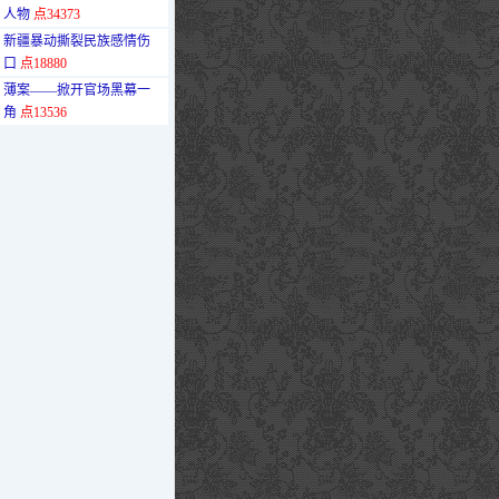
人物
点34373
·
新疆暴动撕裂民族感情伤
口
点18880
·
薄案——掀开官场黑幕一
角
点13536