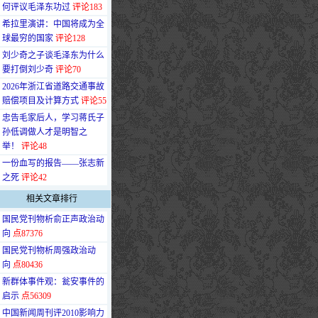
何评议毛泽东功过
评论183
·
希拉里演讲：中国将成为全
球最穷的国家
评论128
·
刘少奇之子谈毛泽东为什么
要打倒刘少奇
评论70
·
2026年浙江省道路交通事故
赔偿项目及计算方式
评论55
·
忠告毛家后人，学习蒋氏子
孙低调做人才是明智之
举！
评论48
·
一份血写的报告——张志新
之死
评论42
相关文章排行
·
国民党刊物析俞正声政治动
向
点87376
·
国民党刊物析周强政治动
向
点80436
·
新群体事件观：瓮安事件的
启示
点56309
·
中国新闻周刊评2010影响力