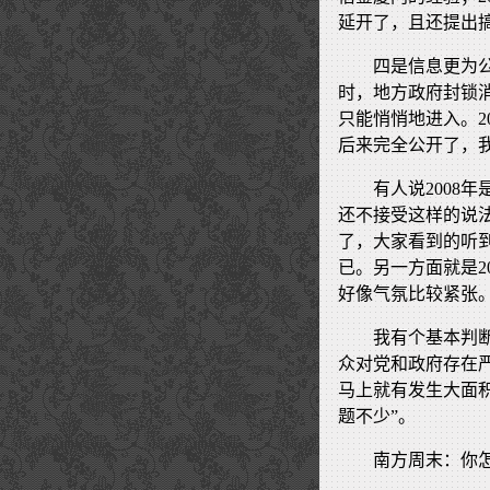
延开了，且还提出
四是信息更为
时，地方政府封锁
只能悄悄地进入。2
后来完全公开了，
有人说2008
还不接受这样的说
了，大家看到的听
已。另一方面就是2
好像气氛比较紧张
我有个基本判
众对党和政府存在
马上就有发生大面
题不少”。
南方周末：你怎