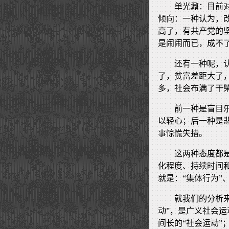
单光鼐：目前
倾向：一种认为，
高了，有共产党的
是闹闹而已，成不
还有一种呢，
了，贫富差距大了
多，社会布满了干
前一种是盲目
以轻心；后一种是
事惊慌失措。
这两种态度都
化程度、持续时间
就是：“集体行为”、
就我们的分析来
动”，是广义社会
间长的“社会运动