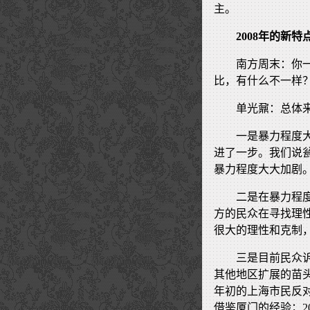
主。
2008年的新特
南方周末：你一
比，有什么不一样
单光鼐：总体
一是暴力程度
进了一步。我们说
暴力程度大大加剧
二是在暴力程
方的民众在寻找理
很大的理性和克制
三是目前民众
其他地区扩展的苗头
年初的上海市民反
借鉴厦门的经验；2