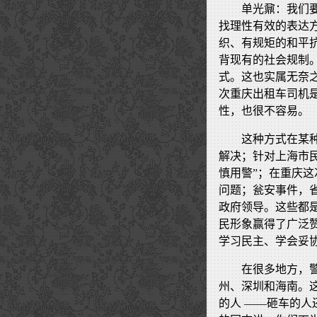
单光鼐：我们
找理性有效的表达
织、有规矩的和平
背现有的社会规制。因
式。这也实属无奈
次重庆出租车司机
性，也很不容易。
这种方式在某
解决；针对上海市
慎用警”；在重庆
问题；瓮安事件，
政府领导。这些都
民形象赢得了广泛
学习民主、学会妥
在很多地方，
州、深圳和海南。
的人 ——砸车的