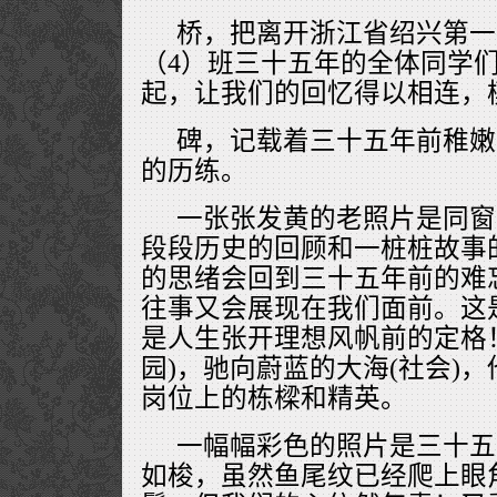
桥，把离开浙江省绍兴第一
（4）班三十五年的全体同学
起，让我们的回忆得以相连，
碑，记载着三十五年前稚嫩
的历练。
一张张发黄的老照片是同窗
段段历史的回顾和一桩桩故事
的思绪会回到三十五年前的难
往事又会展现在我们面前。这
是人生张开理想风帆前的定格
园)，驰向蔚蓝的大海(社会)
岗位上的栋樑和精英。
一幅幅彩色的照片是三十五
如梭，虽然鱼尾纹已经爬上眼