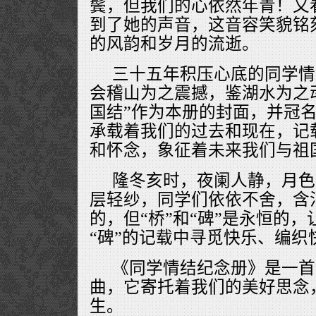
鬓，但我们的心依然年青！又
到了她的声音，这音容笑貌铭
的风韵和岁月的流逝。
三十五年积压心底的同学情
会稽山为之震撼，鉴湖水为之
国结”作为本册的封面，并冠名
承载着我们的过去和现在，记
和怀念，象征着未来我们与祖
隆冬亥时，夜阑人静，月色
层轻纱，同学们依依不舍，含
的，但“桥”和“碑”是永恒的，
“碑”的记载中寻觅快乐、编织
《同学情结纪念册》是一首
曲，它寄托着我们的美好思念
生。