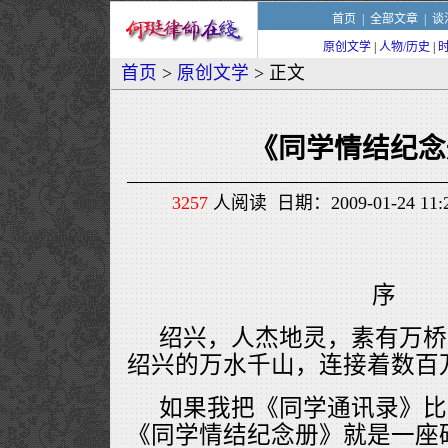
首页
|
全部文章
|
谈
原创文学
|
人物/历史
|
首页
>
原创文学
> 正文
《同学情结纪念
3257
人阅读 日期：2009-01-24 1
序 
绍兴，人杰地灵，素有万桥
绍兴的万水千山，连接着数百
如果我把《同学通讯录》比
《同学情结纪念册》就是一座