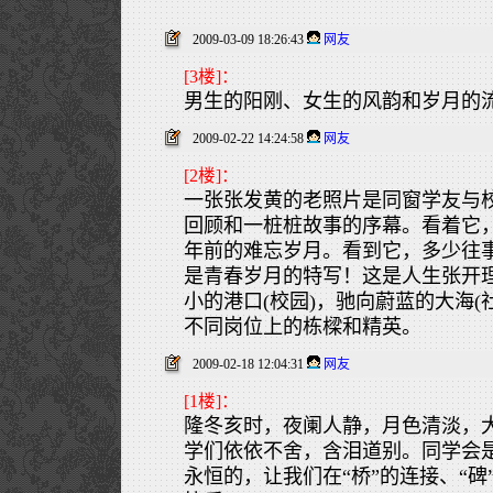
2009-03-09 18:26:43
网友
[3楼]：
男生的阳刚、女生的风韵和岁月的
2009-02-22 14:24:58
网友
[2楼]：
一张张发黄的老照片是同窗学友与
回顾和一桩桩故事的序幕。看着它
年前的难忘岁月。看到它，多少往
是青春岁月的特写！这是人生张开
小的港口(校园)，驰向蔚蓝的大海(
不同岗位上的栋樑和精英。
2009-02-18 12:04:31
网友
[1楼]：
隆冬亥时，夜阑人静，月色清淡，
学们依依不舍，含泪道别。同学会是
永恒的，让我们在“桥”的连接、“