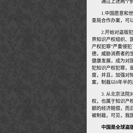
通过上述两个
1.中国愿意
查局合作办案，可
2.开始对盗
界知识产权组织、
产权犯罪”严重侵
德，威胁消费者的
健康发展，成为对
犯知识产权犯罪，
度，并且，加强对
案，制裁以6年半
3. 从北京法
权，也属于知识产
额的经济赔偿，而
被制裁，可见，我
中国是全球盗