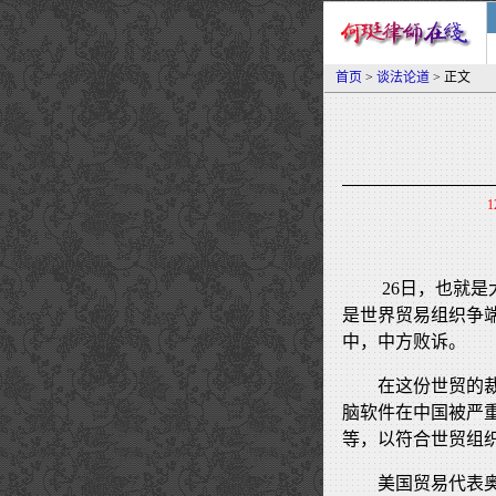
首页
>
谈法论道
> 正文
1
26日，也就是
是世界贸易组织争
中，中方败诉。
在这份世贸的
脑软件在中国被严
等，以符合世贸组
美国贸易代表