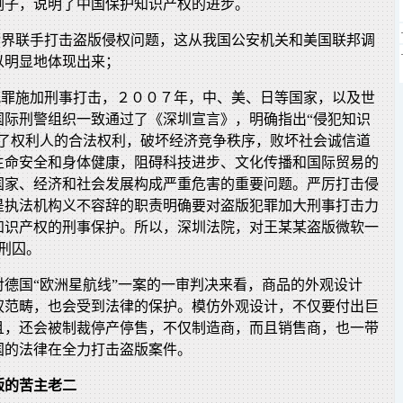
例子，说明了中国保护知识产权的进步。
和世界联手打击盗版侵权问题，这从我国公安机关和美国联邦调
以明显地体现出来；
版犯罪施加刑事打击，２００７年，中、美、日等国家，以及世
国际刑警组织一致通过了《深圳宣言》，明确指出“侵犯知识
犯了权利人的合法权利，破坏经济竞争秩序，败坏社会诚信道
生命安全和身体健康，阻碍科技进步、文化传播和国际贸易的
国家、经济和社会发展构成严重危害的重要问题。严厉打击侵
是执法机构义不容辞的职责明确要对盗版犯罪加大刑事打击力
知识产权的刑事保护。所以，深圳法院，对王某某盗版微软一
的刑囚。
院对德国“欧洲星航线”一案的一审判决来看，商品的外观设计
权范畴，也会受到法律的保护。模仿外观设计，不仅要付出巨
且，还会被制裁停产停售，不仅制造商，而且销售商，也一带
国的法律在全力打击盗版案件。
版的苦主老二