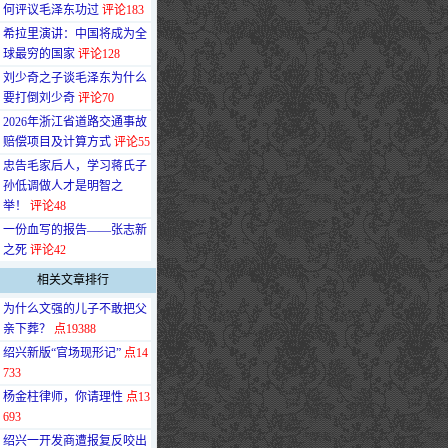
何评议毛泽东功过
评论183
·
希拉里演讲：中国将成为全
球最穷的国家
评论128
·
刘少奇之子谈毛泽东为什么
要打倒刘少奇
评论70
·
2026年浙江省道路交通事故
赔偿项目及计算方式
评论55
·
忠告毛家后人，学习蒋氏子
孙低调做人才是明智之
举！
评论48
·
一份血写的报告——张志新
之死
评论42
相关文章排行
·
为什么文强的儿子不敢把父
亲下葬？
点19388
·
绍兴新版“官场现形记”
点14
733
·
杨金柱律师，你请理性
点13
693
·
绍兴一开发商遭报复反咬出