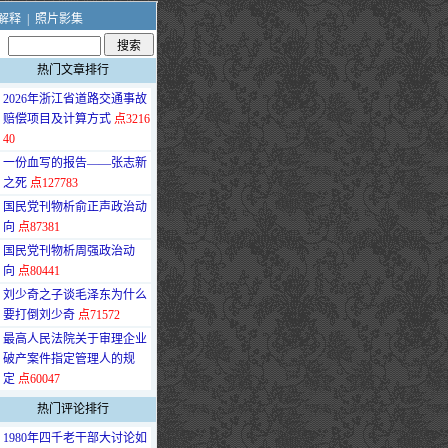
解释
|
照片影集
热门文章排行
·
2026年浙江省道路交通事故
赔偿项目及计算方式
点3216
40
·
一份血写的报告——张志新
之死
点127783
·
国民党刊物析俞正声政治动
向
点87381
·
国民党刊物析周强政治动
向
点80441
·
刘少奇之子谈毛泽东为什么
要打倒刘少奇
点71572
·
最高人民法院关于审理企业
破产案件指定管理人的规
定
点60047
热门评论排行
·
1980年四千老干部大讨论如