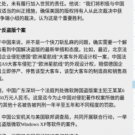
之处，未有履行加入世贸的责任。他说："我们将积极与中国
取适当的纠正措施，确保美国的版权持有人从此次裁决中获
贸争端小组的裁决，认为这是个重要胜利。
个反盗版个案
于中国来说，并不是一个快刀斩乱麻的问题，确实需要一个解
该看到中国解决盗版的最新举措和态度。比如，最近，北京法
国企业侵犯德国“欧洲星航线”大客车外观设计权一案，中国法
A9大客车侵犯了“欧洲星航线”的外观设计权，赔偿德国企
并且立即停产、停售该型大客车，该型大客车的制造商和销售商
裁。
例，中国广东深圳一个法庭判处微软跨国盗版案主犯王某某6
50万元人民币。这是迄今为止中国对侵犯著作权案所做的最
案的其他十名被告被判刑一年半至五年和不同程度的罚款。
，中国公安机关与美国联邦调查局，共同开展联合行动，一举
版微软Windows XP等软件的案件。