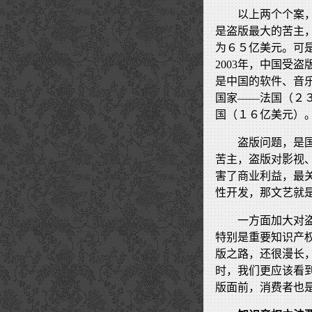
以上两个个案
是盗版最大的苦主
为６５亿美元。可
2003年，中国受
是中国的软件、音
国家——法国（２
国（１６亿美元）
盗版问题，是
苦主，盗版对影视
害了商业利益，最
性开发，那文艺就
一方面加大对
特别是重要知识产
版之路，还很漫长
时，我们更应该看
版面前，消费者也