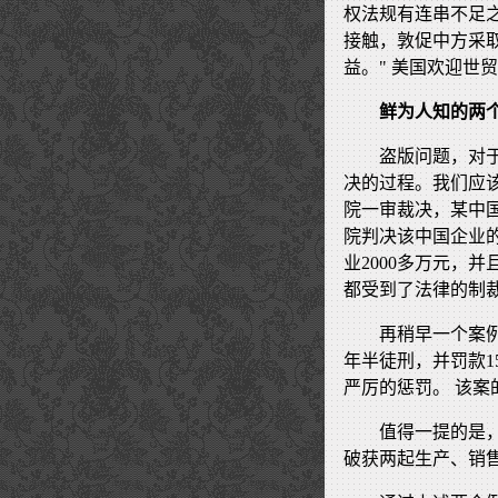
权法规有连串不足
接触，敦促中方采
益。" 美国欢迎世
鲜为人知的两
盗版问题，对
决的过程。我们应
院一审裁决，某中
院判决该中国企业的
业2000多万元，
都受到了法律的制
再稍早一个案
年半徒刑，并罚款1
严厉的惩罚。 该
值得一提的是
破获两起生产、销售盗