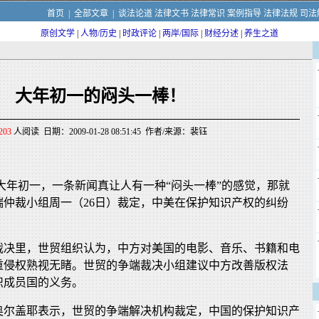
首页
|
全部文章
|
谈法论道
法律文书
法律常识
案例指导
法律法规
司法
原创文学
|
人物/历史
|
时政评论
|
两岸/国际
|
财经分述
|
养生之道
大年初一的闷头一棒！
203
人阅读 日期：2009-01-28 08:51:45 作者/来源：裴钰
大年初一，一条新闻真让人有一种“闷头一棒”的感觉，那就
端仲裁小组周一（26日）裁定，中美在保护知识产权的纠纷
裁决里，世贸组织认为，中方对美国的电影、音乐、书籍和电
重侵权熟视无睹。世贸的争端裁决小组建议中方改善版权法
织成员国的义务。
奥尔盖耶表示，世贸的争端解决机构裁定，中国的保护知识产