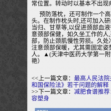
常位置。转动时以基本不出现
预防落枕，还可制作一个高
头。在制作枕头时,还可加入研
当归、甘草等,以促进颈部血
意颈部保健，如久坐工作的人
部，防止颈肌慢性劳损。久处
注意颈部保暖，尤其需固定姿
人。▲(天津中医药大学第一附
艳）
<<上一篇文章：
最高人民法院
和国保险法》若干问题的解释
>>下一篇文章：
减肥食谱推荐
容塑身