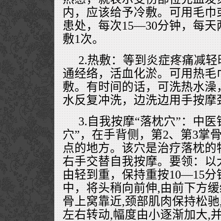
内，应该给予冷敷。可用毛巾
患处，每次15—30分钟，每
敷1次。
2.热敷：等到炎症疼痛减
通经络，活血化淤。可用热毛
敷。有时间的话，可洗热水澡
水反复冲洗，边洗边用手按摩
3.自我按摩“落枕穴”：中
穴”，在手背侧，第2、第3掌
点的地方。该穴是治疗落枕的
右手交替自我按摩。要领：以
由轻到重，保持重按10—15
中，将头稍向前伸,由前下方缓
骨上窝靠近,颈部肌肉保持松驰
左右转动,幅度由小逐渐加大,