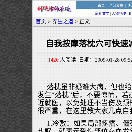
首页
|
全部文章
|
谈
原创文学
|
人物/历史
|
首页
>
养生之道
> 正文
自我按摩落枕穴可快速
1420
人阅读 日期：2009-01-28 09
落枕虽非疑难大病，但也给
发生“落枕”后，不要惊慌，若
近就医，以免处理不当伤及颈
很严重，在这里教大家几点自
1.冷敷：如果局部疼痛、僵
热感，就表示受伤部位充血发