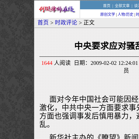
首页
|
全部文章
|
谈
原创文学
|
人物/历史
|
首页
>
时政评论
> 正文
中央要求应对骚
1644
人阅读 日期：2009-02-02 12:2
员
面对今年中国社会可能因经
激化，中共中央一方面要求事
方面也强调事发后慎用暴力，
乱。
新华社主办的《瞭望》新闻