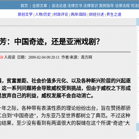
首页
|
全部文章
|
谈法论道
法律文书
法律常识
案例指导
法律法规
司法
原创文学
|
人物/历史
|
时政评论
|
两岸/国际
|
财经分述
|
养生之道
芳：中国奇迹，还是亚洲戏剧？
58
人阅读 日期：2009-02-04 09:20:11 作者/来源：南方网
展，贫富差距、社会价值多元化、以及各种新兴阶层的兴起逐
，这一系列问题将会导致威权受到挑战，但由于威权之下形成
易放弃自己的利益，威权发展不会自动消亡。
十年之际，各种带有表演性质的理论纷纷出台，旨在赞扬那骄
二白到“中国奇迹”，为东亚乃至世界都树立了典范。不过这种
的结果，至少没有看到有两道很大的裂缝在这个所谓“奇迹”大