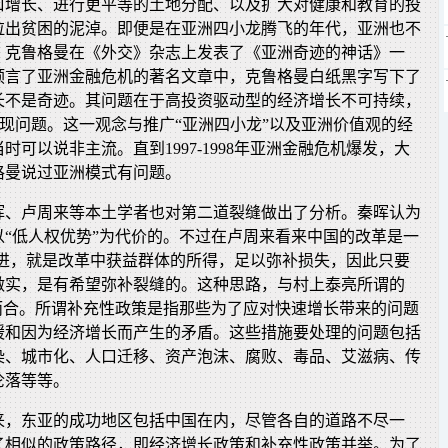
口增长、进行更平等的土地分配、以及扩大对健康和教育的投
拉出贫困的泥淖。即便是在亚洲四小龙腾飞的年代，亚洲也不
年，克鲁格曼在《外交》杂志上发表了《亚洲奇迹的神话》一
预言了亚洲金融危机的著名文章中，克鲁格曼白纸黑字写下了
长不是奇迹。其问题在于高投资驱动型的经济增长不可持续，
出现问题。这一观念与推广“亚洲四小龙”以及亚洲价值观的经
时可以说非主流。直到1997-1998年亚洲金融危机爆发，大
格曼说过亚洲模式有问题。
晖、卢周来等本土学者也对第二道裂缝做出了分析。秦晖认为
以“低人权优势”为代价的。不过在卢周来看来中国的改革是一
改进，就是改革中获益群体的所得，足以弥补损失，因此只要
做实，是有希望弥补裂缝的。这种思路，与村上泰亮所谓的
谋而合。所谓补充性政策是指那些为了应对快速增长带来的问题
缓和因为经济增长而产生的矛盾。这些措施要处理的问题包括
染、城市化、人口迁移、资产泡沫、腐败、毒品、艾滋病、传
沦落等等。
来，东亚的成功地区包括中国在内，尽管各自的道路不尽一
了相似的政策路径，即经济增长政策和补充性政策并举。为了