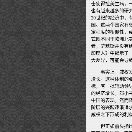
击使得拉美生病，
也有越来越多的研
20世纪的经济中
国。这两个国家有
定程度的相似性，
式既不同于欧洲北
看，萨默斯并没有
印度人》中揭示了
大差异，可能会导
事实上，威权
增长。这种体制的
标，有一批辅助领
的经济增长。邓小
中国的表现。然而
阶层的兴起逐渐追
威权之下形成的利
但正如前头指