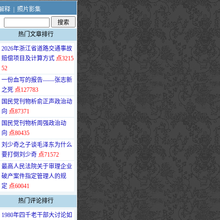
解释
|
照片影集
热门文章排行
·
2026年浙江省道路交通事故
赔偿项目及计算方式
点3215
52
·
一份血写的报告——张志新
之死
点127783
·
国民党刊物析俞正声政治动
向
点87371
·
国民党刊物析周强政治动
向
点80435
·
刘少奇之子谈毛泽东为什么
要打倒刘少奇
点71572
·
最高人民法院关于审理企业
破产案件指定管理人的规
定
点60041
热门评论排行
·
1980年四千老干部大讨论如