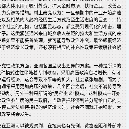
国都大体采用了吸引外资、扩大金融市场、扶持企业、改善基
人力资源等措施。村上泰亮认为：一旦预期中的产业开始高速
业以及相关的人必将经历生活方式乃至生活态度的巨变……特
整个社会的结构，包括国民心态，都会受到现代化的冲击，埋
种子。这类紧张通常来自城乡收入差距的拉大和生活方式的差
关系如果不能妥善处理，就可能导致政治冲突，最终颠覆经济
应于经济增长政策，还必须有相应的补充性政策来缓解社会紧
补充性政策方面，亚洲各国呈现出迥异的方案。一种是所谓的
，这种模式往往伴随着专制政府，采用高压政策启动增长，有可
来运行经济，这会导致不平等的扩大，社会紧张加剧。而为了
府通常采用更加高压的政策，几个回合之后，社会不满将导致
发动乱。另外一种是所谓的“民粹主义”模式，这种模式一开始
大政治参与度的民主政府，当政者把经济利益分配给自己的支
种模式无法维持持续的经济增长时，社会不满就开始积累，大
事政变将会发生。
仅在亚洲可以被观察到，在拉美也有先例。贫富差距和外部冲