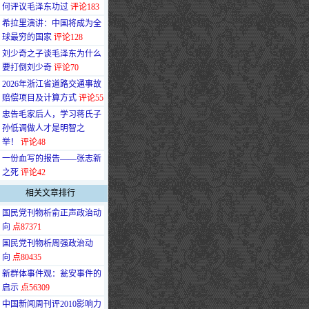
何评议毛泽东功过
评论183
·
希拉里演讲：中国将成为全
球最穷的国家
评论128
·
刘少奇之子谈毛泽东为什么
要打倒刘少奇
评论70
·
2026年浙江省道路交通事故
赔偿项目及计算方式
评论55
·
忠告毛家后人，学习蒋氏子
孙低调做人才是明智之
举！
评论48
·
一份血写的报告——张志新
之死
评论42
相关文章排行
·
国民党刊物析俞正声政治动
向
点87371
·
国民党刊物析周强政治动
向
点80435
·
新群体事件观：瓮安事件的
启示
点56309
·
中国新闻周刊评2010影响力