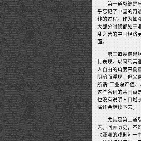
第一道裂缝是
乎忘记了中国的奇
线的过程。作为如今
大部分时候都处于
乱之苦的中国经济
面。
第二道裂缝是
其表现。以阿马蒂
人自由的角度来衡
阴暗面浮现，但又
所谓“工业总产值
这些名词的共同点
也没有说明人口增
演还会继续下去。
尤其是第二道
去。回顾历史，不难
《亚洲的戏剧》一