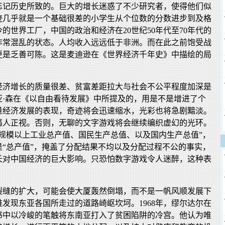
忘记历史所致的。巨大的增长迷惑了不少研究者，使得他们似
迹几乎就是一个基础很差的小学生从个位数的分数进步到及格
的世界工厂，中国的政治和经济在20世纪50年代至70年代的
非常混乱的状态。人均收入远远低于非洲。而在此之前饱受战
更是乏善可陈。这是麦迪逊在《世界经济千年史》中描绘的局
经济增长的质量很差、贫富差距拉大与社会不公平程度加深是
亚·森在《以自由看待发展》中所提及的，用是不是增进了个
量经济发展的表现，奇迹将会迅速缩水，光彩也将急剧黯淡。
逼人正视。否则，无聊的文字游戏将会继续编织虚幻的光环。
、规模以上工业总产值、国民生产总值、以及国内生产总值”，
是“总产值”，掩盖了分配结果不均以及分配过程不公的事实，
长对中国经济的巨大影响。只恐怕数字游戏令人迷醉，这种表
裂缝的扩大，可能会使大厦轰然倒塌，而不是一帆风顺发展下
发现东亚各国所走过的道路崎岖坎坷。1968年，缪尔达尔在
书中以冷峻的笔触将东南亚打入了贫困陷阱的冷宫。他认为唯