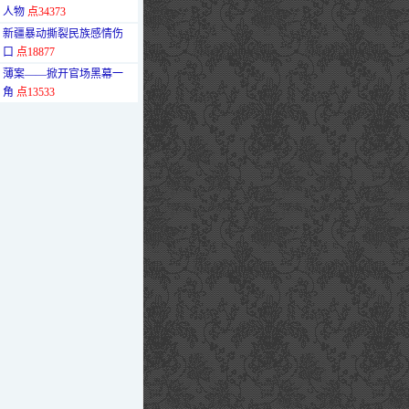
人物
点34373
·
新疆暴动撕裂民族感情伤
口
点18877
·
薄案——掀开官场黑幕一
角
点13533