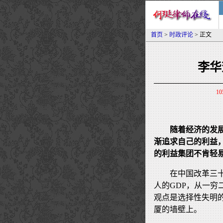
首页
>
时政评论
> 正文
李华
10
随着经济的发
渐追求自己的利益
的利益集团不肯轻
在中国改革三
人的GDP，从一穷
观点是选择性失明
厦的墙壁上。