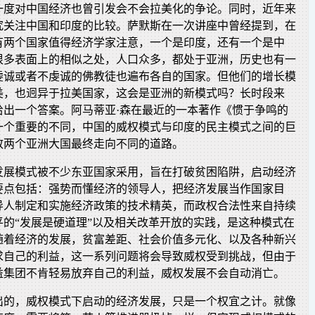
一度对中国经济也曾引发会不会拉美化的争论。同时，近年来
究关注中国和印度的比较。萨默斯在一次讲座中曾经提到，在
，有两个国家值得经济学家注意，一个是印度，还有一个是中
很多表面上的相似之处，人口众多，都处于亚洲，历史也有一
虔诚或者不虔诚的佛教徒也遍布各自的国家。但他们的增长模
美，也迥异于拉美国家，这会是亚洲的新模式吗？长时段来
给出一个答案。阿马蒂亚·森在最近的一本著作《惯于争鸣的
一个重要的不同，中国的威权模式与印度的民主模式之间的巨
致两个亚洲大国最终走向不同的道路。
发展模式被不少东亚国家采用，旨在打破贫困陷阱，启动经济
要点包括：强势而懂经济的领导人，把经济发展当作国家目
导人制定和实施经济政策的技术精英，而政权合法性来自持续
平的“发展是硬道理”以及相关改革开放的实践，是这种模式在
随着经济的发展，贫富差距、社会价值多元化、以及各种新兴
求自己的利益，这一系列问题将会导致威权受到挑战，但由于
益集团不肯轻易放弃自己的利益，威权发展不会自动消亡。
出的，威权模式下启动的经济发展，只是一个权宜之计。就像