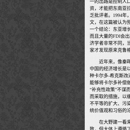
一的出路是控制人
资，才能把东南亚
乏批评者。1994
文，在这篇被认为
一个结论：东亚增
而且大量的FDI会
济学者非常不同，当
家才发现原来克鲁
近年来，像秦
中国的经济增长是
种卡尔多-希克斯
能够将卡尔多补偿
“补充性政策”不
而采取的措施，以
不平等的扩大、污
统价值观和习俗的
在大野建一看
致，但大体上遵循