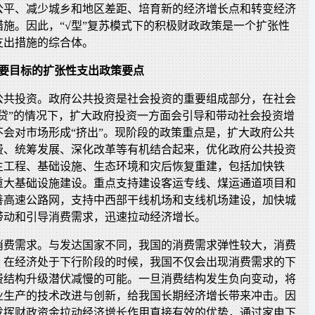
公平、减少城乡和地区差距、培育新的经济增长点和转变经济
施。因此，“√型”复苏模式下的积极财政政策是一个扩张性
支出措施的综合体。
主要目标的扩张性支出政策要点
公共投资。政府公共投资是社会投资的重要组成部分，在社会
惜贷”的情况下，扩大政府投资一方面会引导和带动社会投资增
不会对市场形成“挤出”。现阶段的政策重点是，扩大政府公共
费、统筹发展、深化改革等有机结合起来，优化政府公共投资
生工程、基础设施、生态环境和灾后恢复重建，包括加快铁
重大基础设施建设。重点支持建设客运专线、煤运通道项目和
善高速公路网，支持中西部干线机场和支线机场建设，加快城
带动和引导消费需求，迅速拉动经济增长。
消费需求。与发达国家不同，我国的消费需求弹性较大，消费
。在经济处于下行阶段的时候，我国不仅会出现消费需求的下
费结构升级潜伏减慢的可能。一旦消费结构发生负向变动，将
业生产的技术改进与创新，给我国长期经济增长带来冲击。因
发挥财政资金拉动经济增长作用直接有效的优势，通过家电下