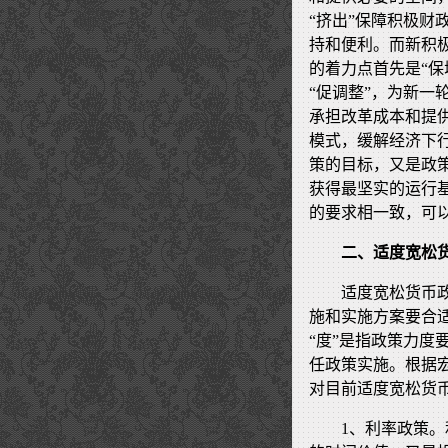
“挤出”保障积极
持和便利。而新积
的着力点首先是“保
“促调整”，为新一
承担改革成本和提
模式，缓解经济下
策的目标，又是政
获得最坚实的运行
的要求相一致，可
二、适度宽松
适度宽松货币政
施和实施方案要合
“度”是指政策力
任政策实施。根据
对目前适度宽松货币
1、利率政策