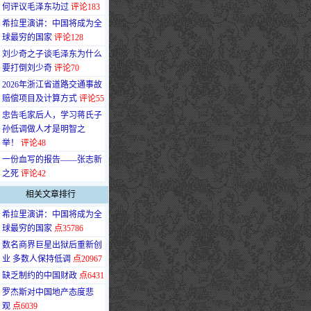
何评议毛泽东功过
评论183
·
希拉里演讲：中国将成为全
球最穷的国家
评论128
·
刘少奇之子谈毛泽东为什么
要打倒刘少奇
评论70
·
2026年浙江省道路交通事故
赔偿项目及计算方式
评论55
·
忠告毛家后人，学习蒋氏子
孙低调做人才是明智之
举！
评论48
·
一份血写的报告——张志新
之死
评论42
相关文章排行
·
希拉里演讲：中国将成为全
球最穷的国家
点35786
·
数名商界巨星出狱后重新创
业 多数人保持低调
点20967
·
缺乏制约的中国财政
点6431
·
罗杰斯对中国地产态度悲
观
点6039