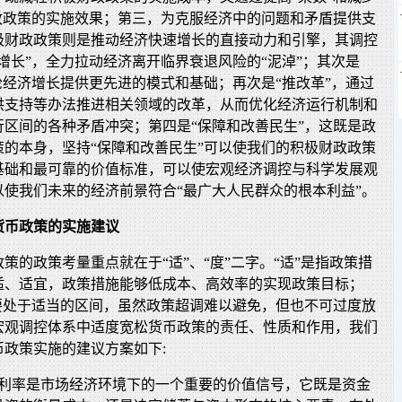
财政政策的实施效果；第三，为克服经济中的问题和矛盾提供支
极财政政策则是推动经济快速增长的直接动力和引擎，其调控
增长”，全力拉动经济离开临界衰退风险的“泥淖”；其次是
轮经济增长提供更先进的模式和基础；再次是“推改革”，通过
供支持等办法推进相关领域的改革，从而优化经济运行机制和
行区间的各种矛盾冲突；第四是“保障和改善民生”，这既是政
策的本身，坚持“保障和改善民生”可以使我们的积极财政政策
基础和最可靠的价值标准，可以使宏观经济调控与科学发展观
以使我们未来的经济前景符合“最广大人民群众的根本利益”。
货币政策的实施建议
策的政策考量重点就在于“适”、“度”二字。“适”是指政策措
适、适宜，政策措施能够低成本、高效率的实现政策目标；
度要处于适当的区间，虽然政策超调难以避免，但也不可过度放
宏观调控体系中适度宽松货币政策的责任、性质和作用，我们
政策实施的建议方案如下:
。利率是市场经济环境下的一个重要的价值信号，它既是资金