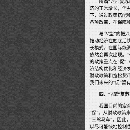
所谓“√型”复
济的正常增长，但
下，通过政策搭配
各项改革，在保障
与“V型”的
推动经济在触底后
长模式，在国际能源
依然会再次出现。“
的政策重点在“促
济结构优化和经济
财政政策和宽松货币
我们未来的“促”留
四、“√型”复
我国目前的宏观
“保”。从财政政策
“三驾马车”，因
以尽可能快地控制