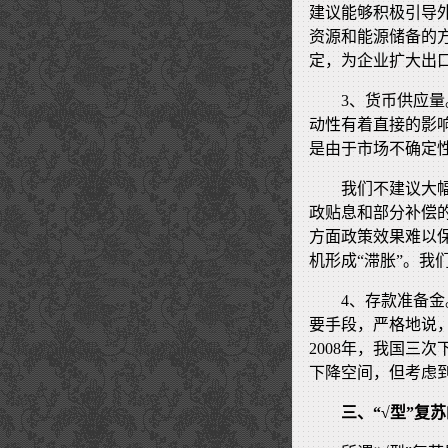
建议能够积极引导外
资源和能源储备的
定，为企业扩大出
3、货币供应
动性有着直接的影
是由于市场不确定
我们不建议大
政贴息和部分补偿
方面政策效果难以
机形成“滞胀”。我
4、存款准备
要手段，严格地说
2008年，我国三
下降空间，但考虑
三、“√型”复