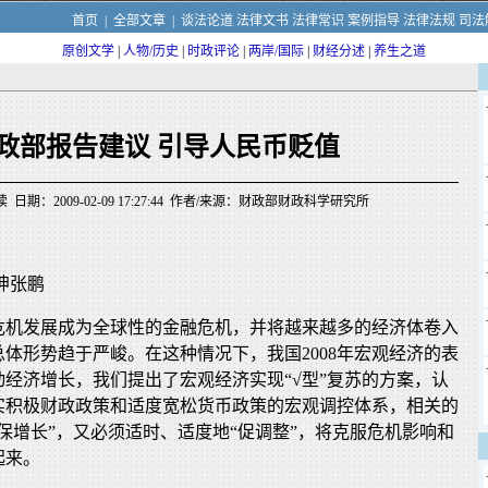
首页
|
全部文章
|
谈法论道
法律文书
法律常识
案例指导
法律法规
司法
原创文学
|
人物/历史
|
时政评论
|
两岸/国际
|
财经分述
|
养生之道
政部报告建议 引导人民币贬值
 日期：2009-02-09 17:27:44 作者/来源：财政部财政科学研究所
坤张鹏
贷危机发展成为全球性的金融危机，并将越来越多的经济体卷入
体形势趋于严峻。在这种情况下，我国2008年宏观经济的表
经济增长，我们提出了宏观经济实现“√型”复苏的方案，认
实积极财政政策和适度宽松货币政策的宏观调控体系，相关的
保增长”，又必须适时、适度地“促调整”，将克服危机影响和
起来。