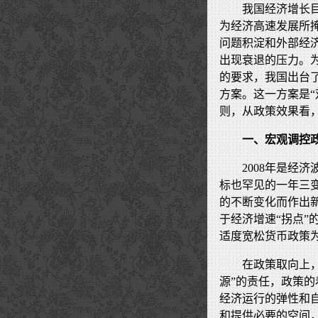
我国经济增长
为经济高速发展所
问题积淀和外部经
出现衰退的压力。为
的要求，我国出台
方案。这一方案是
则，从政策效果看，
一、宏观调控
2008年是经
标也罕见的一年三变
的不断变化而作出新
于经济增速“拐点”
适度宽松货币政策
在政策取向上
源”的责任，政策的
经济运行的弹性和
和提供必要的空间