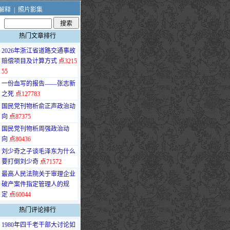
解释
|
照片影集
热门文章排行
·
2026年浙江省道路交通事故
赔偿项目及计算方式
点3215
55
·
一份血写的报告——张志新
之死
点127783
·
国民党刊物析俞正声政治动
向
点87375
·
国民党刊物析周强政治动
向
点80436
·
刘少奇之子谈毛泽东为什么
要打倒刘少奇
点71572
·
最高人民法院关于审理企业
破产案件指定管理人的规
定
点60044
热门评论排行
·
1980年四千老干部大讨论如