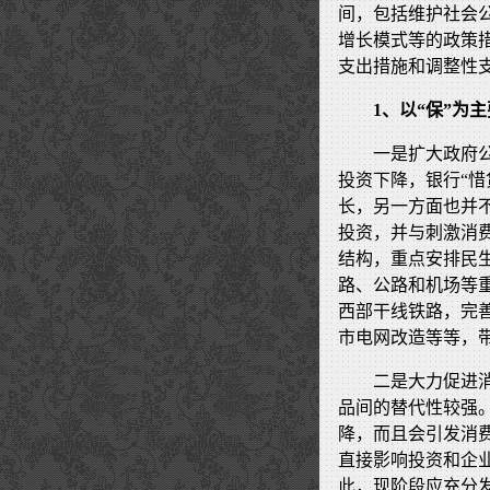
间，包括维护社会
增长模式等的政策措
支出措施和调整性
1、以“保”为
一是扩大政府
投资下降，银行“
长，另一方面也并
投资，并与刺激消
结构，重点安排民
路、公路和机场等
西部干线铁路，完
市电网改造等等，
二是大力促进
品间的替代性较强
降，而且会引发消
直接影响投资和企
此，现阶段应充分