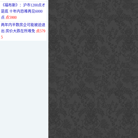
·
《福布斯》：沪市1200点才
是底 十年内恐难再见6000
点
点5900
·
两年内半数房企可能被迫退
出 房价大跌在所难免
点579
5