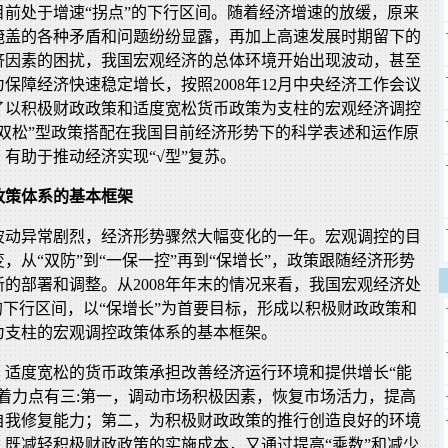
目前处于增速“拐点”的下行区间。随着经济增速的放缓，原来
掩盖的各种矛盾和问题纷纷显露，再加上高速发展时期留下的
济因素的困扰，我国宏观经济的总体环境开始出现波动，甚至
保障经济快速稳定增长，按照2008年12月中央经济工作会议
了以积极财政政策和适度宽松货币政策为支柱的宏观经济调控
“双松”型政策搭配在我国目前经济形势下的科学表述和运作原
有助于推动经济实现“√型”复苏。
政策体系的基本框架
济波动异常剧烈，经济形势骤然大幅变化的一年。宏观调控的目
，从“双防”到“一保一控”再到“保增长”，政策跟随经济形势
的部署和调整。从2008年年末的情况来看，我国宏观经济处
的下行区间，以“保增长”为首要目标，形成以积极财政政策和
为支柱的宏观调控政策体系的基本框架。
，适度宽松的货币政策承担改善经济运行环境和提供增长“能
着力点有三:第一，调动市场积极因素，恢复市场活力，提高
自我修复能力；第二，为积极财政政策的推行创造良好的环境
，既减轻积极财政政策的实施成本，又通过提高“乘数”和减少