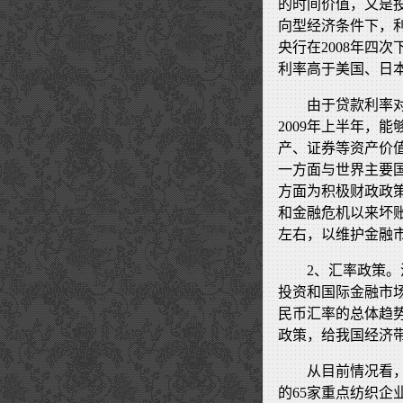
的时间价值，又是
向型经济条件下，
央行在2008年四次
利率高于美国、日
由于贷款利率
2009年上半年，
产、证券等资产价
一方面与世界主要
方面为积极财政政
和金融危机以来坏
左右，以维护金融
2、汇率政策
投资和国际金融市场
民币汇率的总体趋
政策，给我国经济
从目前情况看，
的65家重点纺织