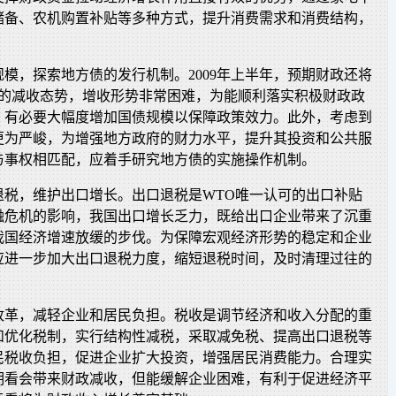
储备、农机购置补贴等多种方式，提升消费需求和消费结构，
模，探索地方债的发行机制。2009年上半年，预期财政还将
以来的减收态势，增收形势非常困难，为能顺利落实积极财政政
，有必要大幅度增加国债规模以保障政策效力。此外，考虑到
更为严峻，为增强地方政府的财力水平，提升其投资和公共服
与事权相匹配，应着手研究地方债的实施操作机制。
退税，维护出口增长。出口退税是WTO唯一认可的出口补贴
融危机的影响，我国出口增长乏力，既给出口企业带来了沉重
我国经济增速放缓的步伐。为保障宏观经济形势的稳定和企业
应进一步加大出口退税力度，缩短退税时间，及时清理过往的
改革，减轻企业和居民负担。税收是调节经济和收入分配的重
和优化税制，实行结构性减税，采取减免税、提高出口退税等
民税收负担，促进企业扩大投资，增强居民消费能力。合理实
期看会带来财政减收，但能缓解企业困难，有利于促进经济平