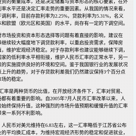
投资的衡量成本，还是决定储蓄与资本形态的核心要素，在外
利率水平还是决定汇率走势的重要因素。从我国的情况来看，
下调利率，目前存款利率为2.25%，贷款利率为5.31%，名义
本和欧盟（欧元区和英国）的水平，尚存有一定的下调空间。
对市场投资和资本形态选择等问题有着直接的影响，建议在
能够继续较大幅度地下调贷款利率，以重启投资需求，保障房
值，维护宏观经济稳定。对于存款利率也建议能够继续下调，
国家的低利率水平相衔接，维护人民币汇率的正常水平，另一
策的实施提供良好的环境和空间。鉴于我国银行业的发展状况
账上升的趋势，对于存贷款利差我们仍然建议保持3个百分点
市场的稳定。
。汇率是两种货币的比值，在开放经济条件下，汇率对贸易、
都有着重要的影响。自2005年7月人民币汇率改革以来，人
势始终保持升值，这种强烈的市场升值预期和缓慢升值的汇率
带来一系列不利影响。
人民币对美元维持在6.83左右，这一汇率略低于江苏省公布
企业的平均换汇成本，为维持宏观经济形势的稳定和促进就业，