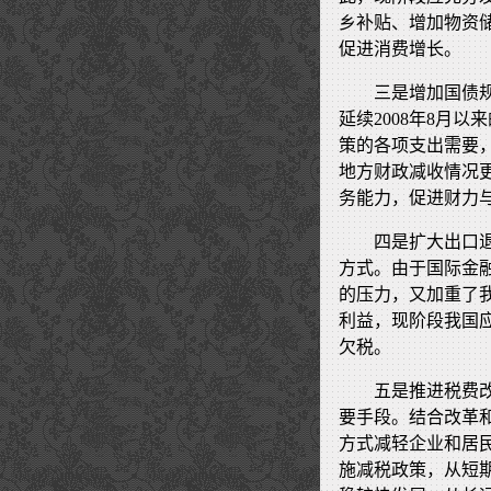
乡补贴、增加物资
促进消费增长。
三是增加国债规
延续2008年8月
策的各项支出需要
地方财政减收情况
务能力，促进财力
四是扩大出口
方式。由于国际金
的压力，又加重了
利益，现阶段我国
欠税。
五是推进税费
要手段。结合改革
方式减轻企业和居
施减税政策，从短