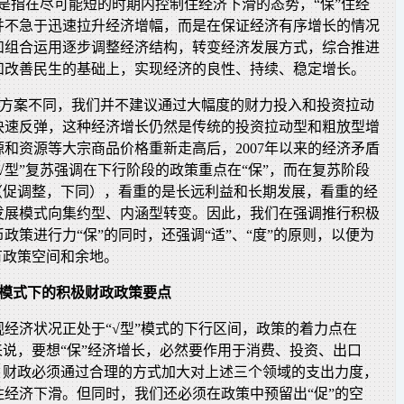
苏是指在尽可能短的时期内控制住经济下滑的态势，“保”住经
并不急于迅速拉升经济增幅，而是在保证经济有序增长的情况
和组合运用逐步调整经济结构，转变经济发展方式，综合推进
和改善民生的基础上，实现经济的良性、持续、稳定增长。
振兴方案不同，我们并不建议通过大幅度的财力投入和投资拉动
快速反弹，这种经济增长仍然是传统的投资拉动型和粗放型增
和资源等大宗商品价格重新走高后，2007年以来的经济矛盾
√型”复苏强调在下行阶段的政策重点在“保”，而在复苏阶段
”（促调整，下同），看重的是长远利益和长期发展，看重的经
发展模式向集约型、内涵型转变。因此，我们在强调推行积极
政策进行力“保”的同时，还强调“适”、“度”的原则，以便为
有政策空间和余地。
苏模式下的积极财政政策要点
经济状况正处于“√型”模式的下行区间，政策的着力点在
来说，要想“保”经济增长，必然要作用于消费、投资、出口
此，财政必须通过合理的方式加大对上述三个领域的支出力度，
住经济下滑。但同时，我们还必须在政策中预留出“促”的空