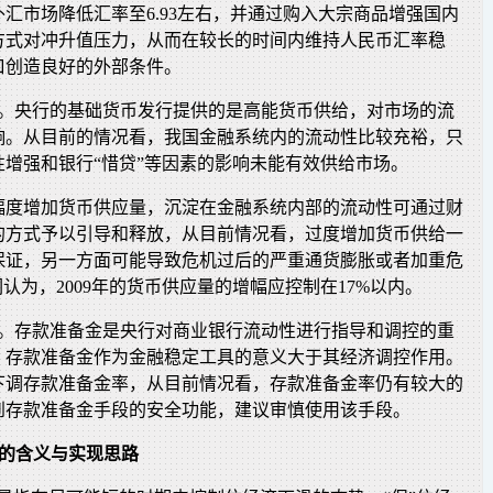
汇市场降低汇率至6.93左右，并通过购入大宗商品增强国内
方式对冲升值压力，从而在较长的时间内维持人民币汇率稳
口创造良好的外部条件。
量。央行的基础货币发行提供的是高能货币供给，对市场的流
响。从目前的情况看，我国金融系统内的流动性比较充裕，只
性增强和银行“惜贷”等因素的影响未能有效供给市场。
幅度增加货币供应量，沉淀在金融系统内部的流动性可通过财
的方式予以引导和释放，从目前情况看，过度增加货币供给一
保证，另一方面可能导致危机过后的严重通货膨胀或者加重危
们认为，2009年的货币供应量的增幅应控制在17%以内。
金。存款准备金是央行对商业银行流动性进行指导和调控的重
，存款准备金作为金融稳定工具的意义大于其经济调控作用。
次下调存款准备金率，从目前情况看，存款准备金率仍有较大的
到存款准备金手段的安全功能，建议审慎使用该手段。
苏的含义与实现思路