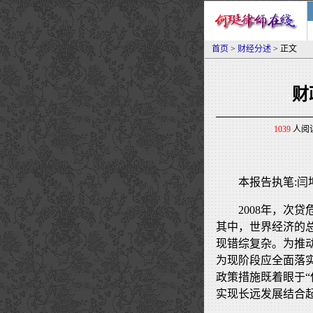
首页
>
财经分述
> 正文
财
1039
人阅读
本报告执笔:闫
2008年，次
其中，世界经济的总
现错综复杂。为推动
为现阶段应全面落
政策措施既着眼于“
实现长远发展结合