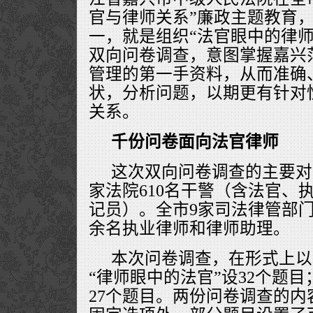
官与律师关系”廉政主题教育
一，就是组织“法官眼中的律师
双向问卷调查，意图掌握嘉兴
管理的第一手资料，从而准确
状，分析问题，以期更有针对
关系。
千份问卷面向法官律师
这次双向问卷调查的主要对
家法院610名干警（含法官、
记员）。全市9家司法律管部门的
余名执业律师和律师助理。
本次问卷调查，在形式上以
“律师眼中的法官”设32个题目
27个题目。两份问卷调查的