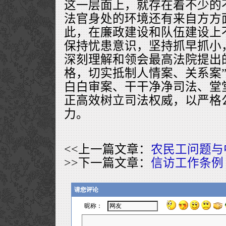
这一层面上，就存在着不少的
法官身处的环境还有来自方方
此，在廉政建设和队伍建设上
保持忧患意识，坚持抓早抓小
深刻理解和领会最高法院提出
格，切实抵制人情案、关系案
白白审案、干干净净司法、堂
正高效树立司法权威，以严格
力。
<<上一篇文章：
农民工问题与
>>下一篇文章：
信访工作条例