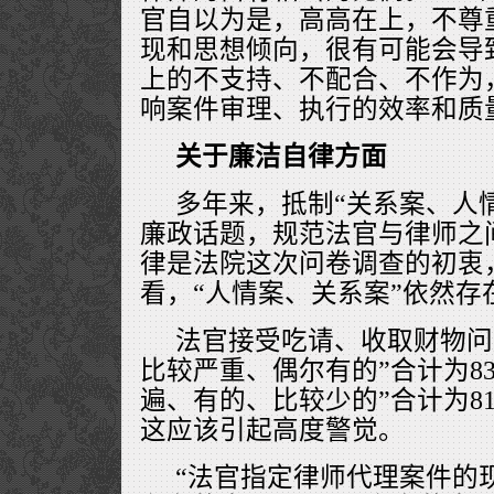
官自以为是，高高在上，不尊
现和思想倾向，很有可能会导
上的不支持、不配合、不作为
响案件审理、执行的效率和质
关于廉洁自律方面
多年来，抵制“关系案、人
廉政话题，规范法官与律师之
律是法院这次问卷调查的初衷
看，“人情案、关系案”依然存
法官接受吃请、收取财物问
比较严重、偶尔有的”合计为83
遍、有的、比较少的”合计为81
这应该引起高度警觉。
“法官指定律师代理案件的