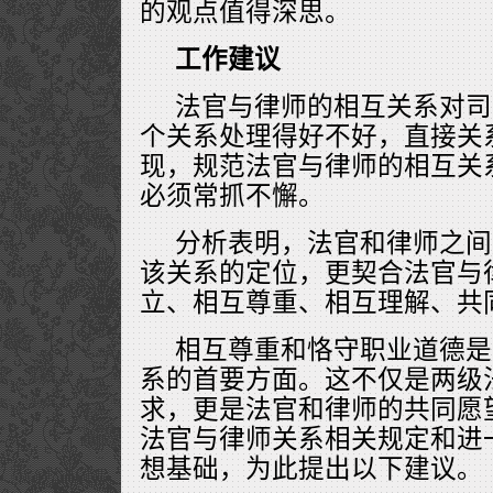
的观点值得深思。
工作建议
法官与律师的相互关系对司
个关系处理得好不好，直接关
现，规范法官与律师的相互关
必须常抓不懈。
分析表明，法官和律师之间
该关系的定位，更契合法官与
立、相互尊重、相互理解、共
相互尊重和恪守职业道德是
系的首要方面。这不仅是两级
求，更是法官和律师的共同愿
法官与律师关系相关规定和进
想基础，为此提出以下建议。