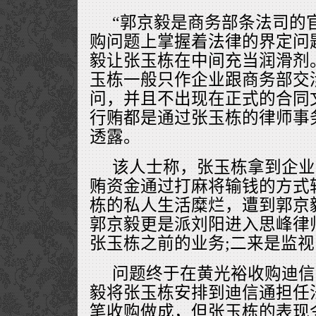
“郭京毅是商务部条法司的
购问题上掌握着法律的界定问
毅让张玉栋在中间充当润滑剂
玉栋一般只作企业跟商务部交
问，并且不出现在正式的合同
行贿都是通过张玉栋的律师事
透露。
该人士称，张玉栋拿到企业
贿资金通过打麻将输钱的方式
栋的私人生活糜烂，遭到郭京
郭京毅更是派刘阳进入思峰律
张玉栋之前的业务;二来是监
问题终于在黄光裕收购迪信
毅将张玉栋安排到迪信通担任
笔收购做成，但张玉栋的表现