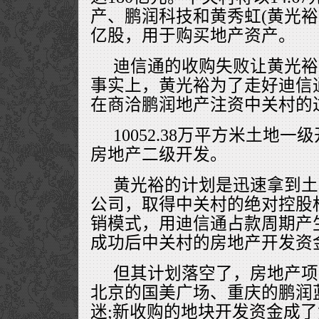
产、鹏润科技和黄秀虹(黄光裕的
亿股，用于购买地产资产。
迪信通的收购失败让黄光裕
事实上，黄光裕为了走好迪信
在商洽鹏润地产注资中关村的
10052.38万平方米土地一
房地产二级开发。
黄光裕的计划是迅速拿到土
公司，取得中关村的绝对控股
销模式，用迪信通占款周期产
成功后中关村的房地产开发资
但其计划落空了，房地产项
北京的国美广场、重庆的鹏润
迷;新收购的地块开发资金成