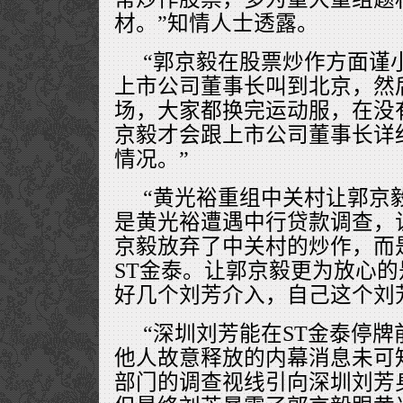
材。”知情人士透露。
“郭京毅在股票炒作方面谨
上市公司董事长叫到北京，然
场，大家都换完运动服，在没
京毅才会跟上市公司董事长详
情况。”
“黄光裕重组中关村让郭京
是黄光裕遭遇中行贷款调查，
京毅放弃了中关村的炒作，而
ST金泰。让郭京毅更为放心的
好几个刘芳介入，自己这个刘
“深圳刘芳能在ST金泰停
他人故意释放的内幕消息未可
部门的调查视线引向深圳刘芳