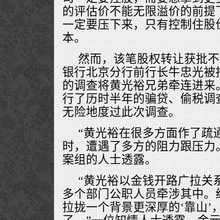
的评估价不能无限溢价的前提
一定要压下来，只有控制住股
本。
然而，该笔股权转让获批不久
银行北京分行前行长牛忠光被
的调查将黄光裕兄弟牵连进来
行了历时半年的骗贷、偷税调
无险地度过此次调查。
“黄光裕在很多方面作了疏
时，遭遇了多方的阻力跟压力
案组的人士透露。
“黄光裕以金钱开路广拉关
多个部门公职人员牵涉其中。
拉拢一个背景更深厚的‘靠山’