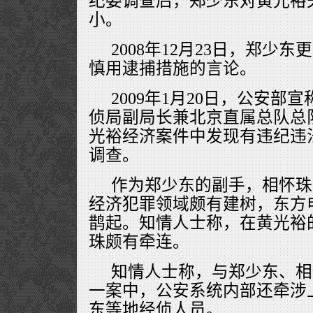
纪委调查后，郑少东对黄光裕
小。
2008年12月23日，郑少
慎用逮捕措施的言论。
2009年1月20日，公安部
侦局副局长兼北京直属总队总
光裕经济案件中发现有违纪违
调查。
作为郑少东的副手，相怀珠
经济犯罪领域颇有建树，东方
鹊起。知情人士称，在黄光裕
珠颇有牵连。
知情人士称，与郑少东、相
一案中，公安系统内部还牵涉
东等地经侦人员。