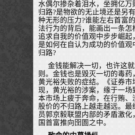
水偶尔掺杂着泪水，坐拥亿万
归路?是物欲的无止境还是另
种无形的压力?谁能左右首富的
法行为的背后，能画出一条怎
追求自我的价值观中步步崛起
是如何在自认为成功的价值观
归路?
金钱能解决一切，也许这就
则。金钱也是毁灭一切的毒药
黄光裕失败的症结。《证券市
现，黄光裕的涉案，缘于一场
本市场上疲于奔命，在行贿、
股价的不归路上越走越远。最
员郭京毅联盟内部的矛盾激化
国首富推向囹圄之中。