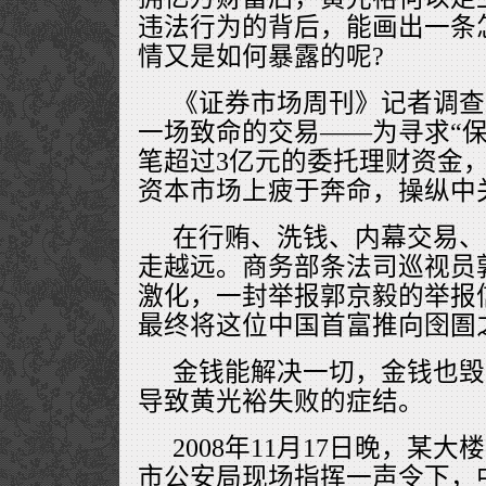
违法行为的背后，能画出一条
情又是如何暴露的呢?
《证券市场周刊》记者调查
一场致命的交易——为寻求“保
笔超过3亿元的委托理财资金
资本市场上疲于奔命，操纵中
在行贿、洗钱、内幕交易、
走越远。商务部条法司巡视员
激化，一封举报郭京毅的举报
最终将这位中国首富推向囹圄
金钱能解决一切，金钱也毁
导致黄光裕失败的症结。
2008年11月17日晚，某
市公安局现场指挥一声令下，