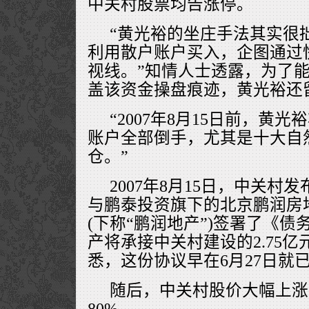
中关村股票均告涨停。
“黄光裕的坐庄手法其实很
利用散户账户买入，企图通过
视线。”知情人士透露，为了
盖该资金操盘痕迹，黄光裕还
“2007年8月15日前，黄
账户全部倒手，尤其是十大自
仓。”
2007年8月15日，中关村
与鹏泰投资旗下的北京鹏润房
(下称“鹏润地产”)签署了《
产将承接中关村建设的2.75
悉，这份协议早在6月27日就
随后，中关村股价大幅上涨
80%。