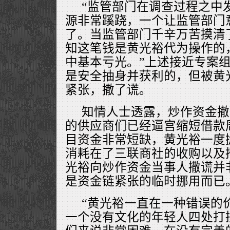
“监管部门在调查过程之中
源非常蹊跷，一个让监管部门
了。当监管部门千辛万苦摸清
知这笔钱是黄光裕代为操作的
中基本亏光。”上述接近专案
是安全抽身并获利的，但被黄
紧张，撒了谎。
知情人士透露，炒作资金撤
的供应商们已经逼宫缩短借款
目资金非常短缺，黄光裕一度
消耗在了三联商社的收购以及
光裕向炒作资金当事人撒谎并
是资金链紧张的临时挪用而已
“黄光裕一直在一种错误的
一个没有文化的年轻人四处打