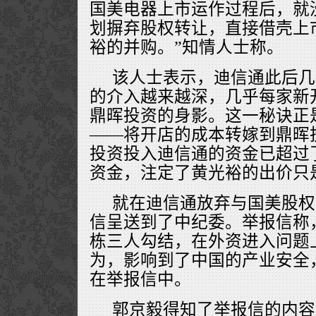
国美电器上市运作过程后，就
划摒弃股权转让，直接借壳上
裕的并购。”知情人士称。
该人士表示，迪信通此后几
的介入越来越深，几乎每家新
鼎晖投资的身影。这一秘诀正
——将开店的成本转嫁到鼎晖
投资投入迪信通的资金已超过
资金，注定了黄光裕的出价只
就在迪信通放弃与国美股权
信呈送到了中纪委。举报信称
栋三人勾结，在外资进入问题
为，影响到了中国的产业安全
在举报信中。
郭京毅得知了举报信的内容