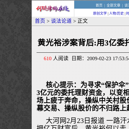
首页
|
全部文章
|
谈
原创文学
|
人物/历史
|
首页
>
谈法论道
> 正文
黄光裕涉案背后:用3亿委
610
人阅读 日期：2009-02-23 17:5
核心提示：为寻求“保护伞
3亿元的委托理财资金，以变
场上疲于奔命，操纵中关村股
幕交易、操纵股价的不归路上
大河网2月23日报道 一路
拥亿万财富后，黄光裕何以走