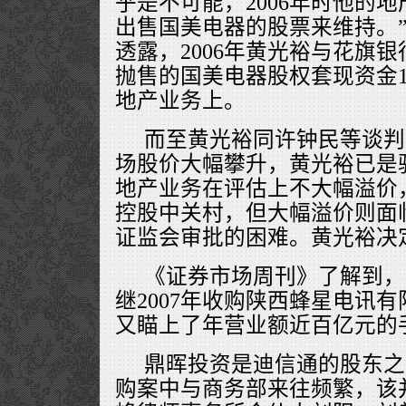
乎是不可能，2006年时他的
出售国美电器的股票来维持。
透露，2006年黄光裕与花旗
抛售的国美电器股权套现资金1
地产业务上。
而至黄光裕同许钟民等谈判
场股价大幅攀升，黄光裕已是
地产业务在评估上不大幅溢价
控股中关村，但大幅溢价则面
证监会审批的困难。黄光裕决
《证券市场周刊》了解到，
继2007年收购陕西蜂星电讯
又瞄上了年营业额近百亿元的
鼎晖投资是迪信通的股东之
购案中与商务部来往频繁，该