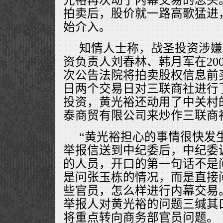
拍卖后，股价就一路高歌猛进
始介入。
知情人士称，战圣投资涉嫌
资负责人刘春林、韩月军在200
次公告法院将拍卖股权信息前买
日两个交易日对三联商社进行
投资，黄光裕还动用了中关村
泰商贸有限公司来炒作三联商
“黄光裕担心的事情很快发
举报信送到中纪委后，中纪委
的人员，开口的第一句话不是
是问张玉栋的情况，而是直接
些官员，怎么样进行内幕交易
举报人对黄光裕的问题三缄其
将重点转向商务部官员问题。