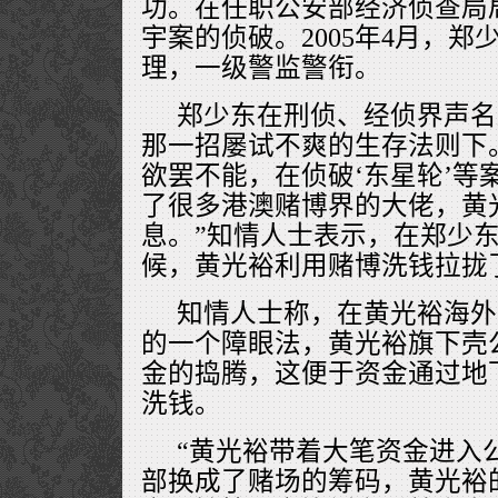
功。在任职公安部经济侦查局
宇案的侦破。2005年4月，
理，一级警监警衔。
郑少东在刑侦、经侦界声名
那一招屡试不爽的生存法则下
欲罢不能，在侦破‘东星轮’等
了很多港澳赌博界的大佬，黄
息。”知情人士表示，在郑少
候，黄光裕利用赌博洗钱拉拢
知情人士称，在黄光裕海外
的一个障眼法，黄光裕旗下壳
金的捣腾，这便于资金通过地下
洗钱。
“黄光裕带着大笔资金进入
部换成了赌场的筹码，黄光裕