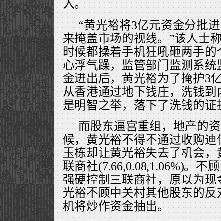
入。
“黄光裕将3亿元资金分批
来掩盖市场的视线。”该人士
时候都操着手机狂吼砸两手的
心浮气躁，监管部门监测系统
金进出后，黄光裕为了掩护3
从香港通过地下钱庄，洗钱到
是明智之举，落下了洗钱的证
而股东逼宫重组，地产的资
候，黄光裕不得不通过收购迪
玉栋却让黄光裕失去了机会，
联商社(7.66,0.08,1.06
强硬控制三联商社，原以为现
光裕不顾中关村其他股东的反
机将炒作资金抽出。