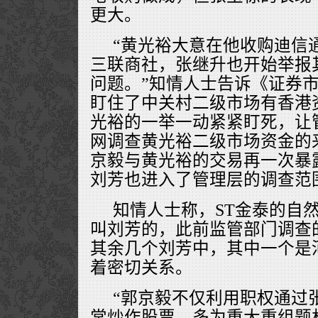
更大。
“黄光裕大意在他收购迪信
三联商社，张继升也开始举报
问题。”知情人士告诉《证券
盯住了中关村二级市场有香港
光裕的一举一动紧紧盯死，让
网调查黄光裕二级市场资金的
京毅与黄光裕的交易再一次暴
刘芳也进入了管理层的调查范
知情人士称，ST金泰的自
叫刘芳的，此前监管部门调查
其余几个刘芳中，其中一个是
着密切关系。
“郭京毅不仅利用职权通过
常炒作股票，多为重大重组题