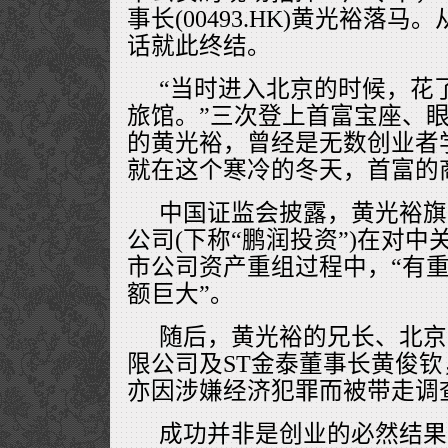
事长(00493.HK)黄光裕落
话就此终结。
“当时进入北京的时候，花
旅馆。”三次登上首富宝座、
的黄光裕，曾经是无数创业者
就在这个寒冷的冬天，首富的
中国证监会披露，黄光裕旗
公司(下称“鹏润投资”)在对
市公司资产重组过程中，“有
额巨大”。
随后，黄光裕的兄长、北京
限公司及ST金泰董事长黄俊
亦因涉嫌经济犯罪而被带走调
成功并非是创业的必然结果