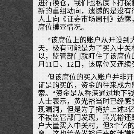
进行换仓，我们也私底下打探
新的重组动向，遗憾的是没有
人士向《证券市场周刊》透露
席位摸查情况。
“该席位上的账户从开设到
天，极有可能是为了买入中关
以，监管部门就盯住了该席位的一
月11日、12日，该席位又连
但该席位的买入账户并非开
证是购买的，资金的往来成为
索。“资金是从香港通过地下钱
人士表示，黄光裕当时已经感
现漏洞，但是为了掩护上述3
不被监管部门发现，黄光裕还
户大量买入中关村，但3个亿
离，这也给黄光裕后来的涉嫌