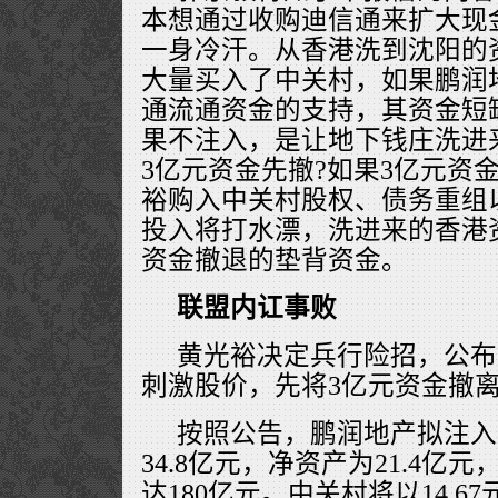
本想通过收购迪信通来扩大现
一身冷汗。从香港洗到沈阳的
大量买入了中关村，如果鹏润
通流通资金的支持，其资金短
果不注入，是让地下钱庄洗进
3亿元资金先撤?如果3亿元资
裕购入中关村股权、债务重组
投入将打水漂，洗进来的香港
资金撤退的垫背资金。
联盟内讧事败
黄光裕决定兵行险招，公布
刺激股价，先将3亿元资金撤
按照公告，鹏润地产拟注入
34.8亿元，净资产为21.4亿
达180亿元。中关村将以14.6