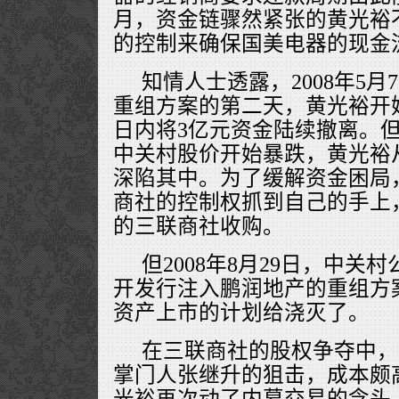
月，资金链骤然紧张的黄光裕
的控制来确保国美电器的现金
知情人士透露，2008年5
重组方案的第二天，黄光裕开
日内将3亿元资金陆续撤离。
中关村股价开始暴跌，黄光裕
深陷其中。为了缓解资金困局
商社的控制权抓到自己的手上
的三联商社收购。
但2008年8月29日，中关
开发行注入鹏润地产的重组方
资产上市的计划给浇灭了。
在三联商社的股权争夺中，
掌门人张继升的狙击，成本颇
光裕再次动了内幕交易的念头