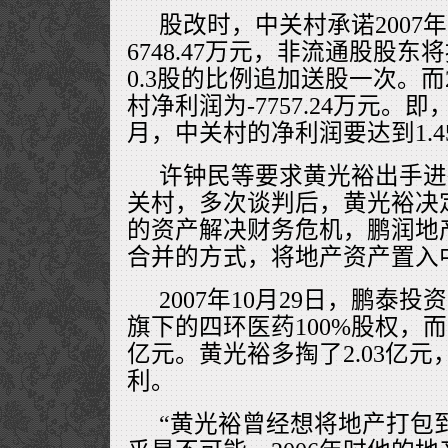
股改时，中关村承诺2007
6748.47万元，非流通股股东
0.3股的比例追加送股一次。而
村净利润为-7757.24万元。即
月，中关村的净利润要达到1.
许钟民等要求黄光裕出手进
关村，多次谈判后，黄光裕决
的资产解决财务危机，鹏润地
合并的方式，将地产资产置入
2007年10月29日，鹏泰
旗下的四环医药100%股权，而
亿元。黄光裕多掏了2.03亿
利。
“黄光裕曾经想将地产打包