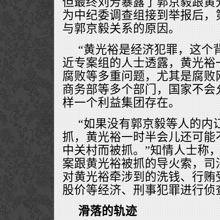
但最终刘芳暴露了郭京毅跟黄
为中纪委调查组接到举报后，
与郭京毅关系的原因。
“黄光裕是经济犯罪，这个
近专案组的人士透露，黄光裕
腐败等多重问题，尤其是腐败
商务部等多个部门，国家不会
样一个利益集团存在。
“如果没有郭京毅等人的内
抓，黄光裕一时半会儿还可能
中关村而被抓。”知情人士称
案跟黄光裕被抓的导火索，司
对黄光裕牵涉到的洗钱、行贿
股价等经济、刑事犯罪进行侦查
滑落的轨迹