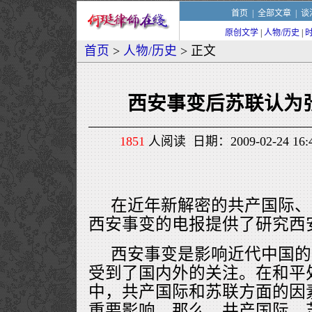
首页
|
全部文章
|
谈
原创文学
|
人物/历史
|
首页
>
人物/历史
> 正文
西安事变后苏联认为张
1851
人阅读 日期：2009-02-24 1
在近年新解密的共产国际、
西安事变的电报提供了研究西
西安事变是影响近代中国的
受到了国内外的关注。在和平
中，共产国际和苏联方面的因
重要影响。那么，共产国际、