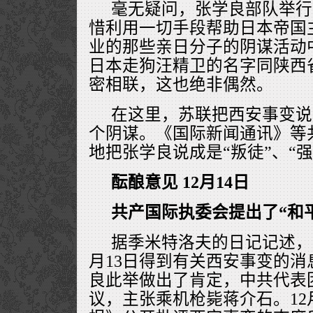
毫无疑问，张学良部队举行
惜利用一切手段帮助日本帝国
业的那些亲日分子的阴谋活动
日本走狗汪精卫的名字同陕西
密相联，这也绝非偶然。
在这里，苏联把西安事变说
个阴谋。《国际新闻通讯》等
地把张学良说成是“叛徒”、“强
酝酿意见 12月14日
共产国际执委会提出了“和
据季米特洛夫的日记记述，
月13日得到有关西安事变的
良此举做出了肯定，中共代表
议，主张乘机枪毙蒋介石。12