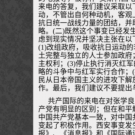
来电的答复，我们建议采取以下
动，不管出自何种动机，客观
抗日统一战线力量的团结，并
略。(二)既然这个事变已经发
虑到现实情况并坚决主张在以
(1)改组政府，吸收抗日运动
土完整与独立的人士参加政府；
主权利；(3)停止执行消灭红
略的斗争中与红军实行合作；(
民从日本帝国主义的进攻下解
作。最后，我们建议不要提出
共产国际的来电在对张学良
产党有明显的区别；但在和平
中国共产党基本一致，对中国
变起了积极作用。西安事变发
报》、《消息报》和《国际通