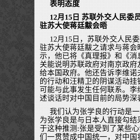
表明态度
12月15日 苏联外交人民
驻苏大使蒋廷黻会晤
12月15日，苏联外交人民
驻苏大使蒋廷黻之请求与蒋会
示，他已将《真理报》和《消
关能说明苏联政府对南京政府
给本国政府。他还告诉李维诺
的行动和汪精卫的阴谋活动挂
可能与此事发生任何联系。李
述谈话时对中国目前的局势深
我们认为张学良的行动是一
为张学良是与日本人直接勾结
于这种推测:张是受到了某些
们一贯赞成中国统一，对中国