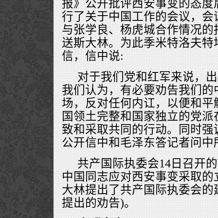
报》公开批评西安事变的态度
行了关于中国工作的会议，会
与张学良、杨虎城合作情况的
送斯大林。为此季米特洛夫特
信，信中说:
对于我们党和红军来说，出
我们认为，有必要劝告我们的
场，反对任何内讧，以便和平
国领土完整和国家独立的党派
致和采取共同的行动。同时强
公开信中和毛泽东答记者问中
共产国际执委会14日召开
中国同志应对西安事变采取的
大林提出了共产国际执委会的
提出的劝告)。