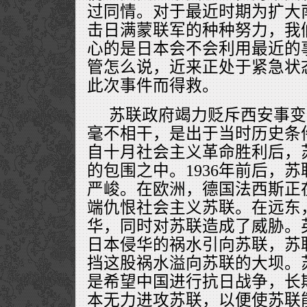
过同情。对于最近时期为扩大
击日满蒙联军的种种努力，我
心的是日本会不会利用最近的
管怎么说，近来正处于紧急状
此次事件而得救。
苏联政府竭力贬斥西安事变
毫不相干，是出于当时历史条
自十月社会主义革命胜利后，
的包围之中。1936年前后，
严峻。在欧洲，德国法西斯正
端仇恨社会主义苏联。在远东
华，同时对苏联造成了威胁。
日本侵华的祸水引向苏联，苏
挡这股祸水溢向苏联的大坝。
是希望中国进行抗日战争，长
本无力进攻苏联，以便使苏联