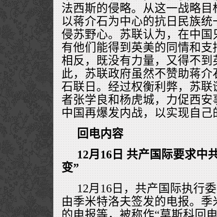
法西斯的侵略。从这一战略目
以蒋介石为中心的抗日民族统
侵苏野心。苏联认为，在中国
有他们能得到英美的同情和支
相反，既没有力量，又得不到
此，苏联政府虽然不赞助蒋介
石联日。经过权衡利弊，苏联
者张学良和杨虎城，力促西安
中国再爆发内战，以实现自己
回电内容
12月16日 共产国际要求
变”
12月16日，共产国际执行
由季米特洛夫签发的电报。季
的电报等，被称作“莫斯科回电