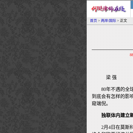
首页
>
两岸/国际
> 正文
8
梁 强
80年不遇的
到底会有怎样的影响
窥端倪。
独联体内建立
2月4日在莫斯