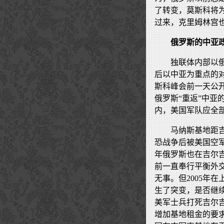
了转变，莫斯科将
过来，克里姆林宫
俄罗斯的中亚
独联体内部以
后以中亚为重点的
斯科峰会前一天公
俄罗斯“重返”中亚
内，美国军队应全
马纳斯基地距吉
恐战争后被美国空军
年俄罗斯也在吉尔
前一直奉行平衡外
无事。但2005年
生了突变，是否继续
美军士兵打死吉尔
增加基地租金的要求