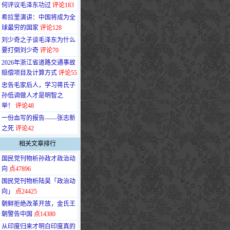
何评议毛泽东功过
评论183
·
希拉里演讲：中国将成为全
球最穷的国家
评论128
·
刘少奇之子谈毛泽东为什么
要打倒刘少奇
评论70
·
2026年浙江省道路交通事故
赔偿项目及计算方式
评论55
·
忠告毛家后人，学习蒋氏子
孙低调做人才是明智之
举！
评论48
·
一份血写的报告——张志新
之死
评论42
相关文章排行
·
国民党刊物析孙政才政治动
向
点47896
·
国民党刊物析陆昊「政治动
向」
点24425
·
朝鲜拒绝改革开放，金氏王
朝警告中国
点14380
·
从印度归来才明白印度真的