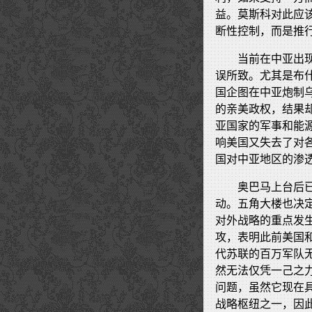
益。莫斯科对此应
断性控制，而是推
当前在中亚出
误所致。尤其是布
国企图在中亚炮制
的亲美政权，结果
亚国家的军事和能
响美国又失去了对
国对中亚地区的渗
奥巴马上台后
动。五角大楼也决
对外战略的重点发
攻，表明此前美国和
代苏联的百万军队
然无法仅凭一己之
问题，虽然它现在
战略枢纽之一，因