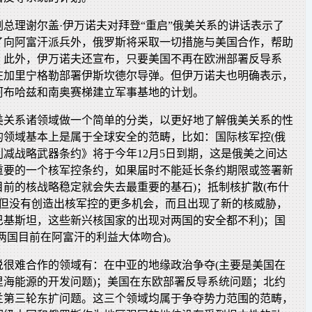
总理谢尔盖·伊万诺夫对拜登“重启”俄美关系的讲话表示了
了向阿富汗派兵外，俄罗斯将采取一切措施与美国合作，帮助
。此外，伊万诺夫还宣布，只要美国不再在欧洲部署反导系
在加里宁格勒部署伊斯坎德尔导弹。但伊万诺夫也明确表示，
阿布哈兹和南奥赛梯建立军事基地的计划。
美关系诸领域做一个简单的分类，以更好地了解俄美关系的性
的领域基本上是属于全球安全的范畴，比如：国际核军控(俄
《削减战略武器条约》将于今年12月5日到期，这是俄美之间达
重要的一个核军控条约，如果届时不能延长条约期限或签署新
前的核战略稳定就会失去最重要的基石)；抵制核扩散(布什
不但没有创造出核军控的更多机会，而且出现了新的核威胁，
巴基斯坦，这些新兴核国家的出现对两国的安全都不利)；国
两国目前在阿富汗的利益大体吻合)。
说很难合作的领域有：在中亚的地缘政治争夺(主要是美国在
里海能源的开发问题)；美国在东欧部署反导系统问题；北约
兰第三轮东扩问题。这三个领域均属于争夺势力范围的范畴，