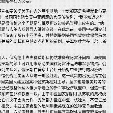
无继续存在的必要。
经宣布要关闭美国在吉的军事基地，华盛顿还是希望就此与莫
判。美国国务院负责中亚问题的官员伍德称，“我不知道这些
但是很清楚这个问题是与俄罗斯双边关系议程上应有的。”他
问题与吉尔吉斯领导人继续商谈。在此之前，美国中央司令部
专门造访了所有中亚国家，并特别提到美国希望继续保留马纳
俄关系的现状和乌兹别克斯坦的前例，美军继续留在吉尔吉斯
国人，但梅德韦杰夫称莫斯科仍然准备在阿富汗问题上与美国
俄罗斯的领土可以用来帮助美国往阿富汗运送非军事物资。俄
瑟列夫认为，俄罗斯在普京上台后开始对中亚推行的积极政
不惜代价把美国人从这一地区赶走。这一政策的出发点是在俄
程中同美国人建立起某种俄罗斯相对主导，至少也是俄美均等的
亚已经被整体纳入俄罗斯建立的新军事经济联盟中，但这一联
苏东阵营那样铁板一块。由于中亚国家刚刚才从苏联的集权统
此它们决不会再允许一支外部力量在中亚一枝独秀，不管它是
。相反，中亚国家希望的是利用俄美现在的这种竞争坐收渔
而把另一方彻底赶走，就无法再施展其平衡外交而获取最大利