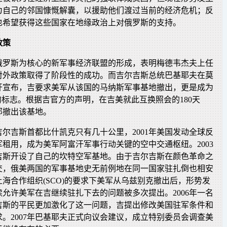
为自己的邻国慷慨解囊，以援助他们渡过当前的经济危机；反
也希望获得这些国家在地缘政治上对俄罗斯的支持。
政策
俄罗斯为核心的新军事经济联盟的形成，表明梅德韦杰夫上任
对外政策取得了阶段性的成功。而吉尔吉斯总统巴基耶夫在莫
开宣布，吉要求美军从该国的马纳斯军事基地撤出，更是成为
的标志。根据吉官方的声明，在吉美就此互换照会的180天
部撤出该基地。
尔吉斯首都比什凯克只有几十公里，2001年美国发动全球反
租用，成为美军阿富汗军事行动关键的空中交通枢纽。2003
吉斯开设了自己的坎特空军基地。由于吉尔吉斯在颜色革命之
交，俄美两国的军事基地史无前例地在同一国家驻扎倒也相安
在上海合作组织(SCO)的要求下美军从乌兹别克撤出后，形势发
允许美军在吉继续驻扎下去的问题被多次提出。2006年一名
吉斯的平民更加激化了这一问题，吉提出修改美国驻军条件和
。2007年巴基耶夫正式向议会建议，成立特别委员会调查美