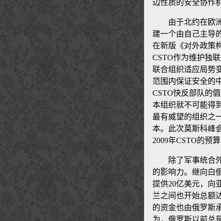
边性质的安全协作
由于北约在欧
建一个由自己主导
在新版《对外政策构
CSTO作为维护独
联合组织适应局势
范围内保证安全的
CSTO快反部队的
本组织就不可能得
最有威望的组织之
本。此次莫斯科峰会
2009年CSTO的
除了军事统合
的影响力。继向白
提供20亿美元，向
兰之间也开始总额达
的资金也由俄罗斯
为，俄罗斯以前总