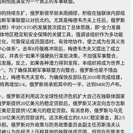
机制彻底演变为一个真正的军事联盟。
洲的持续东扩，俄罗斯很早就未雨绸缪，积极在独联体内部组
的新军事联盟以对抗北约。尤其是梅德韦杰夫上任后，俄罗斯
想》中对CSTO的发展首次提出了总体思路，即“全力发展
联体地区稳定和安全保障的关键工具，强调该组织作为多功能
变化，可靠保证成员国适时、有效地协作，使之成为在其义务
中心体系”。去年8月俄格冲突后，梅德韦杰夫又提出了成立
倡议，并表示“如果不强硬执行某些决策，不加强军事整合，
到发展。反之，如果各种潜力得到发挥，本组织将成为世界上
一”。为了确保其朝军事联盟方向整合，俄罗斯也是不惜血
上，梅德韦杰夫宣布，为确保快反部队在2010年完成组建，
预算将再增加1/4，俄罗斯将承担其中的一半，达到9400万卢布。
外，俄罗斯还利用这次全球性经济危机扩大自己在独联体国家
俄罗斯提供20亿美元的稳定贷款后，俄罗斯又决定向吉尔吉斯
亚美尼亚提供5亿美元的稳定贷款。有消息称，俄罗斯与乌克
50亿美元的贷款谈判。这次新成立的EAEC稳定基金，其2/3
承担。俄罗斯对外政策与防务政策委员会副主任苏斯洛夫认
是被认为在经济上压榨其他的独联体成员国，但现在形势发生