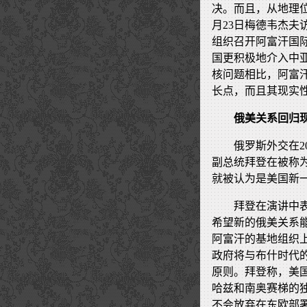
决。而且，从地理
月23日梅德韦杰
组织召开阿富汗国
国更积极地介入中
核问题相比，阿富
长点，而且其现实
俄美关系回归
俄罗斯外交在2
副总统拜登在被称为
就被认为是美国新
拜登在演讲中
希望新的俄美关系
阿富汗的基地组织
政府将与布什时代
原则。拜登称，美
哈兹和南奥赛梯的
不会放弃在东欧部