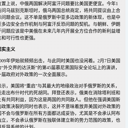
位置上说，中俄两国解决阿富汗问题要比美国更便宜。今年1
夫访问乌兹别克斯坦时，俄乌两国总统商定，将共同提议由上合
际问题会议。这不单是俄罗斯中亚多边政策的新体现，也是中
亚多边安全合作机制与阿富汗反恐问题的契机。与朝鲜、伊朗
汗问题应该是中美俄在未来几年内开展全方位合作的新利益增
性和可行性也更强。
现实主义
009年伊始就频频出击，与此同时美国也没闲着。2月7日美国
“外交界的达沃斯”的第45届慕尼黑国际安全论坛上的演讲，
一届政府对外政策的一次全面展示。
表示，美国将“重启”与其最大的地缘政治对手俄罗斯的关系，
能走出布什时代的死胡同。拜登还表示，俄美在消除塔利班和
上有共同利益，因为这是两国的共同敌人。但他在强调美国新
的政策决裂的同时也表示，这并不意味着放弃美国对外政策的
国不会与俄罗斯在所有方面都达成妥协，尤其是不会承认阿布
独立，不会承认俄罗斯在独联体建立新的势力范围的政策，也
署反导系统的计划。