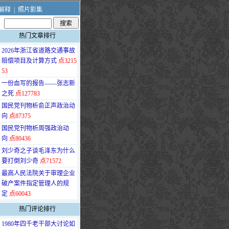
解释
|
照片影集
热门文章排行
·
2026年浙江省道路交通事故
赔偿项目及计算方式
点3215
53
·
一份血写的报告——张志新
之死
点127783
·
国民党刊物析俞正声政治动
向
点87375
·
国民党刊物析周强政治动
向
点80436
·
刘少奇之子谈毛泽东为什么
要打倒刘少奇
点71572
·
最高人民法院关于审理企业
破产案件指定管理人的规
定
点60043
热门评论排行
·
1980年四千老干部大讨论如