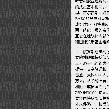
峰会和欧亚经济共同
的成员基本相同。C
坦、吉尔吉斯、塔
EAEC的乌兹别克
成组建CSTO快速
两个组织一贯的亲
互会在独联体内部
和国际货币基金组
俄罗斯总统梅
立的独联体快反部
上不逊于北约的类
提供一支空降师和一
击旅，大约4000
万人。从职能上看
和阻止成员国之间
地区的安全与稳定
要将由快反部队总
外来侵略时，快反部