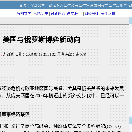
首页
|
全部文章
|
谈法论道
法律文书
法律常识
案例指导
法律法规
司法
原创文学
|
人物/历史
|
时政评论
|
两岸/国际
|
财经分述
|
养生之道
美国与俄罗斯博弈新动向
81
人阅读 日期：2009-03-13 21:51:32 作者/来源：南风窗
全球经济危机对欧亚地区国际关系、尤其是俄美关系的未来发展
。从俄美两国在2009年初迈出的新外交步伐中，已经可以一
新军事经济联盟
科同时举行了两个高峰会，独联体集体安全条约组织(CSTO)