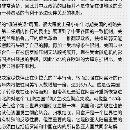
该非常清楚，因此其中亚政策的目标并不是恢复在该地区的垄
行一种灵活的有利于多边伙伴关系的机制。
现的“俄进美退”局面，很大程度上是小布什时期美国的战略失
什第二任期内推行的民主扩展遭到了中亚各国的一致抵制，美
乌克兰和格鲁吉亚的颜色革命——推翻现政权，扶植软弱无能
却搬起石头砸了自己的脚。再加上受地缘条件限制，美国与中
源合作一直被俄罗斯压制无法顺畅展开，现在受金融危机的影
各国提供经援的手段，因此与北约在欧洲的大肆东扩相比，美
透就显得很不顺利。
已决定尽快停止在伊拉克的军事行动，转而加强在阿富汗的行
定年内将把驻阿美军人数增加一倍，达到6万人。这是否美国
生了转移现在还不得而知，但塔利班最近在阿富汗重新恢复进
北约对这个“山鹰之国”的民主改造彻底失败。就像整个80年
无法使这个第三世界穷国彻底屈服一样，美国和北约现在也依
力就使该国发生彻底转变。归根结底，阿富汗是一个世界性的
具有特殊的反恐性质，但更重要的是，它是欧亚大陆最重要的
此必须由包括俄罗斯和中国在内的所有欧亚大国共同参与解