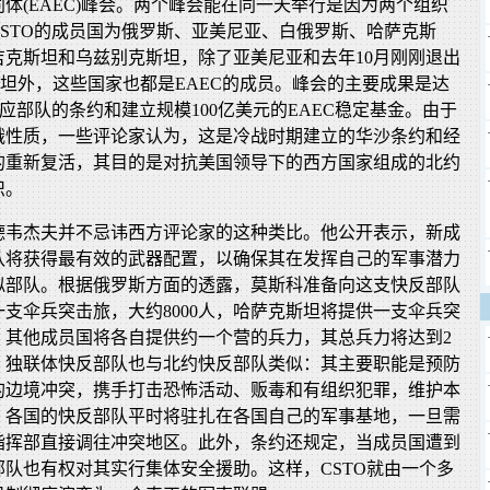
体(EAEC)峰会。两个峰会能在同一天举行是因为两个组织
STO的成员国为俄罗斯、亚美尼亚、白俄罗斯、哈萨克斯
吉克斯坦和乌兹别克斯坦，除了亚美尼亚和去年10月刚刚退出
斯坦外，这些国家也都是EAEC的成员。峰会的主要成果是达
反应部队的条约和建立规模100亿美元的EAEC稳定基金。由于
俄性质，一些评论家认为，这是冷战时期建立的华沙条约和经
的重新复活，其目的是对抗美国领导下的西方国家组成的北约
织。
德韦杰夫并不忌讳西方评论家的这种类比。他公开表示，新成
队将获得最有效的武器配置，以确保其在发挥自己的军事潜力
似部队。根据俄罗斯方面的透露，莫斯科准备向这支快反部队
支伞兵突击旅，大约8000人，哈萨克斯坦将提供一支伞兵突
人，其他成员国将各自提供约一个营的兵力，其总兵力将达到2
，独联体快反部队也与北约快反部队类似：其主要职能是预防
的边境冲突，携手打击恐怖活动、贩毒和有组织犯罪，维护本
。各国的快反部队平时将驻扎在各国自己的军事基地，一旦需
指挥部直接调往冲突地区。此外，条约还规定，当成员国遭到
队也有权对其实行集体安全援助。这样，CSTO就由一个多