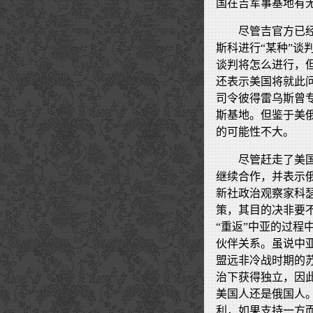
国在吉军事基地有
尽管吉官方已
斯科进行“某种”谈
谈判将怎么进行，
还表示美国将就此
司令彼得雷乌斯曾
斯基地。但鉴于美
的可能性不大。
尽管赶走了美
继续合作，并表示
新社政治观察家科
策，其目的决非要
“重返”中亚的过
伙伴关系。虽说中
盟远非冷战时期的
治下获得独立，因
美国人还是俄国人
利，如果支持一方