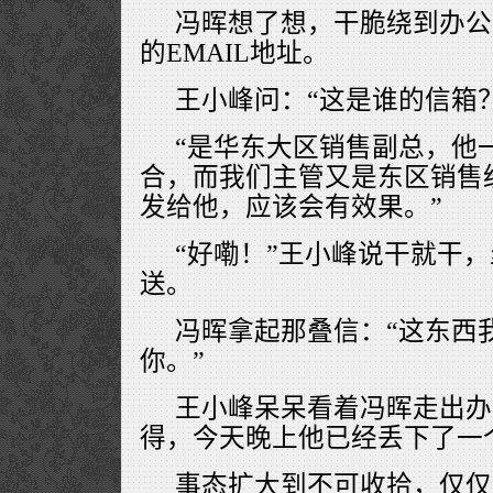
冯晖想了想，干脆绕到办公
的EMAIL地址。
王小峰问：“这是谁的信箱？
“是华东大区销售副总，他
合，而我们主管又是东区销售经
发给他，应该会有效果。”
“好嘞！”王小峰说干就干
送。
冯晖拿起那叠信：“这东西
你。”
王小峰呆呆看着冯晖走出办
得，今天晚上他已经丢下了一
事态扩大到不可收拾，仅仅