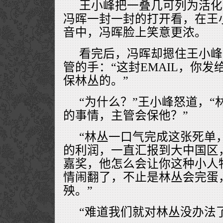
王小峰把一叠几可列为活化
冯晖一封一封的打开看，在王
音中，冯晖脸上笑意更浓。
看完后，冯晖却摁住王小峰
管的手：“这封EMAIL，你
保林丛的。”
“为什么？”王小峰怒道，
的事情，主管会保他？”
“林丛一口气完成这张死单
的利润，一直汇报到大中国区
嘉奖，他怎么会让你这种小人
情闹翻了，不止是林丛会完蛋
殃。”
“难道我们就对林丛没办法