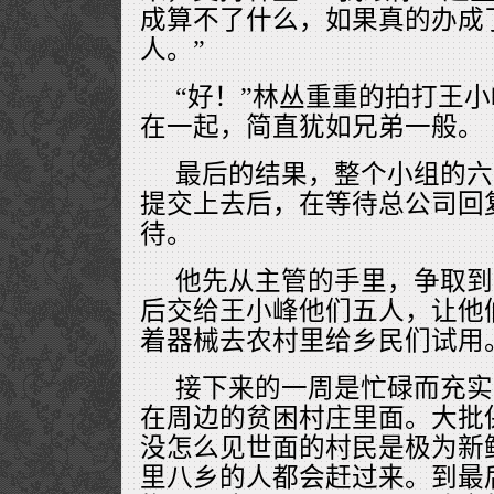
成算不了什么，如果真的办成
人。”
“好！”林丛重重的拍打王
在一起，简直犹如兄弟一般。
最后的结果，整个小组的六
提交上去后，在等待总公司回
待。
他先从主管的手里，争取到
后交给王小峰他们五人，让他
着器械去农村里给乡民们试用
接下来的一周是忙碌而充实
在周边的贫困村庄里面。大批
没怎么见世面的村民是极为新
里八乡的人都会赶过来。到最