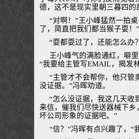
德，这不是现实里朝三暮四的
“对啊！”王小峰猛然一拍
了，简直把我们都当猴子耍！
“耍都耍过了，还能怎么办？
王小峰气的满脸通红，噼里
“我要给主管写EMAIL，揭发
“主管才不会帮你，他只管
没证据。”冯晖劝道。
“怎么没证据，我这几天收
来信，催我们尽快送器械下乡
坏公司形象的证据吧。”
“信？”冯晖有点兴趣了，“