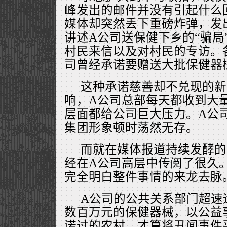
峰发出的邮件并没有引起什么
媒体却突然丢下重磅炸弹，发
讲述A公司送保健下乡的“骗局
村民来信以及对村民的专访。
司曾经承诺要赠送大批保健器
这种承诺慈善却不兑现的新
响，A公司总部每天都收到大
层面都给公司巨大压力。A公
集团形象顿时荡然无存。
而就在媒体报道持续发酵的
经在A公司高层中传阅了很久
完全明白整件事情的来龙去脉
A公司的公共关系部门超速
数百万元的保健器械，以公益
诺过的农村，才算将丑闻事件