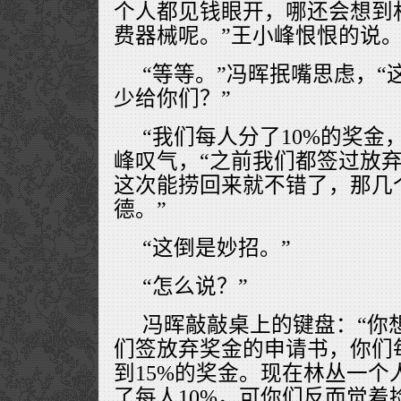
个人都见钱眼开，哪还会想到
费器械呢。”王小峰恨恨的说
“等等。”冯晖抿嘴思虑，
少给你们？”
“我们每人分了10%的奖金
峰叹气，“之前我们都签过放
这次能捞回来就不错了，那几
德。”
“这倒是妙招。”
“怎么说？”
冯晖敲敲桌上的键盘：“你
们签放弃奖金的申请书，你们
到15%的奖金。现在林丛一个
了每人10%，可你们反而觉着