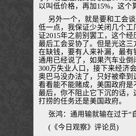
以叫低价格，再加15%，这个
另外一个，就是要和工会谈
低一点，我保证少关闭几个工
证2015年之前别罢工，这个
最后工会妥协了。但是光这三
在缺钱，要有人来补漏，最有
通用已经说了，如果汽车业倒
300万失业人口，接下来经济
奥巴马没办法了，只好被牵到这
看看能不能赌成，美国政府是
最后，你不阻止它下沉的话，
打捞的任务还是美国政府。
张鸿：通用输就输在过于“自
(《今日观察》评论员)