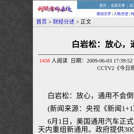
首页
|
全部文章
|
谈
原创文学
|
人物/历史
|
首页
>
财经分述
> 正文
白岩松：放心，
1458
人阅读 日期：2009-06-03 17:3
CCTV2《今日
白岩松：放心，通用不会倒
(新闻来源：央视《新闻1+1
6月1日，美国通用汽车正式
天内重组新通用。政府提供30