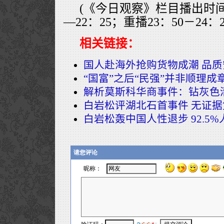
(《今日观察》栏目播出时间
—22：25；重播23：50－24：
相关链接：
国人赴海外抢购货物成潮 品
“国富”之后“民强”并非顺理成
解析莫斯科华商事件：钻灰色
白岩松评湖北石首事件 无证
白岩松轰中国人性退步 92.5