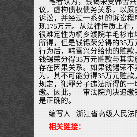
笔者认为，钱锡荣受韩雪兴
议，虚构债权债务关系，以原
诉讼，并经过一系列的诉讼程
现175万元。从法律性质上看，
很难定性为桐乡濮院羊毛衫市
所得，但是钱锡荣分得的35
行为后，韩雪兴分给他的赃款
钱锡荣分得35万元赃款与其
存在因果关系。如果钱锡荣不
为，其不可能分得35万元赃
规定，犯罪分子违法所得的一
缴。因此，一审法院判决追缴
是正确的。
编写人 浙江省高级人民法
相关链接：