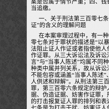
案是否属于情节严重；四、钱
当追缴。
一、关于刑法第三百零七条
证”的含义的理解问题
在本案审理过程中，有一种
零七条对于罪状的描述是“以
法阻止证人作证或者指使他人
作证罪。从三大诉讼法及诉讼
言”与“当事人陈述”均属不同
种类中属并列关系，故从诉讼法
不能包容或涵盖“当事人陈述”
人供述和辩解”。从刑法第三
罪，第三百零六条规定的辩护
据、伪造证据、妨害作证罪，
的打击报复证人罪的排列和表
七条是为打击干扰、妨害证人