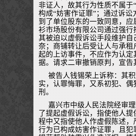
非证人，故其行为性质不属于“
构成“妨害作证罪”；通过诉讼
到了单位股东的一致同意，应
衫市场股份有限公司通过强行
其被迫以虚假诉讼手段维护自
奈；商铺转让后受让人与承租
起的上访事件，不应作为认定
据。请求二审撤销原判，宣告
被告人钱锡荣上诉称：其积
实，认罪悔罪，又系初犯、偶
刑。
嘉兴市中级人民法院经审理
了提起虚假诉讼，指使他人提
程中又指使他人作虚假陈述，
行为已构成妨害作证罪，且犯