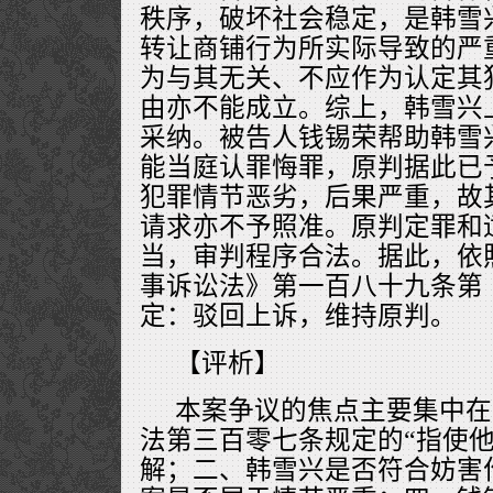
秩序，破坏社会稳定，是韩雪
转让商铺行为所实际导致的严
为与其无关、不应作为认定其
由亦不能成立。综上，韩雪兴
采纳。被告人钱锡荣帮助韩雪
能当庭认罪悔罪，原判据此已
犯罪情节恶劣，后果严重，故
请求亦不予照准。原判定罪和
当，审判程序合法。据此，依
事诉讼法》第一百八十九条第
定：驳回上诉，维持原判。
【评析】
本案争议的焦点主要集中在
法第三百零七条规定的“指使他
解；二、韩雪兴是否符合妨害