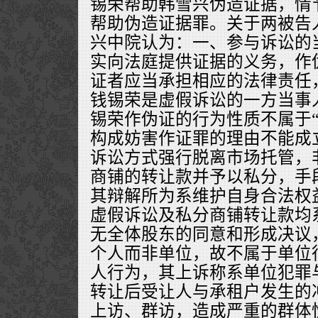
锡荣帮助韩雪兴伪造证据，情
帮助伪造证据罪。关于两被告
兴中院认为：一、参与诉讼的
实向法庭提供证据的义务，作
证者应当承担相应的法律责任
钱锡荣是虚假诉讼的一方当事
锡荣作伪证的行为性质不属于“
构成妨害作证罪的理由不能成
诉讼方式强行脱离市场托管，
商铺的转让款并予以私分，手
其辩解所为系维护自身合法权
虚假诉讼及私分商铺转让款均
无全体股东的同意和形成决议
个人而非单位，故不属于单位
人行为，其上诉称系单位犯罪
转让后受让人与承租户发生的
上访、群访，造成严重的群体