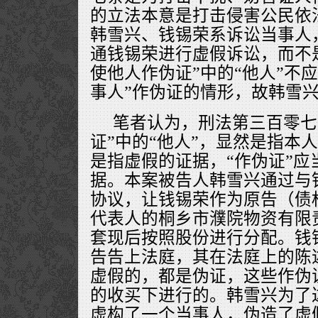
的立法本意是打击侵害公民依
韩雪兴、钱锡荣系诉讼当事人
通钱锡荣进行虚假诉讼，而不
使他人作伪证”中的“他人”不
事人”作伪证的情形，故韩雪
笔者认为，刑法第三百零七
证”中的“他人”，显然是指本
是指虚假的证据，“作伪证”应
据。本案被告人韩雪兴通过与
协议，让钱锡荣作为原告（债
代表人的桐乡市濮院物资有限
套现后按照股份进行分配。钱
告告上法庭，其在法庭上的陈
虚假的，都是伪证，这些作伪
的收买下进行的。韩雪兴为了
虚构了一个当事人，伪造了虚