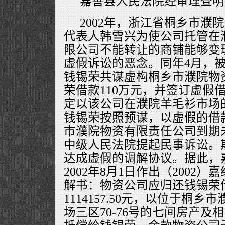
嘉善县人民法院经审理查明
2002年，浙江省桐乡市濮
代表人韩雪兴为使公司托管在
限公司不能转让的商铺能够变
虚假诉讼的恶念。同年4月，
钱锡荣共谋虚构桐乡市濮院物
荣借款110万元，并签订虚假
定以该公司在濮院羊毛衫市场
钱锡荣按照预谋，以虚假的借
市濮院物资有限责任公司到期
中级人民法院提起民事诉讼。
达成虚假的调解协议。据此，
2002年8月1日作出（2002）
解书：物资公司应归还钱锡荣
1114157.50元，以位于桐
场三区70-76号的七间房产及