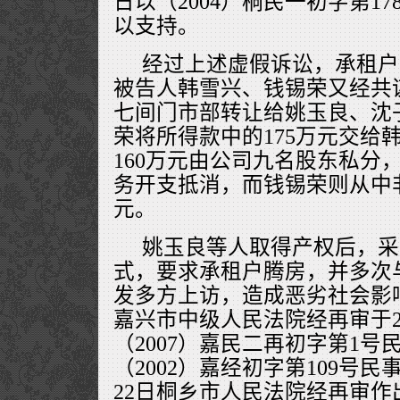
日以（2004）桐民一初字第1
以支持。
经过上述虚假诉讼，承租户
被告人韩雪兴、钱锡荣又经共
七间门市部转让给姚玉良、沈
荣将所得款中的175万元交给
160万元由公司九名股东私分
务开支抵消，而钱锡荣则从中
元。
姚玉良等人取得产权后，采
式，要求承租户腾房，并多次
发多方上访，造成恶劣社会影
嘉兴市中级人民法院经再审于20
（2007）嘉民二再初字第1
（2002）嘉经初字第109号民事
22日桐乡市人民法院经再审