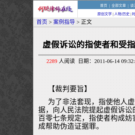
首页
|
全部文章
|
谈
原创文学
|
人物/历史
|
首页
>
案例指导
> 正文
虚假诉讼的指使者和受
2289
人阅读 日期：2011-06-14 09
【裁判要旨】
为了非法套现，指使他人虚
据，向人民法院提起虚假诉讼
百零七条规定，指使者构成妨
成帮助伪造证据罪。