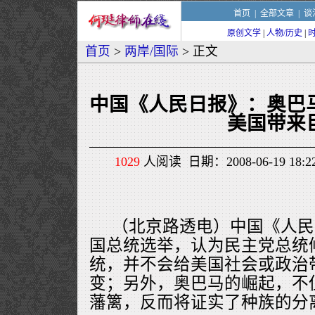
首页
|
全部文章
|
谈
原创文学
|
人物/历史
|
首页
>
两岸/国际
> 正文
中国《人民日报》：奥巴
美国带来
1029
人阅读 日期：2008-06-19 18
（北京路透电）中国《人民
国总统选举，认为民主党总统
统，并不会给美国社会或政治
变；另外，奥巴马的崛起，不
藩篱，反而将证实了种族的分