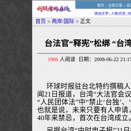
首页
|
全部文章
|
谈
原创文学
|
人物/历史
|
首页
>
两岸/国际
> 正文
台法官“释宪”松绑 “台
1906
人阅读 日期：2008-06-22 21
环球时报驻台北特约撰稿人
闻21日报道，台湾“大法官会议
“人民团体法”中“禁止‘台独’、
也就是说，未来只要有人申请，
40年来禁忌，首次在台湾成立
另据台湾“中时电子报”21