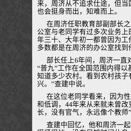
来，周济从不追求仕途，但当
也会挺身而出，知难而上。
在周济任职教育部副部长之
公室与老同学有过多次业务上
年三十、大年初一都曾因为工
多数都是在周济的办公室找到
部长任上6年间，周济一直
“普九”工作在全国范围内得以
知道多少农村。看到农村孩子
兴。”查建中说。
在这位老同学看来，因为性
和低调，44年来从来就未曾改
长，没有官气，永远像个教师
查建中回忆，他和周济一起