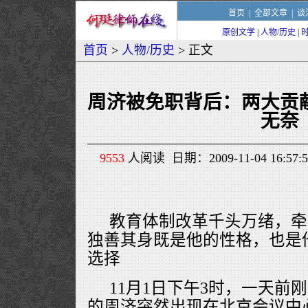
首页
|
全部文章
|
谈
原创文学
|
人物/历史
|
首页
>
人物/历史
> 正文
周济被免职背后：两大贡
无奈
9553
人阅读 日期：2009-11-04 16:
教育体制改革千头万绪，牵
独善其身既是他的性格，也是
选择
11月1日下午3时，一天前
的周济突然出现在北京会议中