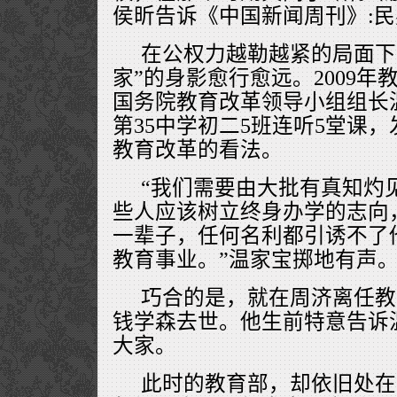
侯昕告诉《中国新闻周刊》:
在公权力越勒越紧的局面下
家”的身影愈行愈远。2009
国务院教育改革领导小组组长
第35中学初二5班连听5堂课
教育改革的看法。
“我们需要由大批有真知灼
些人应该树立终身办学的志向
一辈子，任何名利都引诱不了
教育事业。”温家宝掷地有声
巧合的是，就在周济离任教
钱学森去世。他生前特意告诉
大家。
此时的教育部，却依旧处在