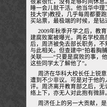
很紧很忙，没有足够时间休息
睡一会儿就干活。他当华中理
技大学)教授，几乎每周都要
买站票，最极端的时候，是钻
2009年秋季开学之后，教
建腐败案被曝光，两名学校高
后，周济被免去部长职务，不
与此相关。但查建中“拍着胸脯
关联——“只要是腐败的事，
这些同学太了解他了”。
周济在华科大校长任上锐意
遭到不少非议。可是对于他的
评。周济离开教育部之后，无
络上下，亦无人对此抱有微辞
周济任上的另一大贡献，是