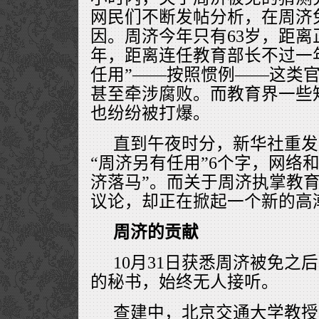
网民们不断发帖分析，在周济
因。周济今年只有63岁，距
年，距离连任教育部长不过一
任用”——按照惯例——这类
甚至牵涉腐败。而教育界一些
也纷纷被打爆。
直到午夜时分，新华社重发
“周济另有任用”6个字，网络
济落马”。而关于周济执掌教
议论，却正在掀起一个新的高
周济的贡献
10月31日获悉周济被免之
的秘书，始终无人接听。
查建中，北京交通大学教授