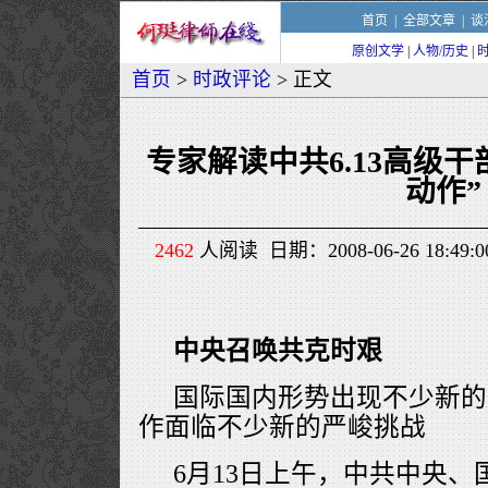
首页
|
全部文章
|
谈
原创文学
|
人物/历史
|
首页
>
时政评论
> 正文
专家解读中共6.13高级干
动作”
2462
人阅读 日期：2008-06-26 18:
中央召唤共克时艰
国际国内形势出现不少新的
作面临不少新的严峻挑战
6月13日上午，中共中央