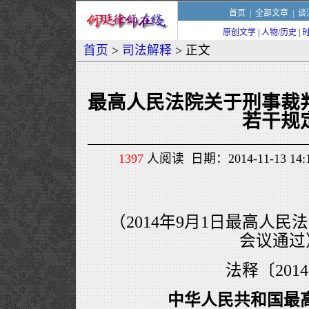
首页
|
全部文章
|
谈
原创文学
|
人物/历史
|
首页
>
司法解释
> 正文
最高人民法院关于刑事裁
若干规
1397
人阅读 日期：2014-11-13 1
（2014年9月1日最高人民
会议通过
法释〔201
中华人民共和国最