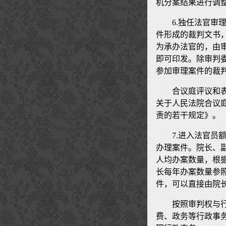
机分案结果进行调
6.独任法官
件形成的裁判文书
为承办法官的，由
即可印发。除审判
参加审理案件的裁
合议庭评议和
关于人民法院合议
责的若干规定》。
7.进入法官
办理案件。院长、
人均办案数量，根
长每年办案数量参
件，可以直接由院
按照审判权与
费、政务等行政事