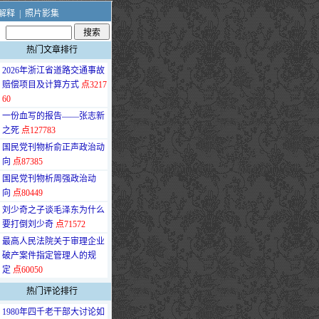
解释
|
照片影集
热门文章排行
·
2026年浙江省道路交通事故
赔偿项目及计算方式
点3217
60
·
一份血写的报告——张志新
之死
点127783
·
国民党刊物析俞正声政治动
向
点87385
·
国民党刊物析周强政治动
向
点80449
·
刘少奇之子谈毛泽东为什么
要打倒刘少奇
点71572
·
最高人民法院关于审理企业
破产案件指定管理人的规
定
点60050
热门评论排行
·
1980年四千老干部大讨论如