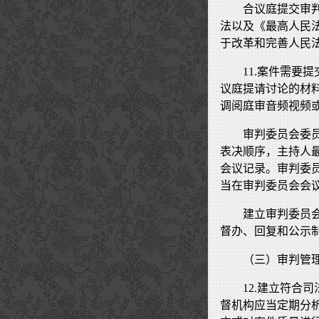
合议庭提交审
法以及《最高人民
于改革和完善人民
11.案件需要
议庭提请讨论的材
调阅庭审音频视频
审判委员会委
表决顺序，主持人
会议记录。审判委
当在审判委员会会
建立审判委员
督办、回复和公示
（三）审判管
12.建立符合
督机构应当定期分