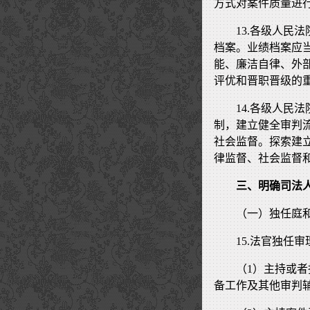
方式对案件质量进
13.各级人民
档案。业绩档案应
能、廉洁自律、外
评优和晋职晋级的
14.各级人民
制，建立健全审判
社会监督。探索建
律监督、社会监督
三、明确司法
（一）独任庭
15.法官独任
（1）主持或
备工作及其他审判