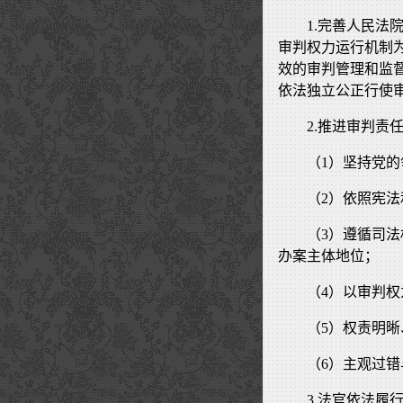
1.完善人民
审判权力运行机制
效的审判管理和监
依法独立公正行使
2.推进审判责
（1）坚持党
（2）依照宪
（3）遵循司
办案主体地位；
（4）以审判
（5）权责明
（6）主观过
3.法官依法