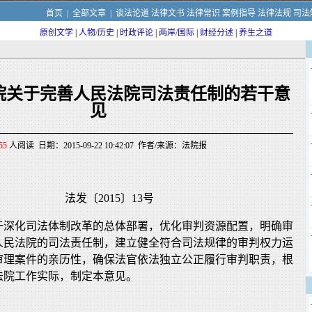
首页
|
全部文章
|
谈法论道
法律文书
法律常识
案例指导
法律法规
司法
原创文学
|
人物/历史
|
时政评论
|
两岸/国际
|
财经分述
|
养生之道
院关于完善人民法院司法责任制的若干意
见
55
人阅读 日期：2015-09-22 10:42:07 作者/来源：法院报
法发〔2015〕13号
于深化司法体制改革的总体部署，优化审判资源配置，明确审
人民法院的司法责任制，建立健全符合司法规律的审判权力运
审理案件的亲历性，确保法官依法独立公正履行审判职责，根
法院工作实际，制定本意见。