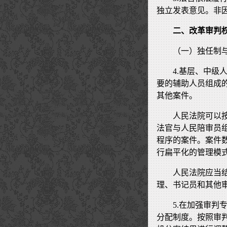
独立发表意见。非
二、改革审判
（一）独任制
4.基层、中
要的辅助人员组成
其他案件。
人民法院可以
法官与人民陪审员
程序的案件。案件
行扁平化的管理模
人民法院应当
理、书记员和其他
5.在加强审
分配制度。按照审