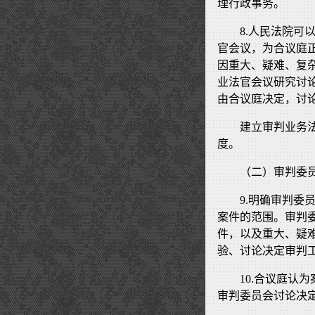
理行政事务。
8.人民法院
官会议，为合议庭
因重大、疑难、复
业法官会议研究讨
由合议庭决定，讨
建立审判业务
度。
（二）审判委
9.明确审判
案件的范围。审判
件，以及重大、疑
验、讨论决定审判
10.合议庭认
审判委员会讨论决