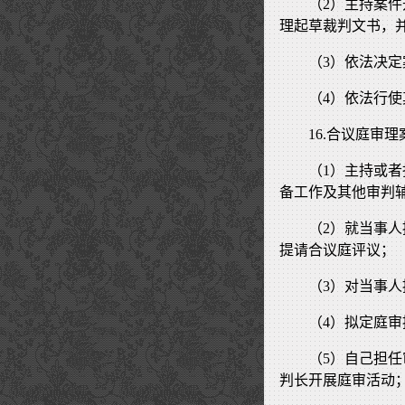
（2）主持案
理起草裁判文书，
（3）依法决
（4）依法行
16.合议庭审
（1）主持或
备工作及其他审判
（2）就当事
提请合议庭评议；
（3）对当事
（4）拟定庭
（5）自己担
判长开展庭审活动