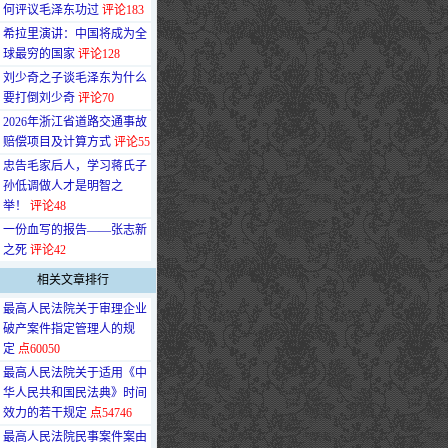
何评议毛泽东功过
评论183
·
希拉里演讲：中国将成为全
球最穷的国家
评论128
·
刘少奇之子谈毛泽东为什么
要打倒刘少奇
评论70
·
2026年浙江省道路交通事故
赔偿项目及计算方式
评论55
·
忠告毛家后人，学习蒋氏子
孙低调做人才是明智之
举！
评论48
·
一份血写的报告——张志新
之死
评论42
相关文章排行
·
最高人民法院关于审理企业
破产案件指定管理人的规
定
点60050
·
最高人民法院关于适用《中
华人民共和国民法典》时间
效力的若干规定
点54746
·
最高人民法院民事案件案由