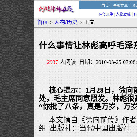
首页
|
全部文章
|
谈
原创文学
|
人物/历史
|
首页
>
人物/历史
> 正文
什么事情让林彪高呼毛泽东
2937
人阅读 日期：2010-03-25 07
核心提示：1月28日，徐
处，毛主席同意照发。林彪很
“你批了八条，真是万岁，万岁
本文摘自《徐向前传》作者
组 出版社：当代中国出版社