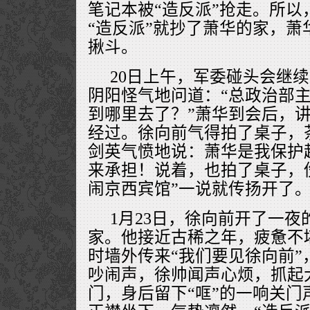
笔记本被“造反派”抢走。所以
“造反派”就抄了萧华的家，萧
揪斗。
20日上午，军委碰头会继
阴阳怪气地问道：“总政治部
到哪里去了？”萧华到会后，
经过。徐向前气得拍了桌子，
剑英气愤地说：萧华是我保护
来承担！说着，也拍了桌子，
闹京西宾馆”一说就传扬开了
1月23日，徐向前开了一夜
家。他接近古稀之年，疲惫不
时墙外传来“我们要见徐向前”
吵闹声，徐帅闻声心烦，抓起
门，身后留下“哐”的一响关门