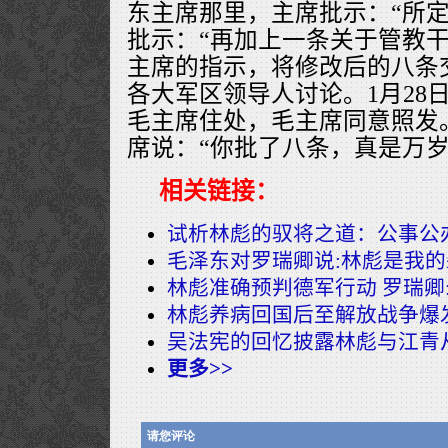
东主席那里，主席批示：“所定
批示：“再加上一条关于管教干
主席的指示，将修改后的八条
各大军区领导人讨论。1月28
毛主席住处，毛主席同意照发
席说：“你批了八条，真是万岁
相关链接：
试析林彪的驭将之道：公事公
毛泽东对罗瑞卿说:林彪是我
林彪准确预判德军行动 罗瑞卿
林彪养病回国后至解放战争爆
吴法宪的回忆披露林彪与江青
更多>>