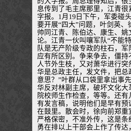
的大字报。周总理得知后，很
息传到了毛主席那里，江青很
字报。1月19日下午，军委碰
要开展“四大”问题，叶剑英、
帅同江青、陈伯达、康生、姚
论。江青一伙叫嚷军队“不能特
队是无产阶级专政的柱石，军
应有所区别。争来争去，僵持
人节外生枝，又对萧华进行突
华是总政主任，发文件，把总
意思？”叶群从口袋里拿出事
华反对林副主席，破坏文化大
院校师生作检查，等等。还有
有发言稿，说明他们是早有预
在鼓里。散会时，徐向前郑重
严格保密，不准外传，这是条
勇在排以上干部会上作了传达