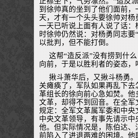
正襟坐下，气势凛然。“造反派
到徐帅真的坐到了他们面前，
天，才有一个头头要徐帅对杨
一天已听说上面有人说了话：杨
时徐帅仍然说：对杨勇同志要“
以批判，但不能打倒。
这帮“造反派”没有捞到什
向前，于是以胜利者的姿态，
揪斗萧华后，又揪斗杨勇。
关瘫痪了，军队如果再乱下去
革组长的徐向前心急如焚。他
文革，却得不到回音。在全军
规定：全军文革属军委和中央
中央文革领导，有事先请示中
他。但实际情况是，陈伯达、
前陷入了进退两难的困境。他