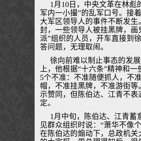
1月10日，中央文革在林彪
军内一小撮”的乱军口号。接
大军区领导人的事件不断发生
封，一些领导人被挂黑牌，画
派”组织的人员，开车直接到
答问题，无理取闹。
徐向前难以制止事态的发展
上，他根据“十六条”精神和一
5个不准：不准随便抓人，不
帽，不准挂黑牌，不准游街等
示赞同，但陈伯达、江青不表
定。
1月中旬，陈伯达、江青蓄
见群众组织时说：“萧华不像个
在陈伯达的煽动下，总政机关