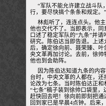
“军队不能允许建立战斗队
行，要尽快搞个条条和规定。
林彪听了，连连点头。他主
他也交代不了。当即表示，同
口述了稳定军队的“九条”并请
研究。陈伯达当即告退。上述
后，确定徐向前、聂荣臻、叶
央文革再加讨论。去前，徐帅
他也到会助阵。
因为陈伯达知道九条的内容
台时，中央文革的人都在，还
论改为七条。当时陈伯达正和
“七条”稿子装到徐帅口袋里，
赶快回去吧！徐向前即刻把通过
回到家已是早晨4点钟。后来