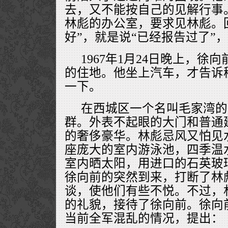
去，又不能按自己的见解行事
林彪的办公室，要求见林彪。
好”，就是说“已经报告过了”
1967年1月24日晚上，徐
的住地。他坐上汽车，才告诉秘
一下。
在西城区一个名叫毛家湾的
群。外表不起眼的大门和普通
的奢侈豪华。林彪忌风又怕见
座庞大的室内游泳池，四季温
室内晒太阳，用进口的石英玻
徐向前的突然到来，打断了林
谈，使他们有些不悦。不过，
的礼貌，接待了徐向前。徐向
当前全军混乱的情况，提出：