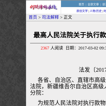
首页
|
全部文章
|
谈
原创文学
|
人物/历史
|
首页
>
司法解释
> 正文
最高人民法院关于执行
2367
人阅读 日期：2017-03-02 0
法发〔201
各省、自治区、直辖市高级
法院，新疆维吾尔自治区高级
分院：
为规范人民法院对执行款物