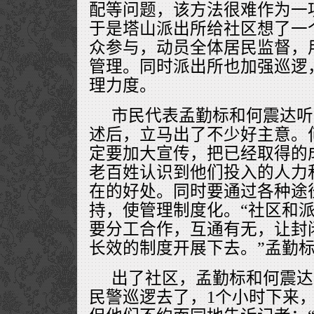
配等问题，该方法很难作为一
于是塔山派出所给社区想了一
众参与，动员全体居民监督，
管理。同时派出所也加强巡逻
理力度。
市民代表孟勤标和何震达听
述后，立马出了不少好主意。
定要加大宣传，把已经取得的
老百姓认识到他们投入的人力
在的好处。同时要通过各种途
持，使管理制度化。“社区和
要分工合作，互通有无，让封
长效的制度开展下去。”孟勤
出了社区，孟勤标和何震达
民警巡逻去了，1个小时下来