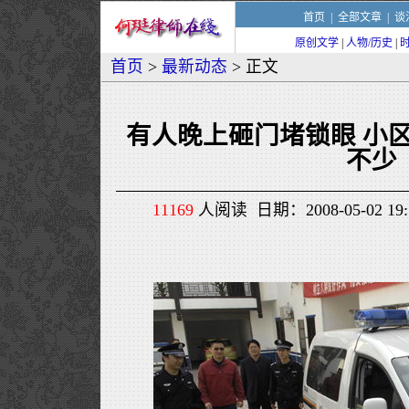
首页
|
全部文章
|
谈
原创文学
|
人物/历史
|
首页
>
最新动态
> 正文
有人晚上砸门堵锁眼 小区
不少
11169
人阅读 日期：2008-05-02 1