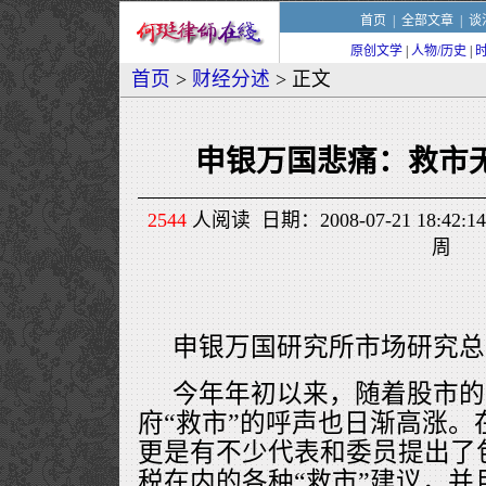
首页
|
全部文章
|
谈
原创文学
|
人物/历史
|
首页
>
财经分述
> 正文
申银万国悲痛：救市无
2544
人阅读 日期：2008-07-21 18:
周
申银万国研究所市场研究总
今年年初以来，随着股市的
府“救市”的呼声也日渐高涨。
更是有不少代表和委员提出了
税在内的各种“救市”建议，并