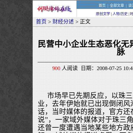
首页
|
全部文章
|
谈
原创文学
|
人物/历史
|
首页
>
财经分述
> 正文
民营中小企业生态恶化无
脉
900
人阅读 日期：2008-07-25 10
市场早已先期反应，以珠三
业，去年伊始就已出现倒闭风
话，当时媒体的报道，官方还
说”，一家域外媒体对于珠三
还曾一度遭遇当地某些地方政