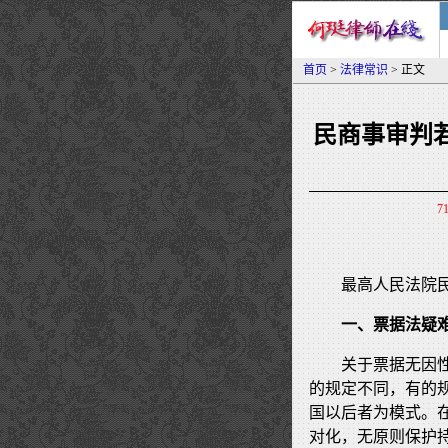
首页
>
法律常识
> 正文
民商事审判
7
最高人民法院民
一、票据法疑
关于票据无因
的规定不同，有的
国以后者为模式。
对化，无原则保护