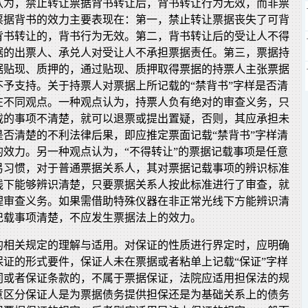
认为，禁止转让票据背书转让后，背书转让行为无效，而非票
票据背书的效力主要表现在：第一，禁止转让票据丧失了可背
背书转让的，背书行为无效。第二，背书转让后的受让人不得
据的出票人、承兑人对受让人不承担票据责任。第三，票据持
据贴现、质押的，通过贴现、质押取得票据的持票人主张票据
不予支持。关于持票人对票据上所记载的“禁背书”字样是否清
在不同观点。一种观点认为，持票人负有绝对的审查义务，只
载的事项不清楚，就可以退票或提出置疑，否则，其应承担未
是否清楚的不利法律后果，即应推定票面记载“禁背书”字样清
的效力。另一种观点认为，“不得转让”的票据记载事项是任意
易习惯，对于普通票据关系人，其对票据记载事项的辨识标准
线下能够辨识清楚，只要票据关系人按此标准进行了审查，就
理审查义务。如果需借助特殊仪器在非正常光线下方能辨识清
记载事项清楚，不应发生票据法上的效力。
的相关规定的理解与适用。对保证的性质进行界定时，应明确
保证的形式要件，保证人未在票据或者粘单上记载“保证”字样
同或者保证条款的，不属于票据保证，法院应适用担保法的规
意区分保证人是为票据债务提供担保还是为基础关系上的债务