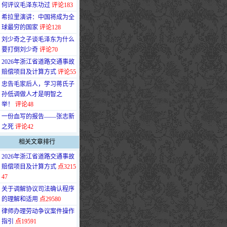
何评议毛泽东功过
评论183
·
希拉里演讲：中国将成为全
球最穷的国家
评论128
·
刘少奇之子谈毛泽东为什么
要打倒刘少奇
评论70
·
2026年浙江省道路交通事故
赔偿项目及计算方式
评论55
·
忠告毛家后人，学习蒋氏子
孙低调做人才是明智之
举！
评论48
·
一份血写的报告——张志新
之死
评论42
相关文章排行
·
2026年浙江省道路交通事故
赔偿项目及计算方式
点3215
47
·
关于调解协议司法确认程序
的理解和适用
点29580
·
律师办理劳动争议案件操作
指引
点19591