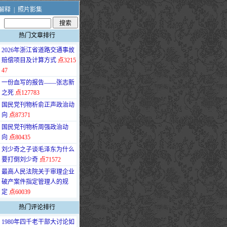
解释
|
照片影集
热门文章排行
·
2026年浙江省道路交通事故
赔偿项目及计算方式
点3215
47
·
一份血写的报告——张志新
之死
点127783
·
国民党刊物析俞正声政治动
向
点87371
·
国民党刊物析周强政治动
向
点80435
·
刘少奇之子谈毛泽东为什么
要打倒刘少奇
点71572
·
最高人民法院关于审理企业
破产案件指定管理人的规
定
点60039
热门评论排行
·
1980年四千老干部大讨论如