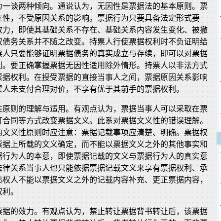
为一谈两种倾向。通说认为，无因性是票据法的基本原则。票
立性，不受原因关系的影响。票据行为只要具备法定形式要
效力，即使其基础关系不存在、基础关系内容发生变化、被撤
权债务关系并不随之改变。持票人行使票据权利时不负证明给
票人只要能够证明票据债务的真实成立与存续，即可以对票据
利。要正确掌握票据无因性适用除外情形。持票人以非法方式
票据权利。在授受票据的直接当事人之间，票据原因关系影响
票人未支付合理对价，不享有优于其前手的票据权利。
性原则的理解与适用。有观点认为，票据当事人可以采取在票
订合同等方式改变票据文义。此系对票据文义性的错误理解。
的文义性原则时应注意：票据记载事项应清楚、明确。票据权
票据上所载的文义确定，而不能以票据文义之外的其他事实和
据行为人的本意，即使票据记载的文义与票据行为人的真实意
法律关系当事人也只能依据票据记载文义来享有票据权利、承
债权人不能以票据文义之外的记载内容补充、更正票据内容，
权利。
票据的效力。有观点认为，禁止转让票据背书转让后，该票据