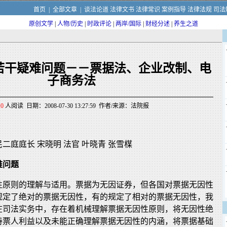
首页
|
全部文章
|
谈法论道
法律文书
法律常识
案例指导
法律法规
司法
原创文学
|
人物/历史
|
时政评论
|
两岸/国际
|
财经分述
|
养生之道
若干疑难问题－－票据法、企业改制、电
子商务法
10
人阅读 日期：2008-07-30 13:27:59 作者/来源：法院报
二庭庭长 宋晓明 法官 叶晓青 张雪楳
难问题
性原则的理解与适用。票据为无因证券，但各国对票据无因性
规定了绝对的票据无因性，有的规定了相对的票据无因性，我
在司法实务中，存在着机械理解票据无因性原则，将无因性绝
持票人利益以及未能正确理解票据无因性的内涵，将票据基础