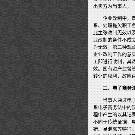
出卖方为当事人，
企业改制中，
系、处理拖欠职工
此主张改制无效以
业改制的条件不成
为无效。第二种观
企业改制工作的意
工即进行改制，其
效。国有资产监督
转让的权利，故应
三、电子商务
当事人通过电
系电子商务法中的
程中产生的以其记
不同于传统证据，
错、易泄露等特征