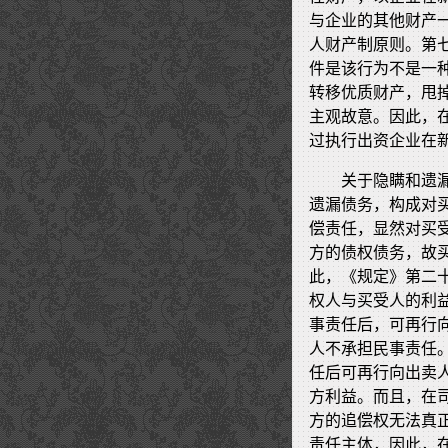
与企业的其他财产
人财产制原则。第
件是该行为不是一
转移优质财产，甩
主观故意。因此，
过执行出资企业在
关于隐瞒和遗
遗漏债务，构成对
偿责任，显然对买
方的债权债务，故
此，《规定》第二
权人与买受人的利
事责任后，可再行
人不承担民事责任
任后可再行向出卖
方利益。而且，在
方的追偿权无法真
责任主体，因此，