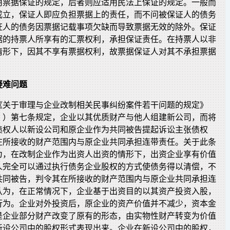
用票据保证的规定，后者则应适用民法上保证的规定。一般而
成立，保证人即应负担票据上的责任，而不问被保证人的债务
证人的债务因票据记载事项欠缺而导致票据无效的除外。保证
据的持票人所享有的汇票权利，承担保证责任。在持票人以非
情形下，因其不享有票据权利，故票据保证人对其不承担票据
疑难问题
《关于审理与企业改制相关民事纠纷案件若干问题的规定》
》）第七条规定，企业以其优质财产与他人组建新公司，而将
债权人以新设公司和原企业作为共同被告提起诉讼主张债权
在所接收的财产范围内与原企业共同承担连带责任。关于此条
为，在改制企业作为出资人出资的情形下，出资企业享有价值
人完全可以通过执行债务企业股权的方式使债务得以清偿，不
共同被告，判令其在所接收的财产范围内与原企业共同承担连
认为，在正常情况下，企业基于出资目的以其资产投资入股，
行为。企业对外投资后，原企业的资产价值并不减少，资本金
是企业部分财产改变了原有的形态，由实物性财产转变为价值
新设公司中的股权形式表现出来。企业在新设公司中的股权，