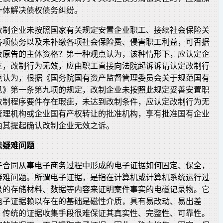
一体解决债权债务纠纷。
改制企业未按照国家有关规定安置企业职工、接续社会保险关
各项债务以及未补缴各项社会保险费、侵害职工利益，可否据
及原告的主体资格？第一种观点认为，该种情形下，应认定企
立，改制行为无效，应由职工直接向法院起诉诉请认定改制行
点认为，根据《国务院国有资产监督管理委员会关于规范国有
见》第一条第九项的规定，改制企业未按照此规定妥善安置职
改制程序要件存在瑕疵，未达到改制条件，应认定改制行为无
管理机构或企业国有产权转让的批准机构，享有批准国有企业
由其提起确认改制企业无效之诉。
法疑难问题
子合同从事电子商务过程中形成的电子证据如何固定、保全，
疑难问题。所谓电子证据，是指在计算机或计算机系统运行过
录的存储材料、数据等内容来证明案件事实的电磁记录物。它
电子证据赖以存在的基础是磁性介质，具有易改动、易出差
。传统的证据收集手段很难保证其真实性、完整性、可靠性。