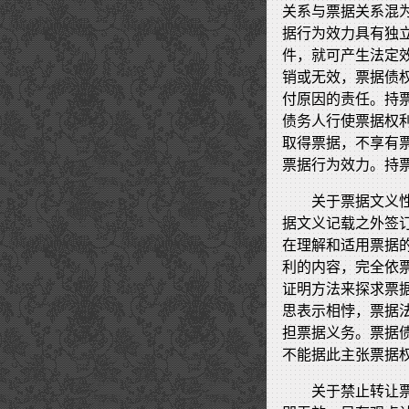
关系与票据关系混
据行为效力具有独
件，就可产生法定
销或无效，票据债
付原因的责任。持
债务人行使票据权
取得票据，不享有
票据行为效力。持
关于票据文义
据文义记载之外签
在理解和适用票据
利的内容，完全依
证明方法来探求票
思表示相悖，票据
担票据义务。票据
不能据此主张票据
关于禁止转让