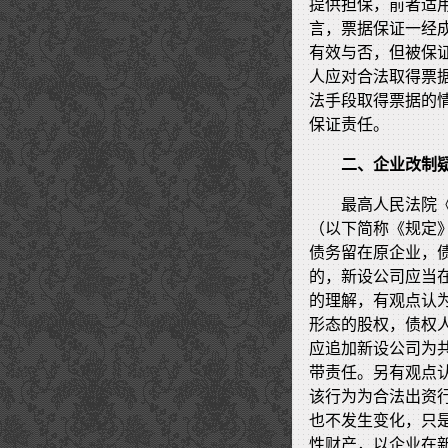
提供担保，前者适
言，票据保证一经
有效与否，但被保
人应对合法取得票
法手段取得票据的
保证责任。
二、企业改制
最高人民法院
（以下简称《规定
债务留在原企业，
的，新设公司应当
的理解，有观点认
形态的股权，债权
应追加新设公司为
带责任。另有观点
该行为为合法出资
也不发生变化，只
性财产，以企业在