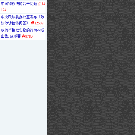
·
中国物权法的若干问题
点14
124
·
中央政法委办公室发布《涉
法涉诉信访问答》
点12589
·
以假币换取实物的行为构成
出售JIA币罪
点9786