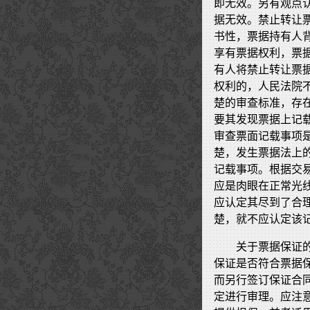
即无效。另有观点
据无效。禁止转让
书性，票据持有人
享有票据权利，票
有人将禁止转让票
权利的，人民法院
楚的审查标准，存
要其发现票据上记
审查票面记载事项
楚，发生票据法上
记载事项。根据交
应是肉眼在正常光
应认定其尽到了合
楚，就不应认定该
关于票据保证
保证是否符合票据
而另行签订保证合
定进行审理。应注