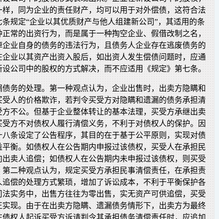
一样，同为企业的责任财产，均可以用于对外偿债，这符合法
七条规定“企业以其优质财产与他人组建新公司”，其适用的条
种正常的出资行为，而是属于一种掏空企业、假借改制之名，
掉企业自身的债务的违法行为，且债务人企业存在逃废债务的
在企业以其资产出资入股后，如出资人发生偿债问题时，应通
新设公司中的股权的方式解决，而不应适用《规定》第七条。
漏债务的处理。第一种观点认为，企业出售时，出卖方隐瞒和
买受人的价格欺诈，若判令买受方对隐瞒和遗漏的债务承担清
受方不公。但基于企业整体转让的基本法理，买受方承继出卖
买受方不对债权人履行清偿义务，不利于对债权人的保护。因
十八条设定了公告程序，其目的在于基于公平原则，实现对债
益平衡。如债权人在公告期内申报过该债权，买受人在承担民
向出卖人追偿；如债权人在公告期内未申报过该债权，则买受
。第二种观点认为，规定买受方承担民事清偿责任，在承担责
人追偿的处理方式繁琐，增加了诉讼成本，不利于平衡保护各
司法实务中，出售方往往为零出售，实无资产可供追偿，买受
正实现。由于在出卖方隐瞒、遗漏债务情形下，出卖方为最终
在债权人起诉买受方诉请判令其承担债务清偿责任时，应追加