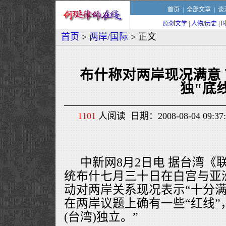
首页
|
全部文章
|
谈
原创文学
|
人物/历史
|
首页
>
两岸/国际
> 正文
布什称对两岸现况满意 
独"底
1101
人阅读 日期：2008-08-04 09
中新网8月2日电 据台湾《
统布什七月三十日在白宫与亚
动对两岸关系现况表示“十分满
在两岸议题上确有一些“红线”
(台湾)独立。”