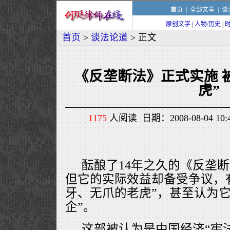
首页
|
全部文章
|
谈
原创文学
|
人物/历史
|
首页
>
谈法论道
> 正文
《反垄断法》正式实施 
虎”
1175
人阅读 日期：2008-08-04 1
酝酿了14年之久的《反垄
但它的实际效益却备受争议，
牙、无爪的老虎”，甚至认为它
企”。
这部被认为是中国经济“宪