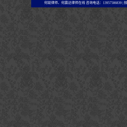
何珽律师、何震达律师在线 咨询电话：13957586839 |