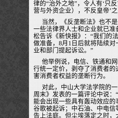
律的“治外之地”，令人有‘只
营与外资企业），不反皇帝’之
当然，《反垄断法》也不是
一些法律界人士和企业就已准
松告诉《新快报》：“我们的
做准备，8月1日后就将陆续
业和部门提起诉讼。”
他举例说，电信、铁通和网
行统一定价，剥夺了消费者的
害消费者权益的垄断行为。
对此，中山大学法学院的一
周末》发表的一篇评论中说：
能会出现一些具有轰动效应的
谷歌被起诉；中石油、中电信等
告上法庭。但尘埃落定之时，