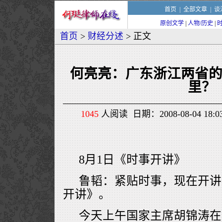
首页
|
全部文章
|
谈
原创文学
|
人物/历史
|
首页
>
财经分述
> 正文
何亮亮：广东浙江两省
里？
1045
人阅读 日期：2008-08-04 18
8月1日《时事开讲》
鲁韬：紧贴时事，现在开讲
开讲》。
今天上午国家主席胡锦涛在