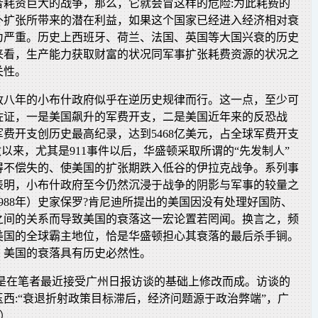
者耗资巨大的战争，那么，它就会冒这样的危险:为此耗费的
外扩张所带来的潜在利益，如果这个国家已经进入经济相对衰
为严重。历史上西班牙、荷兰、法国、英国等大国兴衰的历史
来看，生产能力获取财富的状况同军事扩张耗费资源的状况之
关性。
政八年的小布什政府似乎在逆历史规律而行。这一点，至少可
佐证，一是美国飙升的军费开支，二是美国近年来的反恐战
国军费开支创历史最高纪录，达到5468亿美元，占全球军费开支
政以来，尤其是911事件以后，华盛顿采取所谓的“先发制人”
得不偿失的、使美国的扩张期跌入低谷的伊拉克战争。系列事
表明，小布什政府至今仍然沉浸于战争的阴影与军事的较量之
1988年）史家保罗?肯尼迪所提出的美国因没有处理好国防、
之间的关系而导致美国的衰落这一宏论置若罔闻。换言之，频
美国的全球霸主地位，恰是华盛顿担心其衰落的最后杀手锏。
，美国的衰落具有历史必然性。
文是在笔者最近接受广州日报访谈的基础上修改而成。访谈的
西:“衰退折射政策目标滞后，经济问题源于政治弊端”，广
7）