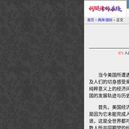
首页
>
两岸/国际
> 正文
971
人阅
当今美国所遭
及人们的切身感受
纯粹意义上的经济
国的发展轨迹与历
首先，美国经
是因为它未能完成
退，这是全世界都
数人所共同期望的