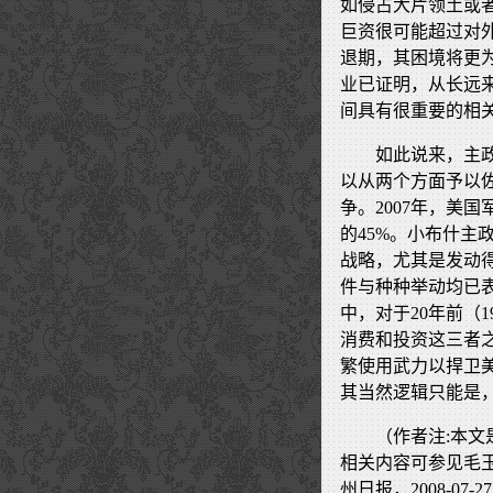
如侵占大片领土或
巨资很可能超过对
退期，其困境将更
业已证明，从长远
间具有很重要的相
如此说来，主
以从两个方面予以
争。2007年，美
的45%。小布什主
战略，尤其是发动
件与种种举动均已
中，对于20年前（
消费和投资这三者
繁使用武力以捍卫
其当然逻辑只能是
（作者注:本
相关内容可参见毛玉
州日报，2008-07-2