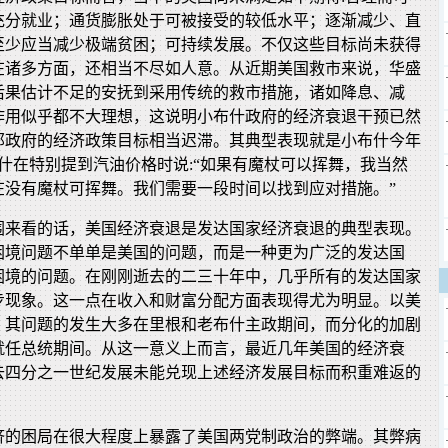
充分就业；通货膨胀处于可被接受的较低水平；逐渐减少、直
至少应当减少极端贫困；可持续发展。不仅这些目标尚未获得
在诸多方面，还相当不尽如人意。从近期美国救市来说，华盛
后果估计不足的安抚到采用传统的救市措施，诸如降息、减
作用似乎都不大理想，这说明小布什政府的经济衰退干预已然
邦政府的经济政策目标相当迟滞。其典型表现就是小布什今年
布什在特别提到汽油价格时说:“如果有魔杖可以挥舞，我当然
在没有魔杖可挥舞。我们需要一段时间以找到应对措施。”
围来看的话，美国经济衰退是发达国家经济衰退的典型表现。
困境问题不单单是美国的问题，而是一种更为广泛的发达国
困境的问题。在刚刚逝去的二三十年中，几乎所有的发达国家
步现象。这一点在收入和财富分配方面表现得尤为明显。以美
，其问题的发生大多在里根和老布什主政期间，而分化的加剧
就任总统期间。从这一意义上而言，最近几年美国的经济衰
去四分之一世纪发展未能兑现上述经济发展目标而积重难返的
济的困局在很大程度上暴露了美国两党制政治的弊端。其弊病