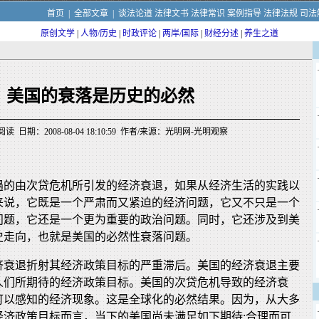
首页
|
全部文章
|
谈法论道
法律文书
法律常识
案例指导
法律法规
司法
原创文学
|
人物/历史
|
时政评论
|
两岸/国际
|
财经分述
|
养生之道
美国的衰落是历史的必然
读 日期：2008-08-04 18:10:59 作者/来源：光明网-光明观察
遇的由次贷危机所引发的经济衰退，如果从经济生活的实践以
来说，它既是一个严肃而又紧迫的经济问题，它又不只是一个
问题，它还是一个更为重要的政治问题。同时，它还涉及到美
史走向，也就是美国的必然性衰落问题。
济衰退折射其经济政策目标的严重滞后。美国的经济衰退主要
人们所期待的经济政策目标。美国的次贷危机导致的经济衰
可以感知的经济现象。这是全球化的必然结果。因为，从大多
经济政策目标而言，当下的美国尚未满足如下期待:合理而可