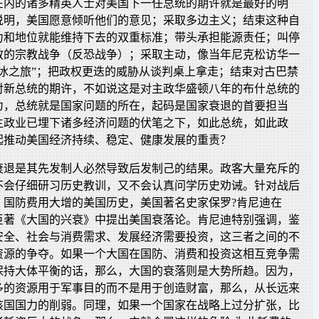
在内的诸多精英人士对美国下一任总统的期许就是最好的明
说明，美国愿意倾听他们的意见；采取多边主义；结束这种自
力和地位就能维持下去的双重标准；带头承担能源责任；叫停
教的宗教战争（反恐战争）；采取主动，像当年尼克松访华一
破冰之旅”；把政权更迭的威胁从谈判桌上拿走；结束对古巴禁
对新总统的期许，不如说这是对主政华盛顿八年的布什总统的
为，总统就是国家问题的所在，起码是国家衰退的首要担当
主政业已埋下诸多经济问题的伏笔之下，如此总统，如此政
起推动美国经济持续、稳定、健康发展的重责？
衰退是其先发制人必然导致后发制己的结果。政客大量充斥的
不会仔细研习历史教训，又不会认真问学历史劝诫。针对战后
，国防费用大增的美国历史，美国著名史家保罗?肯尼迪在
的巨著《大国的兴衰》中提出美国衰落论。肯尼迪特别强调，鉴
安全、社会与消费需求、发展经济需要投资，这三者之间的不
资源的争夺。如果一个大国在国防、消费和投资这相互竞争需
保持大体平衡的话，那么，大国的衰落则是大势所趋。因为，
多的资源用于军事目的而不是用于创造财富，那么，从长远来
该国国力的削弱。同理，如果一个国家在战略上过分扩张，比