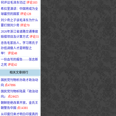
何评议毛泽东功过
评论183
·
希拉里演讲：中国将成为全
球最穷的国家
评论128
·
刘少奇之子谈毛泽东为什么
要打倒刘少奇
评论70
·
2026年浙江省道路交通事故
赔偿项目及计算方式
评论55
·
忠告毛家后人，学习蒋氏子
孙低调做人才是明智之
举！
评论48
·
一份血写的报告——张志新
之死
评论42
相关文章排行
·
国民党刊物析孙政才政治动
向
点47896
·
国民党刊物析陆昊「政治动
向」
点24425
·
朝鲜拒绝改革开放，金氏王
朝警告中国
点14381
·
从印度归来才明白印度真的