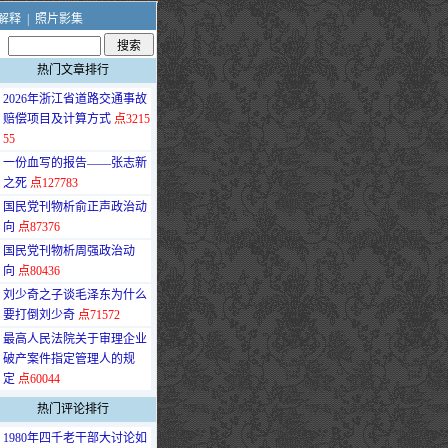
解释
|
照片影集
热门文章排行
·
2026年浙江省道路交通事故
赔偿项目及计算方式
点3215
55
·
一份血写的报告——张志新
之死
点127783
·
国民党刊物析俞正声政治动
向
点87376
·
国民党刊物析周强政治动
向
点80436
·
刘少奇之子谈毛泽东为什么
要打倒刘少奇
点71572
·
最高人民法院关于审理企业
破产案件指定管理人的规
定
点60044
热门评论排行
·
1980年四千老干部大讨论如