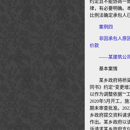
约定且不能协商一
律，有必要明确。
比例法确定承包人
案例四
非因承包人原
价款
——某建筑公
基本案情
某乡政府将桥
同书》约定“变更
以作为调整依据”“
2020年5月开工
期未审查批准。20
乡政府提交资料请
作出。某乡政府以该
诉请求某乡政府支付