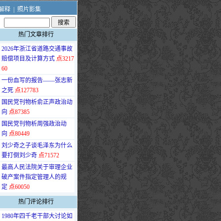
解释
|
照片影集
热门文章排行
·
2026年浙江省道路交通事故
赔偿项目及计算方式
点3217
60
·
一份血写的报告——张志新
之死
点127783
·
国民党刊物析俞正声政治动
向
点87385
·
国民党刊物析周强政治动
向
点80449
·
刘少奇之子谈毛泽东为什么
要打倒刘少奇
点71572
·
最高人民法院关于审理企业
破产案件指定管理人的规
定
点60050
热门评论排行
·
1980年四千老干部大讨论如