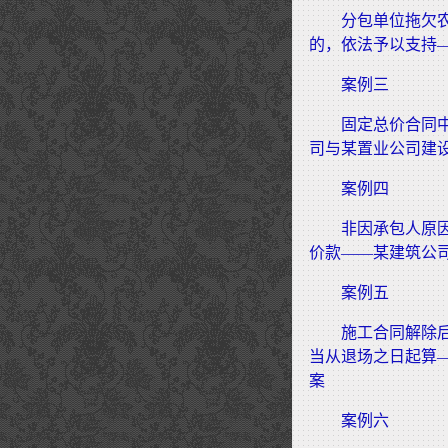
分包单位拖欠
的，依法予以支持
案例三
固定总价合同
司与某置业公司建
案例四
非因承包人原
价款——某建筑公
案例五
施工合同解除
当从退场之日起算
案
案例六