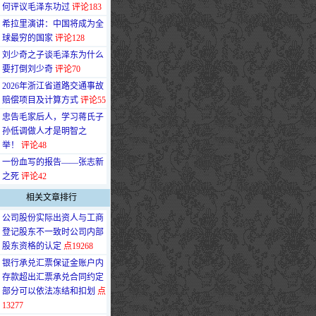
何评议毛泽东功过
评论183
·
希拉里演讲：中国将成为全
球最穷的国家
评论128
·
刘少奇之子谈毛泽东为什么
要打倒刘少奇
评论70
·
2026年浙江省道路交通事故
赔偿项目及计算方式
评论55
·
忠告毛家后人，学习蒋氏子
孙低调做人才是明智之
举！
评论48
·
一份血写的报告——张志新
之死
评论42
相关文章排行
·
公司股份实际出资人与工商
登记股东不一致时公司内部
股东资格的认定
点19268
·
银行承兑汇票保证金账户内
存款超出汇票承兑合同约定
部分可以依法冻结和扣划
点
13277