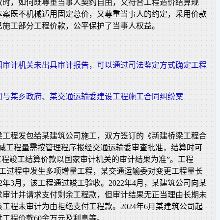
致时，如何既尊重当事人契约自由，又符合工程造价结算规
本案既不机械适用固定总价，又尊重当事人的约定，采用价款
已施工部分工程价款，公平保护了当事人权益。
因审计机关未出具审计报告，可以通过司法鉴定方式确定工程
司与某乡政府、某交通运输委建设工程施工合同纠纷案
梁工程发包给某建筑公司施工，双方签订的《新建桥梁工程合
增减工程量需按管理程序报经交通运输委审查批准，结算时可
工程竣工结算价款以国家审计机关的审计结果为准”。工程
，施工过程中发生多项增量工程，某交通运输委对变更工程量长
22年3月，该工程通过竣工验收。2022年4月，某建筑公司向某
求审计并请求支付剩余工程款，但审计结果无正当理由长期未
工程未审计为由拒绝支付工程款。2024年6月某建筑公司起
工程价款60余万元及利息等。