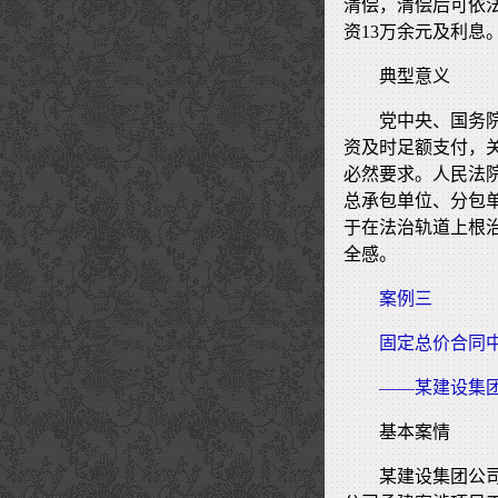
清偿，清偿后可依
资13万余元及利息
典型意义
党中央、国务
资及时足额支付，
必然要求。人民法
总承包单位、分包
于在法治轨道上根
全感。
案例三
固定总价合同
——某建设集
基本案情
某建设集团公