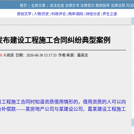
首页
|
全部文章
|
谈法论道
法律文书
法律常识
案例指导
法律法规
司法
原创文学
|
人物/历史
|
时政评论
|
两岸/国际
|
财经分述
|
养生之道
发布建设工程施工合同纠纷典型案例
08
人阅读 日期：2026-06-30 15:17:33 作者/来源：最高法
设工程施工合同时知道资质借用情形的，借用资质的人可以向
价补偿款——某房地产公司与某建设公司、葛某建设工程施工