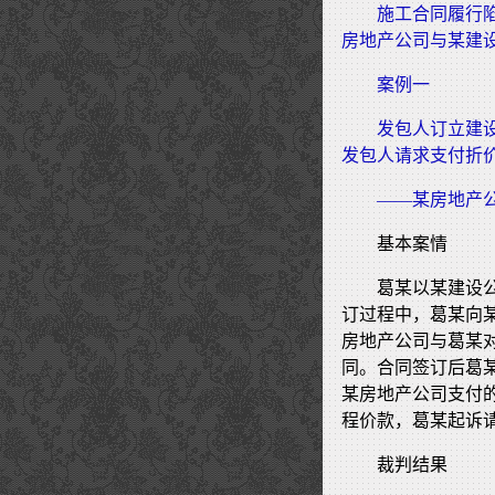
施工合同履行
房地产公司与某建
案例一
发包人订立建
发包人请求支付折
——某房地产
基本案情
葛某以某建设
订过程中，葛某向某
房地产公司与葛某
同。合同签订后葛
某房地产公司支付
程价款，葛某起诉
裁判结果