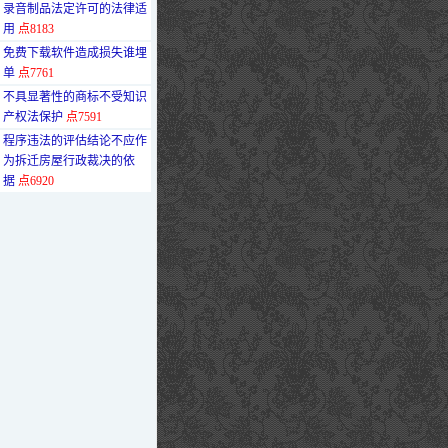
·
录音制品法定许可的法律适
用
点8183
·
免费下载软件造成损失谁埋
单
点7761
·
不具显著性的商标不受知识
产权法保护
点7591
·
程序违法的评估结论不应作
为拆迁房屋行政裁决的依
据
点6920