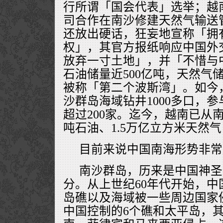
行所谓「国会代表」选举；越
司合作在南沙修建天然气输送
还放出硬话，狂妄地宣称「拥
权」，其官方报纸响应中国外交
放弃一寸土地」，并「不惜与
石油储量近500亿吨，天然气
被称「第二个波斯湾」。如今
沙群岛海域钻井1000多口，
超过200家。迄今，越南已从
吨石油、1.5万亿立方米天然气
目前来说中国南海形势非常
南沙群岛，历来是中国神圣
分。从上世纪60年代开始，
岛礁以及海域被一些周边国家侵
中国控制的6个礁和太平岛，其