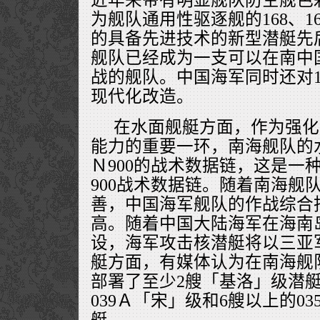
为舰队通用性驱逐舰的168、1
的具备先进技术的新型潜艇先
舰队已经成为一支可以在南中
战的舰队。中国海军同时还对16
现代化改造。
在水面舰艇方面，作为强化
能力的重要一环，南海舰队的
Ｎ900的战术数据链，这是一
900战术数据链。随着南海舰
善，中国海军舰队的作战综合
高。随着中国大陆海军在海南
设，海军攻击核潜艇将以三亚
艇方面，有媒体认为在南海舰
部署了至少2艘「基洛」级潜
039Ａ「宋」级和6艘以上的0
艇。