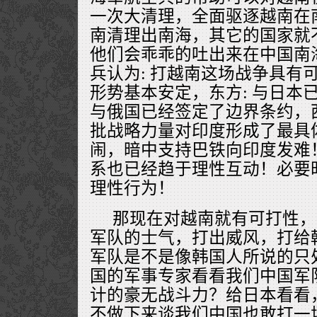
一次大清理，全面驱逐越南在
南清理出南海，其它的国家就
他们会乖乖的吐出来在中国南
兵认为: 打越南这场战争具有
形势基本安定，东方: 与日本
与俄国已经签定了边界条约，西
批战略力量对印度形成了最具
闹，暗中支持巴铁向印度发难
系也已经趋于理性互动！必要
理性行为！
那现在对越南就有可打性，
军队的士气，打出威风，打给
军队是不是像韩国人所说的只
国的军事专家看看我们中国军
计的豪无战斗力？给日本看看
不做下来谈我们中国也敢打一