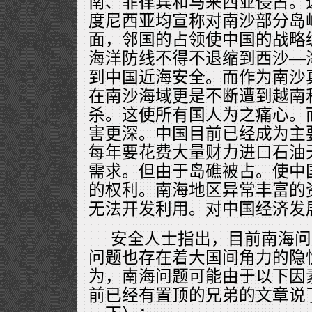
南、菲律宾和马来西亚侵占。
度尼西亚均宣称对南沙部分岛
面，邻国的占领使中国的战略
海洋防线不得不退缩到西沙—
到中国近海安全。而作为南沙
在南沙海域更是不断遭到越南
杀。这使所有国人为之痛心。
害更深。中国目前已经成为主
每年要花费大量财力进口石油
需求。但由于岛礁被占。使中
的权利。南海地区异常丰富的
无法开发利用。对中国经济发
安全人士指出，目前南海问
问题也存在着大国间角力的隐
为，南海问题可能由于以下因
前已经有置顶的兄弟的文章说