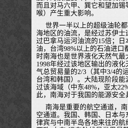
而且对马六甲、巽它和望加锡
喉）产生重大影响。
世界一半以上的超级油轮都
海地区的油流，是经过苏伊士
过巴拿马运河油流的15倍；日
油，台湾98%以上的石油进口
时南海也是世界液化天然气最
1998年经过该地区输出的液
气总贸易量的2/3（其中3/4
台湾和韩国）。大陆现阶段能源
过该海域（中东48%，亚太22
此，南海对于我国的能源安全
南海是重要的航空通道，南
空通道。我国、韩国、日本与
律宾与中南半岛各地来往的航