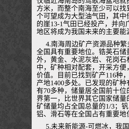
仅临近海南岛的莺歌海盆地就探
方米，而整个南海至少可以找到
个可望成为大型油气田，其中储
的崖13-1气田已经投产，并
地区将成为我国未来的主要能
4.南海周边矿产资源品种
全国具有重要地位。锆英石储量
外，黄金、水泥灰岩、花岗石
中，矿种相对配套，开采方便
价值。目前已找到矿产116种
产地1400多处。已发现的矿
有70多种，储量居全国前十位
界第一，比世界其它国家储量
矿储量均占全国总量的1/3；
铝、滑石等在全国占有重要地
5.未来新能源-可燃冰，我