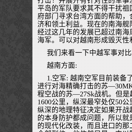
打击！并展开有针对性的军事
平岛的军队要求其不得干扰祖
府部门寻求台湾方面的帮助，
济和领土利益。现在的南海舰
经过这几年的发展已超过南海
海军。可以对越南形成毁灭性
我们来看一下中越军事对比
越南方面:
1.空军: 越南空军目前装
进行对海精确打击的苏—30M
程空战的苏—27Sk战机。但
1600公里，纵深最窄处仅50
纵深的地理特征决定如果开战
的本身防护都成问题，所以就
的现代化改装，而且进口的那