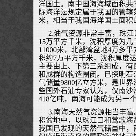
洋国土。南中国海海域面积共3
际海洋法规定属于我国的管辖范
米，相当于我国海洋国土面积的
2.油气资源非常丰富，珠
15万平方千米，沈积厚度为几千
11000米，北部湾盆地4万多
积约7万平方千米，沈积厚度达60
主要由上、下第三系组成，有
和成群的构造圈闭。已探明石油
气储量9800亿立方米，是世
些国外石油专家认为，仅南沙
418亿吨，南海可能成为另一
3.南海天然气资源相当丰富
积盆地中，以珠江口和莺歌海
我国已发现的天然气储量中，南