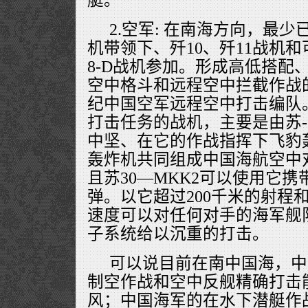
2.空军: 在南海方向，最少
机带领下、歼10、歼11战机
8-D战机参加。形成高低搭配
空中格斗和远程空中拦截作战
纪中国空军远程空中打击编队
打击任务的战机，主要是由苏-3
中坚、在它的作战指挥下飞豹
轰炸机共同组成中国海航空中
且苏30—MKK2可以使用它携带
弹。以它超过200千米的射程
速度可以对任何对手的海军舰
子系统给以沉重的打击。
可以说目前在南中国海，中
制空作战和空中反舰精确打击
风；中国海军的在水下潜艇作