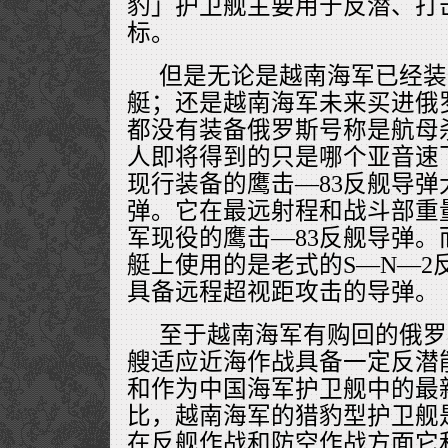
豹」护卫舰主要用于反潜、打
标。
但是无论是越南海军已经装
艇；还是越南海军未来买进俄
都没有装备俄罗斯号称是航母
人即将得到的只是哪个亚音速
现行装备的鹰击—83反舰导
弹。它在最远射程和战斗部重
军现役的鹰击—83反舰导弹
艇上使用的是老式的S—N—2
具备远程超视距攻击的导弹。
至于越南海军有购回的俄罗
艘适应近海作战具备一定反潜
和作为中国海军护卫舰中的最新
比，越南海军的猎豹型护卫舰
在反舰作战和防空作战方面它