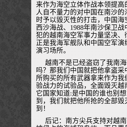
来作为海空立体作战本领提高
人自不量力的对中国在南沙的
时予以毁灭性的打击，中国海空
西沙海战、1988年南沙保卫
犯的越南海空军事力量坚决、
正是我海军舰队和中国空军演
演习场所。
越南不是已经盗窃了我南海
吗？那我们中国就把他拿盗采
所购买的所有武器拿来作为我
验战力的试验品，全面毁灭越
它国家知道:是中国的谁也别
到，我们就把他所抢的全部毁
到！
后记：南方尖兵支持对越南