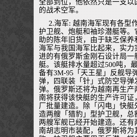
全部到位，他依然只是一支以
的战术空军。
2.海军: 越南海军现有各型
护卫舰、炮艇和袖珍潜艇等。
助的陈年旧货，由于缺乏保养
海军与我国海军比起来，实力
进的有俄罗斯金刚石设计局一
艇。该艇排水量超过500吨，
备有3M-95「天王星」反舰
弹，四联装「针」式防空导弹
弹。俄罗斯还将为越南再生产
南将获得该快艇的生产许可证
厂批量建造。除「闪电」快艇
造两艘「猎豹」型护卫舰，总额
两艘军舰已经开始建造。还有
南胡志明市装配，俄罗斯将为