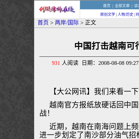
首页
|
全部文章
|
谈
原创文学
|
人物/历史
|
首页
>
两岸/国际
> 正文
中国打击越南可
931
人阅读 日期：2008-08-08 09
【大公网讯】我们来看一下
越南官方报纸放硬话回中国
战！
近期，越南在南海问题上频
进一步划定了南沙部分油气招